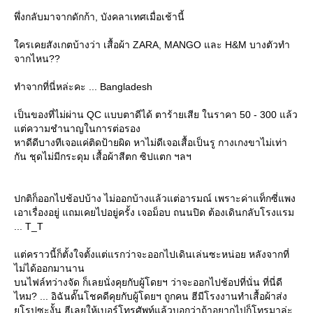
พึ่งกลับมาจากดักก้า, บังคลาเทศเมื่อเช้านี้
ครเคยสังเกตบ้างว่า เสื้อผ้า ZARA, MANGO และ H&M บางตัวทำ
จากไหน??
ทำจากที่นี่หล่ะคะ ... Bangladesh
เป็นของที่ไม่ผ่าน QC แบบตาดีได้ ตาร้ายเสีย ในราคา 50 - 300 แล้ว
ต่ความชำนาญในการต่อรอง
หาดีดีบางทีเจอแค่ติดป้ายผิด หาไม่ดีเจอเสื้อเป็นรู กางเกงขาไม่เท่า
กัน ชุดไม่มีกระดุม เสื้อผ้าสีตก ซิปแตก ฯลฯ
ปกติก็ออกไปช้อปบ้าง ไม่ออกบ้างแล้วแต่อารมณ์ เพราะค่าแท็กซี่แพง
เอาเรื่องอยู่ แถมเคยไปอยู่ครั้ง เจอม็อบ ถนนปิด ต้องเดินกลับโรงแรม
... T_T
ต่คราวนี้ก็ตั้งใจตั้งแต่แรกว่าจะออกไปเดินเล่นซะหน่อย หลังจากที่
ไม่ได้ออกมานาน
บนไฟล์ทว่างจัด ก็เลยนั่งคุยกับผู้โดยฯ ว่าจะออกไปช้อปที่นั่น ที่นี่ดี
ไหม? ... อิฉันดั๊นโชคดีคุยกับผู้โดยฯ ถูกคน ฮีมีโรงงานทำเสื้อผ้าส่ง
ุโรปซะงั้น ฮีเลยให้เบอร์โทรศัพท์แล้วบอกว่าถ้าอยากไปก็โทรมาล่ะ