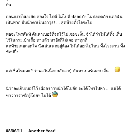
กัน
ตอนแรกก็สองจิต สองใจ ไปดี ไม่ไปดี ปลอดภัย ไม่ปลอดภัย แต่อิฉัน
เป็นพวก มีหน้าตาเป็นอาวุธ! ... สุดท้ายตั้งใจจะไป
พอจะโทรศัพท์ ดันหาเบอร์ที่จดไว้ไม่เจอซะงั้น จำได้ว่าไม่ได้ทิ้ง เก็บ
ไว้ในกระเป๋าเสื้อ หาแล้ว หาอีกก็ไม่เจอ หาทุกที่
สุดท้ายเลยถอดใจ นั่งเล่นเนตอยู่ห้อง ไม่ได้ออกไปไหน ทั้งโรงงาน ทั้ง
ช้อปปิ้ง
ต่เชื่อไหมคะ? ว่าพอวันนี้จะกลับอาบู้ ดันหาเบอร์เจอซะงั้น ...
นี่ว่าจะเก็บเบอร์ไว้ เผื่อคราวหน้าได้ไปอีก จะได้โทรไปหา ... แต่ได้
ข่าวว่าจำชื่อผู้โดยฯ ไม่ได้
08/06/11 ... Another Year!