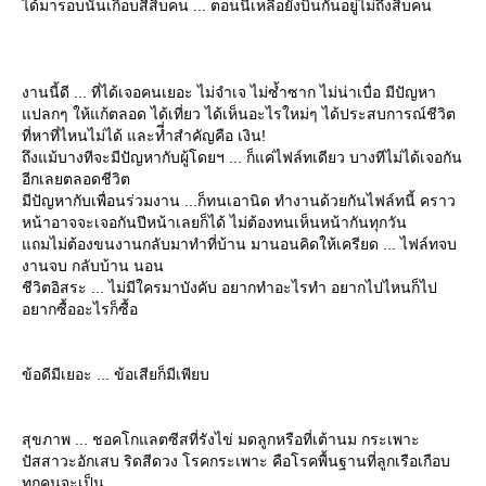
ได้มารอบนั้นเกิอบสี่สิบคน ... ตอนนี้เหลือยังบินกันอยู่ไม่ถึงสิบคน
งานนี้ดี ... ที่ได้เจอคนเยอะ ไม่จำเจ ไม่ซ้ำซาก ไม่น่าเบื่อ มีปัญหา
ปลกๆ ให้แก้ตลอด ได้เที่ยว ได้เห็นอะไรใหม่ๆ ได้ประสบการณ์ชีวิต
ที่หาที่ไหนไม่ได้ และที่ำสำคัญคือ เงิน!
ถึงแม้บางทีจะมีปัญหากับผู้โดยฯ ... ก็แค่ไฟล์ทเดียว บางทีไม่ได้เจอกัน
อีกเลยตลอดชีวิต
มีปัญหากับเพื่อนร่วมงาน ...ก็ทนเอานิด ทำงานด้วยกันไฟล์ทนี้ คราว
หน้าอาจจะเจอกันปีหน้าเลยก็ได้ ไม่ต้องทนเห็นหน้ากันทุกวัน
ถมไม่ต้องขนงานกลับมาทำที่บ้าน มานอนคิดให้เครียด ... ไฟล์ทจบ
งานจบ กลับบ้าน นอน
ชีวิตอิสระ ... ไม่มีใครมาบังคับ อยากทำอะไรทำ อยากไปไหนก็ไป
อยากซื้ออะไรก็ซื้อ
ข้อดีมีเยอะ ... ข้อเสียก็มีเพียบ
สุขภาพ ... ชอคโกแลตซีสที่รังไข่ มดลูกหรือที่เต้านม กระเพาะ
ปัสสาวะอักเสบ ริดสีดวง โรคกระเพาะ คือโรคพื้นฐานที่ลูกเรือเกือบ
ทุกคนจะเป็น