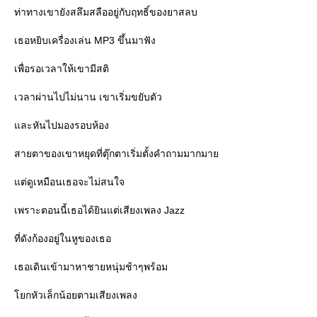
ท่าทางเขายังสลึมสลืออยู่กับฤทธิ์ของยาสลบ
เธอหยิบเครื่องเล่น MP3 ขึ้นมาฟัง
เพื่อรอเวลาให้เขามีสติ
เวลาผ่านไปไม่นาน เขาเริ่มขยับตัว
ละหันไปมองรอบห้อง
สายตาของเขาหยุดที่ตุ๊กตาเริ่มตั้งคำถามมากมา
ต่ดูเหมือนเธอจะไม่สนใจ
เพราะตอนนี้เธอได้ยินแต่เสียงเพลง Jazz
ที่ดังก้องอยู่ในหูของเธอ
เธอเดินเข้ามาหาชายหนุ่มช้าๆพร้อม
กหัวเล็กน้อยตามเสียงเพลง