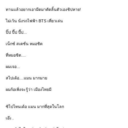
ทานแล้วอยากเอามีดมาตัดลิ้นตัวเองชิปหาย!
ไม่เว้น นั่งรถไฟฟ้า BTS เที่ยวเล่น
ปิ๊ป ปี๊ป ปี๊ป...
เน็กซ์ สเตชั่น หมอชิต
ที่หมอชิต....
ผมเจอ...
สไปเด้อ....แมน มากมา
ผมก้อเพิ่งจะรู้ว่า เมืองไทยมี
ซิไปไหนเด้อ แมน มากที่สุดในโลก
เอ๊ะ..