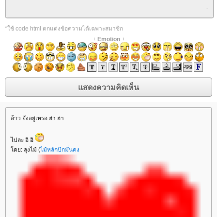
*ใช้ code html ตกแต่งข้อความได้เฉพาะสมาชิก
+
Emotion
+
อ้าว ยังอยู่เหรอ ฮ่า ฮ่า
ไปละ อิ อิ
ดย: ลุงไม้ (
ไม้หลักปักมั่นคง