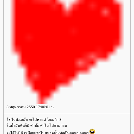
8 พฤษภาคม 2550 17:00:01 น.
ธ่ ไปตังเสม๊ด จะไปหาแค่ โอเมก้า 3
นน้ำมันพืชก็มี ทำมั๊ย ทำไม ไม่ถามก่อน
จะได้ไม่ได้ เหนื่อยยากไปขนาดนั้น พ่อคู๊ณณณณณณณ