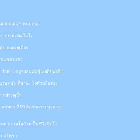
้วมมือสอง หนุ่มหล่อ
5 ขวบ เธอคิดในใจ
 ผุ้ชายแดดเดียว
ลายเพลาแล้ว
 กำลัง เบญจผสมพันธุ์ พอดิบพอดี "
บุรุษหนุ่ม ที่มากะ โถส้วมมือสอง
ากประตูน้ำ
ง ศรัทธา ที่มีนิสัย รักความสะอาด
สะอาดโถส้วมเป็นชีวิตจิตใจ
รา ศรัทธา