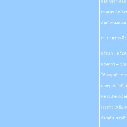
อ๊นๆๆๆๆ แอ่
กามเทพ โพธ์ง
ส้มตำของแสง
ณ. บ่ายวันหนึ่ง
ศรัทธา - หวัด
สงดาว – ขณะก
ห้กะลูกค้า ชา
ค่อยๆ สยายปีก
พลางปาดเหงื่อท
เงยคาง เหลี่ยมๆ
ฉับพลัน ภาพที