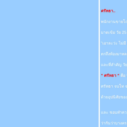
ศรัทธา..
พนักงานขายโถส
มาดเข้ม วัย 2
"เอาละว่ะ ไม่มี
ตกถึงท้องมาห
ละที่สำคัญ วัย
“ ศรัทธา “
คือ 
ศรัทธา จบโท จ
ด้วยอุปนิสัยขอ
ละ ชอบทำความ
ว่ากันว่าบางค