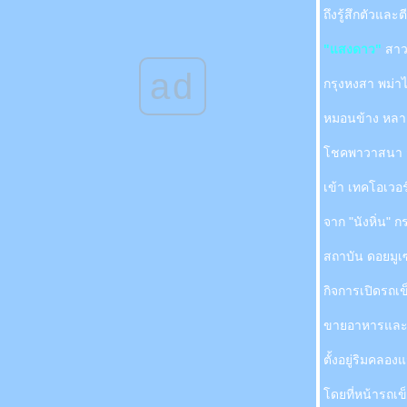
ถึงรู้สึกตัวแล
นักการเมืองสันดานกา!!!
How To.....กบ In Hong Kong!
"แสงดาว"
สาว
เซเว่น อีเลิฟเว่น
ad
ควาย ตั๊กแตน จั๊กจั่น โปรจังไร
กรุงหงสา พม่า
เปาปุนจิ้น น่ารัก
หมอนข้าง หลาย
ไม่มีเรื่องเขียนแล้ว...จบ!
จดหมายถึง อ๋อย น้องรัก
ชคพาวาสนา สิ
มีเรื่องมาโม้...
มึงไม่รู้จักกูเหรอ.....
เข้า เทคโอเวอร
รักอย่าง หมา หมา.......
เกลียด!!!
จาก "นังหิ่น" กร
ข็งด้วย หั่นด้วย?
สถาบัน ดอยมูเ
ภายใต้ดวงตาคู่นั้น.....หลุมดำ!
จงตอบคำถามต่อไปนี้ให้ถูกต้องที่สุดเพียงข้อ
กิจการเปิดรถเข
เดียว?
สงดาว + ศรัทธา กับตำนานแห่งรัก ที่ใคร
ขายอาหารและส
หลายคนยังไม่ทราบ!
เกาะเสม็ดและ กทม. กับการตามล่า ร้านอาหาร
ตั้งอยู่ริมคล
ที่มี โอเมก้า 3
ดยที่หน้ารถเข็
ฟ้า รักพี่บอล ค่ะ