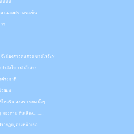
นนนนน
าม แผลงศร กงรถเข็น
ดาว
ดี จ๊ะน้องสาวคนสวย ขายไรจ๊ะ?
ำลังโขก ตำอึ่งอ่าง
วต่างชาติ
ม้วยผม
ี่ไหลริน ลงครก หยด ติ๊งๆ
 มองตาม ต้นเสียง.........
่ปรากฏอยู่ตรงหน้าเธอ