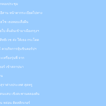
ะตีกลองประชุม
อีสาน หน้าตากระเบียดไปทาง
ไฮโซ เธอหอบเสื่อผืน
ใบ ดั้นด้นเข้ามาเมืองกรุงฯ
ทธิเวช ส่ง ให้เธอ กระโดด
์ ควบกิจการหุ้นชินคอร์ปฯ
ะเหรี่ยงรุ่นพี่ จาก
ซอร์ เข้าสถาปนา
็น
ุราต่างประเทศ สุดหรู
องแสนแสบ เชิงสะพานคลองตัน
น หล่อน ติดสติกเกอร์