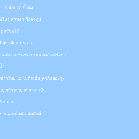
างฯ สกปรก ขี้เต็ม
ม่ไหว ศรัทธา ก้อลงทุน
ดูดส้วมให้
ังเกียจ เดียดเดรฉาน
ะแสความชื่นชม กระแสคลั่ง ศรัทธา
น้ำ
ข่าวไทย ไอ ไม่ติดเอ็น(คากิแยอะๆ)
ียญ กล้าหาญ จาก สถาบัน
เบียดมากะ
าร พลเมืองกิตติมศักดิ์
..............