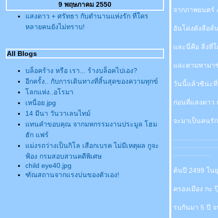
9 พฤษภาคม 2550
จากภาพยนตร์ A
สงดาว + ศรัทธา กับตำนานแห่งรัก ที่ใคร
หลายคนยังไม่ทราบ!
อันโด่งดังลือลั่
ละนี่คือ สิ่งท
All Blogs
ละตามหามาชั่
บล็อคร้าง หรือ เรา... ร้างบล็อคไปเอง?
อีกครั้ง.. กับการเดินทางที่สิ้นสุดของความทุกข์
วันนี้แล้วซิน่ะท
ลกแห่ง..อโรมา
ก่อนที่แสงดาว
เหนื่อย.jpg
14 มีนา วันวาเลนไทม์
จะมาเป็นคนรักกั
ทนคำขอบคุณ จากมหกรรมงานประมูล โฮม
ฮัก แฟร์
.......................
ม่งรถว่างเป็นกิโล เสือกเบรค ไม่มีเหตุผล กูจะ
.......................
...................
ฟ้อง กรมสอบสวนคดีพิเศษ
child eye40.jpg
ต้นปี 2499 ในย
ฑัณสถานจากแรงบ่นของตัวเอง!
มินิคูเปอร์เนี๊ย....แพงมั้ย? หากไม่แพงจนเกินไป
ครองเมือง กะ ป
จะซื้อให้ด้าย !
How To กบ In Hong Kong Vol.2
รบกันมา 5 ปี จน
เหนื่อย.jpg