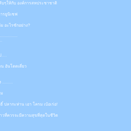
ขลับๆให้กับ องค์การสหประชาชาติ
การยูนิเซฟ
ื่ม อะไรซักอย่าง?
...............
..
ป….
าน อันโดดเดี่ยว
........
าม
ธิ์ ปลากะห่าน เอา โครม เบ้อเร่อ!
ที่ควรจะมีความสุขที่สุดในชีวิต