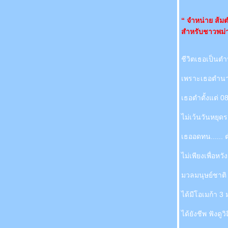
Start >>>>>>>>> To >>>>>>>>>>>>> Shut
Down!
“ จำหน่าย ส้มต
สิ่งที่ค้างคาอยู่ในใจนี่หรือที่เรียกว่า " ความแค้น"
สำหรับชาวพม่าห
เพราะอากาศเปลี่ยนแปลงบ่อย?
จดหมายที่ไปไม่ถึง inbox
บอล หมั้น ฟ้า นาตาคลี แต่งสิ้นปี ส่งผล
ชีวิตเธอเป็นตำ
เศรษฐกิจ ท่องเที่ยวทรุด!
เพราะเธอตำนา
ส่องกรุงเทพแบบมีธรรมาภิบาล ตอน Bangkok
City Of Life Vol.2
เธอตำตั้งแต่ 0
ส่องกรุงเทพฯ อย่างมีธรรมาภิบาล ตอน
Bangkok City Of Life
ไม่เว้นวันหยุ
ศกนาถกรรมแรงกระเพื่อม....แห่งหัวใจ "รุ่น
คตรหัวใจ"
เธออดทน......
ส่องโลกแบบมีธรรมาภิบาล กับการเจริญเติบโต
ของ SEMs
ไม่เพียงเพื่อหว
Save Picture As.......Love_blank.jpg
13 เมษายน มนต์รักสีม่วง ตอน ปะทะ นักศึกษา
มวลมนุษย์ชาติ 
Vol. 1 (แผ่นแท้ ปั๊มนูน)
ลูกค้าต้องมาก่อนเสมอ! Vol.1
ได้มีโอเมก้า 3
ชีวิตเหนือ.......ขัน!
ได้ยังชีพ ฟังดู
ลกที่ฉันยืม มาจาก..... จักรวาล