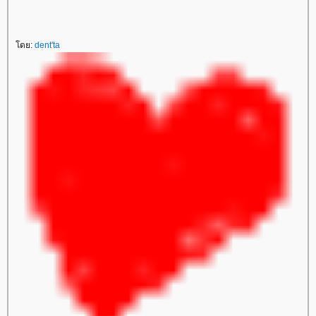
ดย:
dent'ta