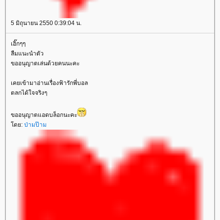
5 มิถุนายน 2550 0:39:04 น.
เอิ๊กๆๆ
ลืมแนะนำตัว
ขออนุญาตเล่นด้วยคนนะคะ
เคยเข้ามาอ่านเรื่องฟ้ารักพี่บอล
ตลกได้ใจจริงๆ
ขออนุญาตแอดบล็อกนะคะ
ดย:
ป่ามป๊าม