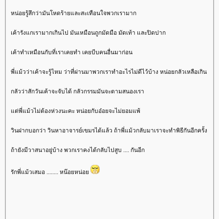
หน่อยรู้สึกว่ามันโหดร้ายและสะเทือนใจพวกเรามาก
เค้ารังแกเรามากเกินไป มันเหมือนถูกมัดมือ มัดเท้า และปิดปาก
เค้าทำเหมือนกับที่เราเคยทำ เคยบีบคนอื่นมาก่อน
พี่แม้วว่าเค้าจะรู้ไหม ว่าที่ผ่านมาพวกเราทำอะไรไม่ดีไว้บ้าง หน่อยกลัวเหลือเกิน
กลัวว่าสักวันเค้าจะจับได้ กลัวกรรมมันจะตามสนองเรา
ต่พี่แม้วไม่ต้องห่วงนะคะ หน่อยกับอ๋อยจะไม่ยอมแพ้
วินฝากบอกว่า วินหาอาจารย์เขมรได้แล้ว ถ้าพี่แม้วกลับมาเราจะทำพิธีกันอีกครั้ง
ถ้ายังมีวาสนาอยู่บ้าง พวกเราคงได้กลับไปสูบ .... กันอีก
รักพี่แม้วเสมอ ........ หน๊อยหน่อ