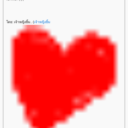
ดย: เจ้าหญิงยิ้ม.. (
เจ้าหญิงยิ้ม