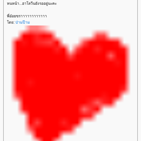
หนหน้า...ฮาโลวีนยังรออยู่นะคะ
พี่อ๋อยขราาาาาาาาาาาา
ดย:
ป่ามป๊าม