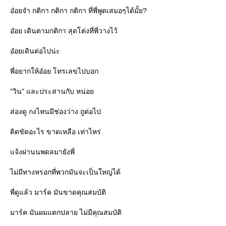
อ๋อยจำ กติกา กติกา กติกา ที่พี่พูดเสมอๆได้มั้ย?
อ๋อย เดินตามกติกา สุดโต่งที่พี่วางไว้
อ๋อยเดินต่อไปน่ะ
พี่อยากให้อ๋อย โทรเลขไปบอก
"วิน" และประสานกับ หน่อ
ส่องดู กงไหนมีช่องว่าง ถูต่อไป
ติดขัดอะไร ขาดเหลือ เท่าไหร่
จ้งผ่านนพดลมายังพี่
ไม่มีทางหรอกที่พวกมันจะเป็นใหญ่ได้
พี่ดูแล้ว มาร์ค มันขาดคุณสมบัติ
มาร์ค มันผมแตกปลาย ไม่มีคุณสมบัติ