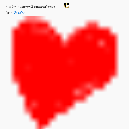
ปล รักษาสุขภาพด้วยนะคะป๋าขรา..........
ดย:
ScoOb