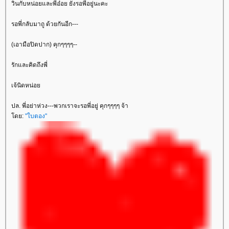
วินกับหน่อยและพี่อ๋อย ยังรอพี่อยู่นะคะ
รอพี่กลับมาถู ด้วยกันอีก---
(เอามือปิดปาก) คุกๆๆๆๆ--
รักและคิดถึงพี่
เจ้นิดหน่อ
ปล. พี่อย่าห่วง---พวกเราจะรอพี่อยู่ คุกๆๆๆๆ จ้า
ดย:
"ใบตอง"