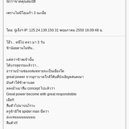
นึกว่าขาดคุณสมบัติ
เพราะไม่มีโอเมก้า 3 นะเนี่
ดย: นู๋เจ็งฯ IP: 125.24.139.150 31 พฤษภาคม 2550 16:09:48 น.
อ๊ว... หนีไป ตจว มา 3 วัน
ข้าน้อยตามไม่ทัน...
ต่ทว่าข้าพเจ้านั้น
ได้บรรลุธรรมแล้วว่า...
อารามบ้านช่องถล่มทลายจะเป็นเยี่ยงใด
great power จากอุกาบาตใกล้โพ้นที่บังเอิญหล่นลงมา
มันทำให้ข้าตาบอด
หลงมั่วเมาลืม concept ไปแล้วว่า
Great power become with great respondsible
เอ๊ย!!!
ลืมตัวไปมาบ่นไรวะ
ตรูข้ามิใช่ spider man นี่หว่า
อ่ะแหมมมมมมมมม
ลืมตัว!!!