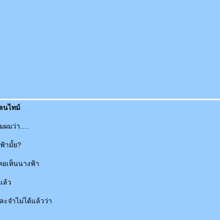
เลนไทม์
มผมว่า….
้ามั้ย?
เคยเห็นนางฟ้า
ล้ว
จำไม่ได้แล้วว่า