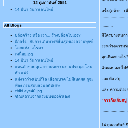
12 กุมภาพันธ์ 2551
14 มีนา วันวาเลนไทม์
ครั้งสุดท้าย...เม
.......................
....................
All Blogs
..........
บล็อคร้าง หรือ เรา... ร้างบล็อคไปเอง?
มีใครบางคนถาม
อีกครั้ง.. กับการเดินทางที่สิ้นสุดของความทุกข์
ระหว่างความร
ลกแห่ง..อโรมา
เหนื่อย.jpg
คุณคิดอย่างไร
14 มีนา วันวาเลนไทม์
ทนคำขอบคุณ จากมหกรรมงานประมูล โฮม
ฉันตอบออกไปท
ฮัก แฟร์
Lux คือ สบู่
ม่งรถว่างเป็นกิโล เสือกเบรค ไม่มีเหตุผล กูจะ
ฟ้อง กรมสอบสวนคดีพิเศษ
ละ ความต้องก
child eye40.jpg
ฑัณสถานจากแรงบ่นของตัวเอง!
"การก้มเก็บสบู
มินิคูเปอร์เนี๊ย....แพงมั้ย? หากไม่แพงจนเกินไป
.......................
จะซื้อให้ด้าย !
.......................
...............
How To กบ In Hong Kong Vol.2
เหนื่อย.jpg
14 กุมภาพันธ์ 
นักการเมืองสันดานกา!!!