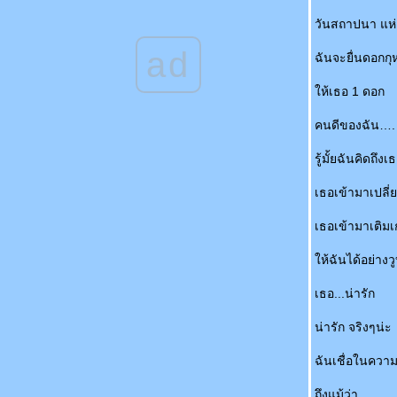
How To.....กบ In Hong Kong!
วันสถาปนา แห่
เซเว่น อีเลิฟเว่น
ad
ควาย ตั๊กแตน จั๊กจั่น โปรจังไร
ฉันจะยื่นดอกก
เปาปุนจิ้น น่ารัก
ห้เธอ 1 ดอก
ไม่มีเรื่องเขียนแล้ว...จบ!
จดหมายถึง อ๋อย น้องรัก
คนดีของฉัน….
มีเรื่องมาโม้...
มึงไม่รู้จักกูเหรอ.....
รู้มั้ยฉันคิดถึ
รักอย่าง หมา หมา.......
เธอเข้ามาเปลี่ย
เกลียด!!!
ข็งด้วย หั่นด้วย?
เธอเข้ามาเติม
ภายใต้ดวงตาคู่นั้น.....หลุมดำ!
จงตอบคำถามต่อไปนี้ให้ถูกต้องที่สุดเพียงข้อ
ห้ฉันได้อย่างว
เดียว?
สงดาว + ศรัทธา กับตำนานแห่งรัก ที่ใคร
เธอ...น่ารัก
หลายคนยังไม่ทราบ!
น่ารัก จริงๆน่ะ
เกาะเสม็ดและ กทม. กับการตามล่า ร้านอาหาร
ที่มี โอเมก้า 3
ฉันเชื่อในความร
ฟ้า รักพี่บอล ค่ะ
Start >>>>>>>>> To >>>>>>>>>>>>> Shut
ถึงแม้ว่า....