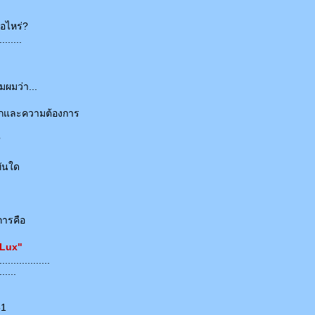
ื่อไหร่?
........
ผมว่า...
ักและความต้องการ
?
ันใด
ารคือ
่ Lux"
..................
......
51