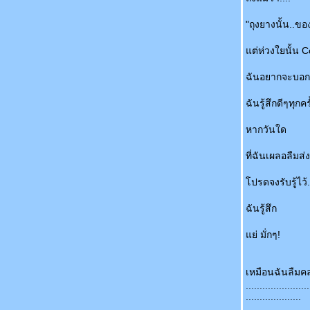
Down!
สิ่งที่ค้างคาอยู่ในใจนี่หรือที่เรียกว่า " ความแค้น"
"ถุงยางนั้น..ข
เพราะอากาศเปลี่ยนแปลงบ่อย?
จดหมายที่ไปไม่ถึง inbox
ต่ห่วงใยนั้น 
บอล หมั้น ฟ้า นาตาคลี แต่งสิ้นปี ส่งผล
เศรษฐกิจ ท่องเที่ยวทรุด!
ฉันอยากจะบอก
ส่องกรุงเทพแบบมีธรรมาภิบาล ตอน Bangkok
ฉันรู้สึกดีๆทุกค
City Of Life Vol.2
ส่องกรุงเทพฯ อย่างมีธรรมาภิบาล ตอน
หากวันใด
Bangkok City Of Life
ศกนาถกรรมแรงกระเพื่อม....แห่งหัวใจ "รุ่น
ที่ฉันเผลอลืมส่
คตรหัวใจ"
ส่องโลกแบบมีธรรมาภิบาล กับการเจริญเติบโต
ปรดจงรับรู้ไว้.
ของ SEMs
Save Picture As.......Love_blank.jpg
ฉันรู้สึก
13 เมษายน มนต์รักสีม่วง ตอน ปะทะ นักศึกษา
Vol. 1 (แผ่นแท้ ปั๊มนูน)
่ มั่กๆ!
ลูกค้าต้องมาก่อนเสมอ! Vol.1
ชีวิตเหนือ.......ขัน!
เหมือนฉันลืมคล
ลกที่ฉันยืม มาจาก..... จักรวาล
.......................
....................
........