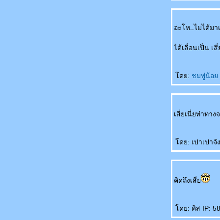
อ่ะโห..ไม่ได้มาเ
ได้เลื่อนเป็น เส
ดย:
ชมพู่น้อ
เสี่ยเนี่ยท่าท
ดย: เปาเปาจัง 
คิดถึงเสี่
ดย: คิส IP: 58