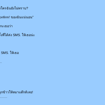
องใครฉันยังไม่ทราบ?
Confirm! ของฉันแน่นอน"
กะเธอว่า
รั้งที่ได้ส่ง SMS. ให้เธอน่ะ
ง SMS. ให้เธอ
..
ุกข้าวให้หมาแด๊กส์เลย!
........