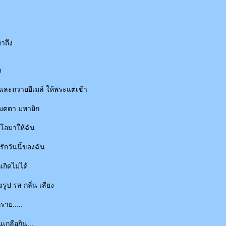
มาถึง
า
และถวายอีเมล์ ให้พระแต่เช้า
เมตตา มหายิก
ีโอมาให้ฉัน
ักวันนี้ของฉัน
กเกิดไม่ได้
้งรูป รส กลิ่น เสียง
ราย.....
นเกลือกิน...