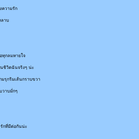
งความรัก
ุหลาบ
งเธอทุกลมหายใจ
นชิวิตฉันจริงๆ น่ะ
เกมรุกริมเส้นกราบขวา
ูบวาบมั่กๆ
ักที่มีต่อกันน่ะ