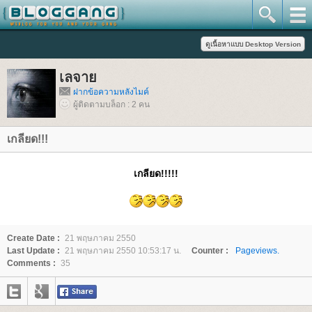
เลจา
ฝากข้อความหลังไมค์
ผู้ติดตามบล็อก : 2 คน
เกลียด!!!
เกลียด!!!!!
Create Date :
21 พฤษภาคม 2550
Last Update :
21 พฤษภาคม 2550 10:53:17 น.
Counter :
Pageviews.
Comments :
35