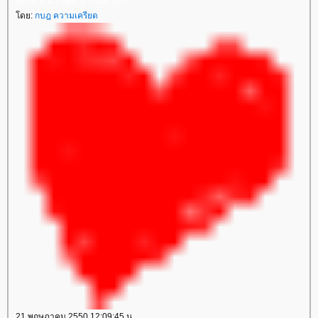
มิยาบิ ที่ มี อาชื่อ "อาแนน" ปะ?
ดย:
กบฎ ความเครียด
21 พฤษภาคม 2550 12:09:45 น.