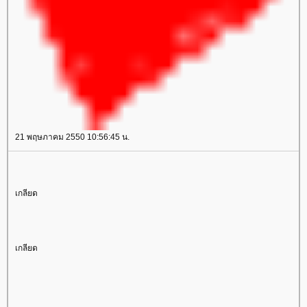
21 พฤษภาคม 2550 10:56:45 น.
เกลียด
เกลียด