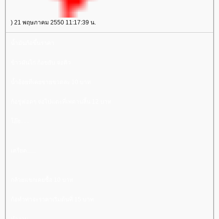
) 21 พฤษภาคม 2550 11:17:39 น.
น้ำมันก้อขึ้นราคา
ข้าวมันไก่ ก้อขยับ จ่อคิว
น้ำอ้อยที่เคยขายขวดละ 10 บาท
ก้อขู่ฟอดๆ จ่อไปแตะที่เพดานลิ้น 12 บาท
อ๊ย......
เครียด......
กล้วยแขกเคยซื้อ 10 บาท
ก้อทำท่าจะราคาเริ่มต้นที่ 15 บาท