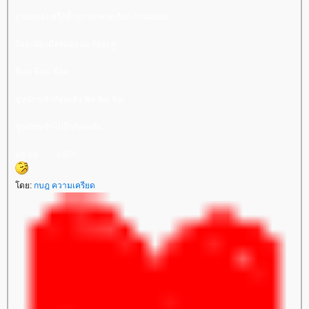
ง่ามสมอง หรือที่วงการแพร่ดเรียก ก้านสมอง
ก้อจะฝ่อ เมื่อสมอง ฝ่อ ก้อจะขู่
ฟ๊อด ฟ๊อด ฟ๊อด .....
ขู่หนักๆเข้าก้อจะดัง ฟิต ฟิต ฟิต
ขู่หนักๆเข้าไปอีกก้อจะดัง
มอ มอ ........มอ!!!!
ดย:
กบฎ ความเครียด