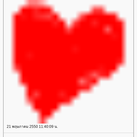
21 พฤษภาคม 2550 11:40:09 น.