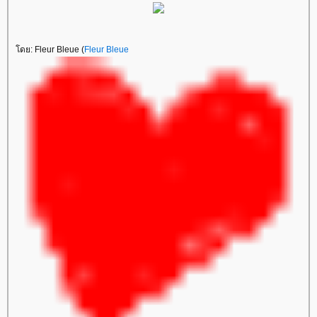
ดย: Fleur Bleue (
Fleur Bleue