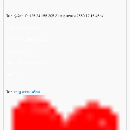
ดย: นู๋เจ็งฯ IP: 125.24.156.205 21 พฤษภาคม 2550 12:16:46 น.
หวัดดีคุณ ScoOb คับ
ตะกี้เราเพิ่งไปเยี่ยมบ้านคุณมา
เราเพิ่งจะรู้ว่า เต็งฯ
เป็นนางฟ้า เทพธิดาพยากรณ์
เท่ห์ มั๊กๆๆ
ดย:
กบฎ ความเครียด