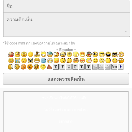
*ใช้ code html ตกแต่งข้อความได้เฉพาะสมาชิก
+
Emotion
+
ช่วยเขียนอะไรก้อได้ให้อ่านทีดิ...
ไม่มีไรจะเขียน แต่อยากอ่าน..
อยากอ่าน