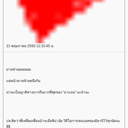
21 พฤษภาคม 2550 12:15:45 น.
ม่ายช่า
ต่หน้าตาคล้ายคลึงกัน
น่าจะเป็นญาติห่างมากถึงมากที่สุดของ "อาแนน" นะน้านะ
ปล.คิดว่าพี่เหลือมเพื่อนน้าจะมีคลิป เอ้ย วิดีโอการเล่นบอลของมิยาบิไว้ทุกนัดนะ
อิอิ