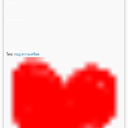
หรือว่า...
นี่เป็นบล้อค.....
ง่ามตาปลา!!!!!!!!
ดย:
กบฎ ความเครียด