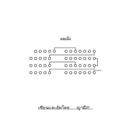
เขียนและอัพโดย......ญามี่///...