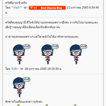
สวัสดียามเช้าครับ
ดย:
**mp5**
13 มกราคม 2565 8:54:46
น.
สวัสดีค่ะคุณญามี่ ดีใจจังได้อ่านบทกลอนเพราะๆอีกค่ะ จากกันไปนานเลยนะคะ
เพิ่งรู้ว่าคุณญามี่ยังเขียนบล็อกกิ่งเพิ่งกลับมาค่ะ
มาอ่านบทกลอนเพราะๆ แต่โหวตยังไม่ได้มาทักทายก่อนนะคะ
ดย:
กิ่งฟ้า
28 มกราคม 2565 19:19:30 น.
ทักทายในเดือนแห่งความรักค่ะ