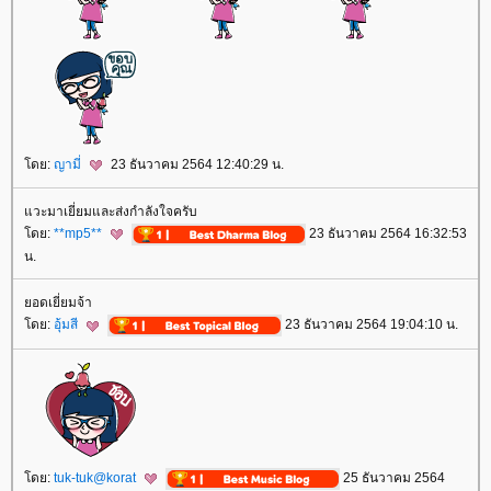
ดย:
ญามี่
23 ธันวาคม 2564 12:40:29 น.
วะมาเยี่ยมและส่งกำลังใจครับ
ดย:
**mp5**
23 ธันวาคม 2564 16:32:53
น.
อดเยี่ยมจ้า
ดย:
อุ้มสี
23 ธันวาคม 2564 19:04:10 น.
ดย:
tuk-tuk@korat
25 ธันวาคม 2564