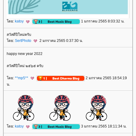
ดย:
katoy
1 มกราคม 2565 8:03:32 น.
สวัสดีปีใหม่ครับ
ดย:
SertPhoto
2 มกราคม 2565 0:37:30 น.
happy new year 2022
สวัสดีปีใหม่ ๒๕๖๕ ครับ
ดย:
**mp5**
2 มกราคม 2565 18:54:19
น.
ดย:
katoy
3 มกราคม 2565 18:11:34 น.