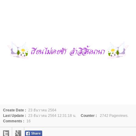
Create Date :
23 ธันวาคม 2564
Last Update :
23 ธันวาคม 2564 12:31:18 น.
Counter :
2742 Pageviews.
Comments :
16