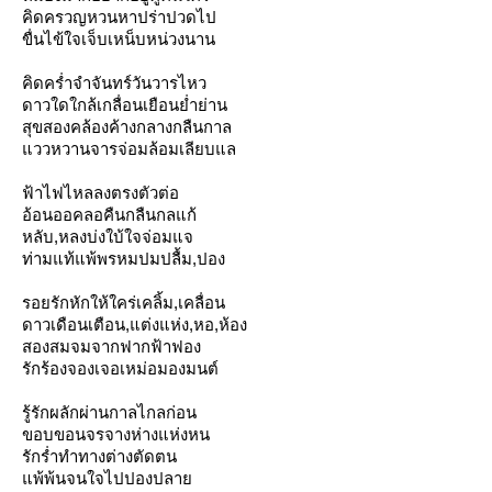
คิดครวญหวนหาปร่าปวดไป
ขื่นไข้ใจเจ็บเหน็บหน่วงนาน
คิดคร่ำจำจันทร์วันวารไหว
ดาวใดใกล้เกลื่อนเยือนย่ำย่าน
สุขสองคล้องค้างกลางกลืนกาล
ววหวานจารจ่อมล้อมเลียบแล
ฟ้าไฟไหลลงตรงตัวต่อ
อ้อนออคลอคืนกลืนกลแก้
หลับ,หลงบ่งใบ้ใจจ่อมแจ
ท่ามแท้แพ้พรหมปมปลื้ม,ปอง
รอยรักหักให้ใคร่เคลิ้ม,เคลื่อน
ดาวเดือนเตือน,แต่งแห่ง,หอ,ห้อง
สองสมจมจากฟากฟ้าฟอง
รักร้องจองเจอเหม่อมองมนต์
รู้รักผลักผ่านกาลไกลก่อน
ขอบขอนจรจางห่างแห่งหน
รักร่ำทำทางต่างตัดตน
พ้พ้นจนใจไปปองปลา