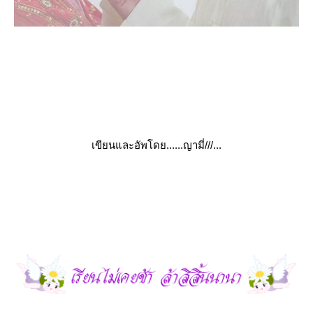
เขียนและอัพโดย......ญามี่///...