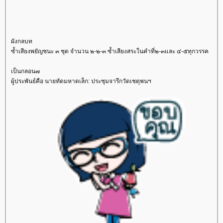
ผังกลบท
ซ้ำเสียงพยัญชนะ ๓ ชุด จำนวน ๒-๒-๓ ซ้ำเสียงสระในคำที่๒-๓และ ๔-๕ทุกวรรค
เป็นกลอน๗
ผู้ประพันธ์คือ นายทัดมหาดเล็ก: ประชุมจารึกวัดเชตุพนฯ