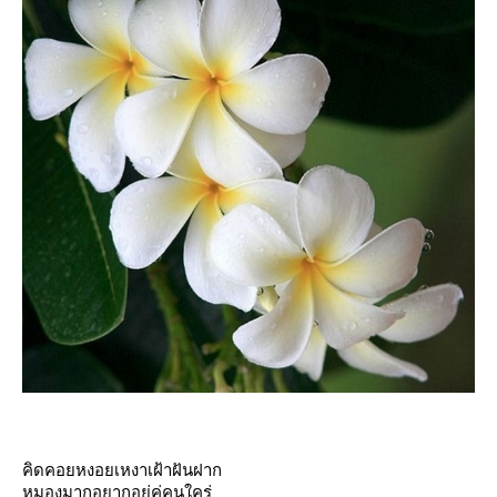
คิดคอยหงอยเหงาเฝ้าฝันฝาก
หมองมากอยากอยู่คู่คนใคร่