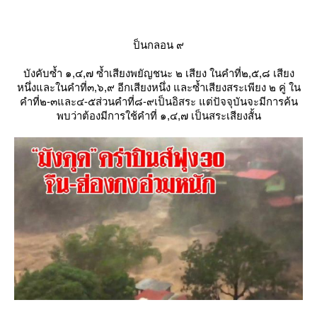
ป็นกลอน ๙
บังคับซ้ำ ๑,๔,๗ ซ้ำเสียงพยัญชนะ ๒ เสียง ในคำที่๒,๕,๘ เสียง
หนึ่งและในคำที่๓,๖,๙ อีกเสียงหนึ่ง และซ้ำเสียงสระเพียง ๒ คู่ ใน
คำที่๒-๓และ๔-๕ส่วนคำที่๘-๙เป็นอิสระ แต่ปัจจุบันจะมีการค้น
พบว่าต้องมีการใช้คำที่ ๑,๔,๗ เป็นสระเสียงสั้น