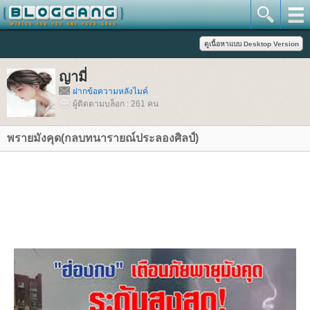
ญามี่
ฝากข้อความหลังไมค์
ผู้ติดตามบล็อก : 261 คน
พรายมังคุด(กลบทนารายณ์ประลองศิลป์)