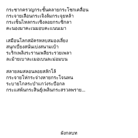
กระชากครวญกระชั้นคลายกระโชกเคลื่อน
กระจายเลือนกระเจิงล้มกระจุยหล้า
กระเซ็นไหลกระเซิงลอยกระซิกลา
คะนองมาคะเนมอบคะแนนเมา
เสมือนโลกสมัครหลบสมองเลี่ยง
สนุกเบี่ยงสนั่นเบ่งสนามเบ้า
ระริกเพลิงระรานเพลียระรวยเพลา
ละม้ายเบาละเมอเบนละม่อมบน
สลายลมสลอนลอยสลักโล้
กระจายโห่กระจ่างหายกระโจนหน
ระบายไกลระบำแกว่งระบือกล
กระแสพ้นกระสินธุ์เพลินกระสรวลพราย...
ผังกลบท