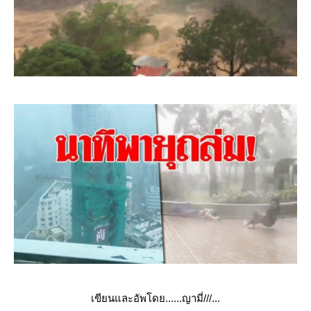
เขียนและอัพโดย......ญามี่///...