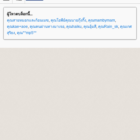
ผู้โหวตบล็อกนี้...
คุณสายหมอกและก้อนเมฆ
,
คุณโอพีย์คุณนายกุ๊งกิ๊ง
,
คุณmambymam
,
คุณkae+aoe
,
คุณคนผ่านทางมาเจอ
,
คุณhaiku
,
คุณอุ้มสี
,
คุณRain_sk
,
คุณเกศ
สุริยง
,
คุณ**mp5**