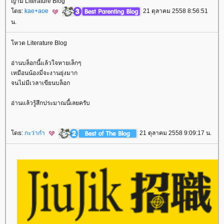
ญามี่ Literature Blog
ดย:
kae+aoe
21 ตุลาคม 2558 8:56:51
น.
หวต Literature Blog
อ่านบล็อกนี้แล้วใจหายเล็กๆ
เหมือนน้องมี่จะงานยุ่งมาก
จนไม่มีเวลาเขียนบล็อก
อ่านแล้วรู้สึกประมาณนี้เลยครับ
ดย:
กะว่าก๋า
21 ตุลาคม 2558 9:09:17 น.