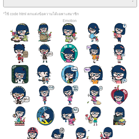
*ใช้ code html ตกแต่งข้อความได้เฉพาะสมาชิก
Emotion