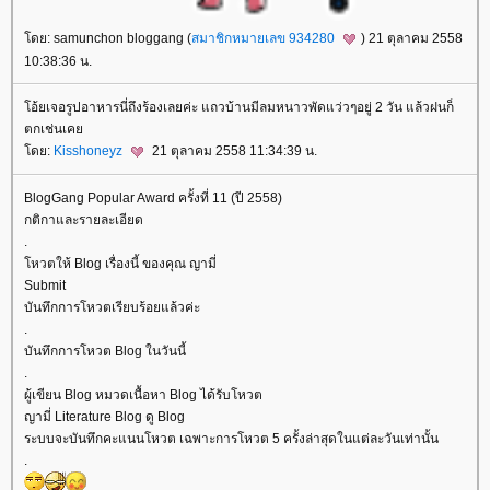
ดย: samunchon bloggang (
สมาชิกหมายเลข 934280
) 21 ตุลาคม 2558
10:38:36 น.
อ้ยเจอรูปอาหารนี่ถึงร้องเลยค่ะ แถวบ้านมีลมหนาวพัดแว่วๆอยู่ 2 วัน แล้วฝนก็
ตกเช่นเค
ดย:
Kisshoneyz
21 ตุลาคม 2558 11:34:39 น.
BlogGang Popular Award ครั้งที่ 11 (ปี 2558)
กติกาและรายละเอียด
.
หวตให้ Blog เรื่องนี้ ของคุณ ญามี่
Submit
บันทึกการโหวตเรียบร้อยแล้วค่ะ
.
บันทึกการโหวต Blog ในวันนี้
.
ผู้เขียน Blog หมวดเนื้อหา Blog ได้รับโหวต
ญามี่ Literature Blog ดู Blog
ระบบจะบันทึกคะแนนโหวต เฉพาะการโหวต 5 ครั้งล่าสุดในแต่ละวันเท่านั้น
.