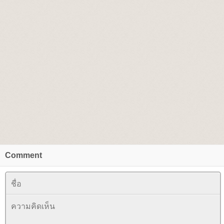
Comment