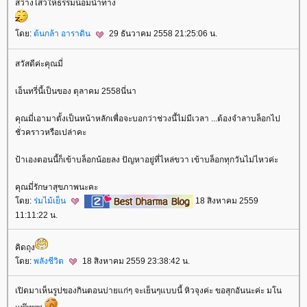
สว่างไสวให้ธรรมน้อมนำทาง
ดย:
ต้นกล้า อาราดิน
29 ธันวาคม 2558 21:25:06 น.
สวัสดีค่ะคุณมี่
เอ็นทรี่นี้เป็นของ ตุลาคม 2558นี่นา
คุณมี่เอามาตั้งเป็นหน้าหลักเพื่อจะบอกว่าช่วงนี้ไม่มีเวลา ...ต้องจำลาบล็อกไป
ชั่วคราวหรือเปล่าคะ
ป้าเองตอนนี้ก็เข้าบล็อกน้อยลง ปัญหาอยู่ที่ไหล่ขวา เข้าบล็อกทุกวันไม่ไหวค่ะ
คุณมี่รักษาสุขภาพนะคะ
ดย:
ร่มไม้เย็น
18 สิงหาคม 2559
11:11:22 น.
คิดถุง
ดย:
พลังชีวิต
18 สิงหาคม 2559 23:38:42 น.
เปิดมาเห็นรูปของกินตอนบ่ายแก่ๆ จะเย็นๆแบบนี้ หิวจุงค่ะ ขอสุกอันนะค่ะ มโน