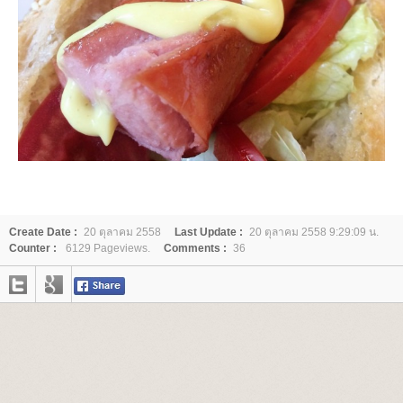
Create Date :
20 ตุลาคม 2558
Last Update :
20 ตุลาคม 2558 9:29:09 น.
Counter :
6129 Pageviews.
Comments :
36