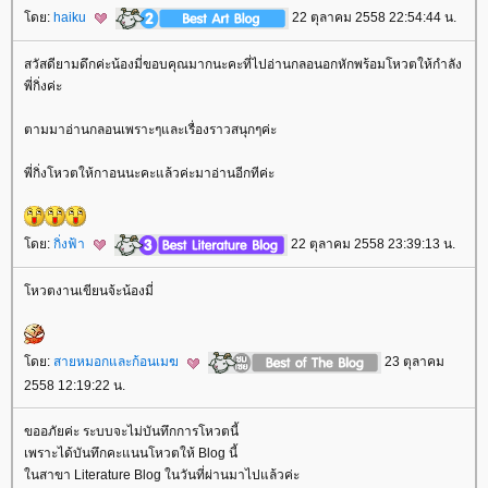
ดย:
haiku
22 ตุลาคม 2558 22:54:44 น.
สวัสดียามดึกค่ะน้องมี่ขอบคุณมากนะคะที่ไปอ่านกลอนอกหักพร้อมโหวตให้กำลัง
พี่กิ่งค่ะ
ตามมาอ่านกลอนเพราะๆและเรื่องราวสนุกๆค่ะ
พี่กิ่งโหวตให้กาอนนะคะแล้วค่ะมาอ่านอีกทีค่ะ
ดย:
กิ่งฟ้า
22 ตุลาคม 2558 23:39:13 น.
หวตงานเขียนจ้ะน้องมี่
ดย:
สายหมอกและก้อนเมฆ
23 ตุลาคม
2558 12:19:22 น.
ขออภัยค่ะ ระบบจะไม่บันทึกการโหวตนี้
เพราะได้บันทึกคะแนนโหวตให้ Blog นี้
นสาขา Literature Blog ในวันที่ผ่านมาไปแล้วค่ะ