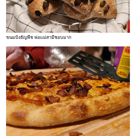
ขนมปังธัญพืช พ่อแม่สามีชอบมาก