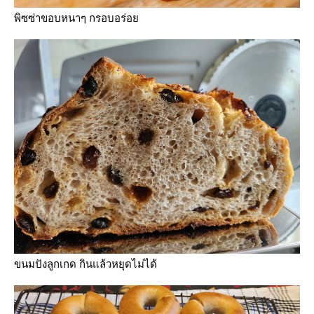
พิซซ่าขอบหนาๆ กรอบอร่อ
ขนมปังลูกเกด กินแล้วหยุดไม่ได้