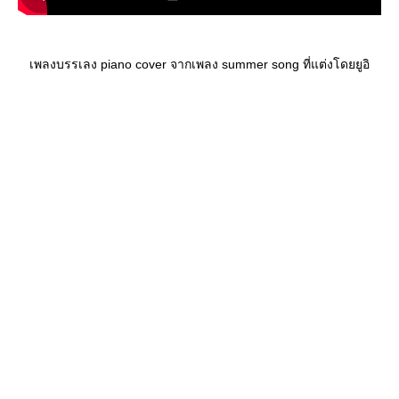
เพลงบรรเลง piano cover จากเพลง summer song ที่แต่งโดยยูอิ