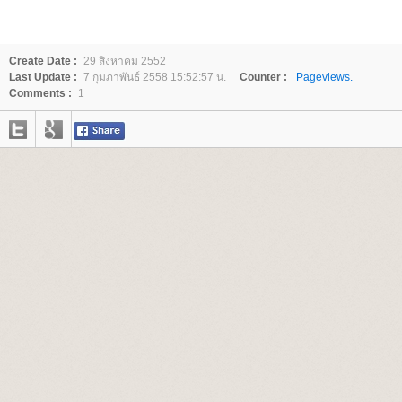
Create Date :
29 สิงหาคม 2552
Last Update :
7 กุมภาพันธ์ 2558 15:52:57 น.
Counter :
Pageviews.
Comments :
1