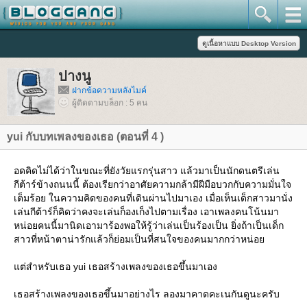
ปางนู
ฝากข้อความหลังไมค์
ผู้ติดตามบล็อก : 5 คน
yui กับบทเพลงของเธอ (ตอนที่ 4 )
อดคิดไม่ได้ว่าในขณะที่ยังวัยแรกรุ่นสาว แล้วมาเป็นนักดนตรีเล่น
กีต้าร์ข้างถนนนี้ ต้องเรียกว่าอาศัยความกล้ามีฝีมือบวกกับความมั่นใจ
เต็มร้อย ในความคิดของคนที่เดินผ่านไปมาเอง เมื่อเห็นเด็กสาวมานั่ง
เล่นกีต้าร์ก็คิดว่าคงจะเล่นก็องเก็งไปตามเรื่อง เอาเพลงคนโน้นมา
หน่อยคนนี้มานิดเอามาร้องพอให้รู้ว่าเล่นเป็นร้องเป็น ยิ่งถ้าเป็นเด็ก
สาวที่หน้าตาน่ารักแล้วก็ย่อมเป็นที่สนใจของคนมากกว่าหน่อ
ต่สำหรับเธอ yui เธอสร้างเพลงของเธอขึ้นมาเอง
เธอสร้างเพลงของเธอขึ้นมาอย่างไร ลองมาคาดคะเนกันดูนะครับ