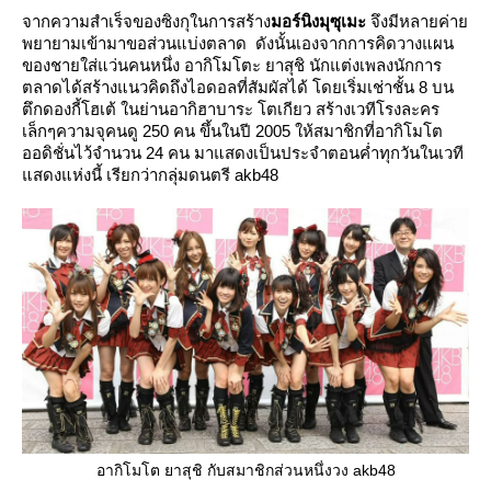
จากความสำเร็จของซิงกุในการสร้าง
มอร์นิงมุซุเมะ
จึงมีหลายค่า
พยายามเข้ามาขอส่วนแบ่งตลาด ดังนั้นเองจากการคิดวางแผน
ของชายใส่แว่นคนหนึ่ง อากิโมโตะ ยาสุชิ นักแต่งเพลงนักการ
ตลาดได้สร้างแนวคิดถึงไอดอลที่สัมผัสได้ โดยเริ่มเช่าชั้น 8 บน
ตึกดองกี้โฮเต้ ในย่านอากิฮาบาระ โตเกียว สร้างเวทีโรงละคร
เล็กๆความจุคนดู 250 คน ขึ้นในปี 2005 ให้สมาชิกที่อากิโมโต
ออดิชั่นไว้จำนวน 24 คน มาแสดงเป็นประจำตอนค่ำทุกวันในเวที
สดงแห่งนี้ เรียกว่ากลุ่มดนตรี akb48
อากิโมโต ยาสุชิ กับสมาชิกส่วนหนึ่งวง akb48