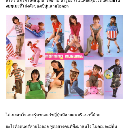
ละคร แล้วทำได้สนุกน่าติดตาม หารู้มั๊ยว่านั้นคือกลุ่มวงดนตรี
มอร์นิ
งมุซุเมะ
ที่โด่งดังของญี่ปุ่นสายไอดอล
ไม่เคยสนใจและรู้มาก่อนว่าญี่ปุ่นมีสายดนตรีแนวนี้ด้ว
อะไรคือดนตรีสายไอดอล พูดอย่างคนที่พึ่งมาสนใจ ไม่ค่อยจะมีพื้น