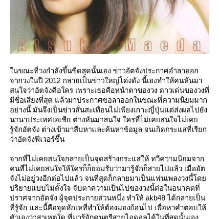
นขณะที่วงกำลังขึ้นขีดสุดนั้นเอง ข่าวอัตจังประกาศอำลาออก
จากวงในปี 2012 กลายเป็นข่าวใหญ่โด่งดัง นี้เองทำให้คนหันมา
สนใจว่าอัตจังคือใคร เพราะเธอคือหน้าตาของวง ดาวเด่นของวงที่
มีชื่อเสียงที่สุด แล้วมาประกาศขอลาออกในขณะที่ความนิยมมาก
อย่างนี้ มันจึงเป็นข่าวสั่นสะเทือนไม่เพียงเกาะญี่ปุ่นแต่ส่งผลไปยัง
นานาประเทศเอเชีย ต่างหันมาสนใจ ใครที่ไม่เคยสนใจไม่เค
รู้จักอัตจัง ต่างเข้ามาสืบหาและค้นหาข้อมูล จนเกิดกระแสที่เรียก
ว่าอัตจังฟีเวอร์ขึ้น
จากที่ไม่เคยสนใจกลายเป็นจุดสร้างกระแสให้ ทวีความนิยมจาก
คนที่ไม่เคยสนใจให้ใครก็ก็ยอมรับว่ามารู้จักก็สายไปแล้ว เมื่ออัต
จังไม่อยู่วงอีกต่อไปแล้ว จนที่สุดก็กลายมาเป็นแฟนเพลงวงนี้โด
ปริยายแบบไม่ตั้งใจ จับตาความเป็นไปของวงนี้ต่อในอนาคตที่
ปราศจากอัตจัง ผู้จุดประกายส่วนหนึ่ง ทำให้ akb48 ได้กลายเป็น
ที่รู้จัก และนี้คือจุดหักเหที่ทำให้ต้องมองย้อนไป เพื่อหาคำตอบให้
ตัวเองว่าสาเหตุใด ที่มารู้จักดนตรีสายไอดอลได้ในที่สุดนั้นเอง