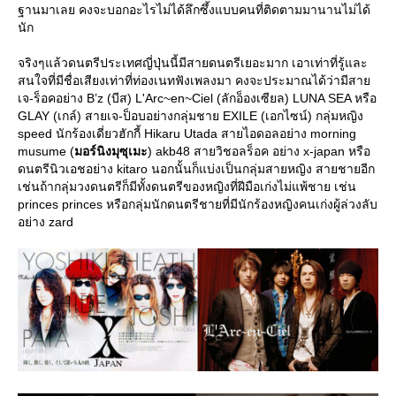
ฐานมาเลย คงจะบอกอะไรไม่ได้ลึกซึ้งแบบคนที่ติดตามมานานไม่ได้
นัก
จริงๆแล้วดนตรีประเทศญี่ปุ่นนี้มีสายดนตรีเยอะมาก เอาเท่าที่รู้และ
สนใจที่มีชื่อเสียงเท่าที่ท่องเนทฟังเพลงมา คงจะประมาณได้ว่ามีสา
เจ-ร็อคอย่าง B’z (บีส) L'Arc~en~Ciel (ลักอ็องเซียล) LUNA SEA หรือ
GLAY (เกล์) สายเจ-ป็อบอย่างกลุ่มชาย EXILE (เอกไซน์) กลุ่มหญิง
speed นักร้องเดี่ยวฮักกี้ Hikaru Utada สายไอดอลอย่าง morning
musume (
มอร์นิงมุซุเมะ
) akb48 สายวิชอลร็อค อย่าง x-japan หรือ
ดนตรีนิวเอชอย่าง kitaro นอกนั้นก็แบ่งเป็นกลุ่มสายหญิง สายชายอีก
เช่นถ้ากลุ่มวงดนตรีก็มีทั้งดนตรีของหญิงที่ฝีมือเก่งไม่แพ้ชาย เช่น
princes princes หรือกลุ่มนักดนตรีชายที่มีนักร้องหญิงคนเก่งผู้ล่วงลับ
อย่าง zard