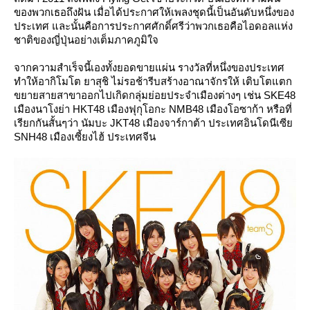
ของพวกเธอถึงฝัน เมื่อได้ประกาศให้เพลงชุดนี้เป็นอันดับหนึ่งของ
ประเทศ และนั้นคือการประกาศศักดิ์ศรีว่าพวกเธอคือไอดอลแห่ง
ชาติของญี่ปุ่นอย่างเต็มภาคภูมิใจ
จากความสำเร็จนี้เองทั้งยอดขายแผ่น รางวัลที่หนึ่งของประเทศ
ทำให้อากิโมโต ยาสุชิ ไม่รอช้ารีบสร้างอาณาจักรให้ เติบโตแตก
ขยายสายสาขาออกไปเกิดกลุ่มย่อยประจำเมืองต่างๆ เช่น SKE48
เมืองนาโงย่า HKT48 เมืองฟุกุโอกะ NMB48 เมืองโอซาก้า หรือที่
เรียกกันสั้นๆว่า นัมบะ JKT48 เมืองจาร์กาต้า ประเทศอินโดนีเซี
SNH48 เมืองเซี้ยงไฮ้ ประเทศจีน