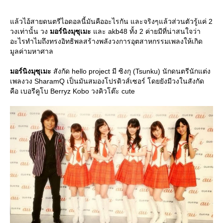
ล้วไอ้สายดนตรีไอดอลนี้มันคืออะไรกัน และจริงๆแล้วส่วนตัวรู้แค่ 2
วงเท่านั้น วง
มอร์นิงมุซุเมะ
ละ akb48 ทั้ง 2 ค่ายมีที่น่าสนใจว่า
อะไรทำไมถึงทรงอิทธิพลสร้างพลังวงการอุตสาหกรรมเพลงให้เกิด
มูลค่ามหาศาล
มอร์นิงมุซุเมะ
สังกัด hello project มี ซิงกุ (Tsunku) นักดนตรีนักแต่ง
เพลงวง SharamQ เป็นมันสมองโปรดิวส์เซอร์ โดยยังมีวงในสังกัด
คือ เบอรีคูโบ Berryz Kobo วงคิวโต๊ะ cute