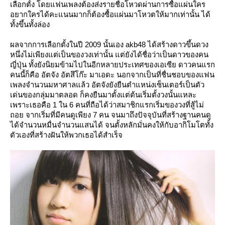
เลือกตั้ง โดยแฟนเพลงต้องส่งรายชื่อโหวดผ่านการซื้อแผ่นใคร
อยากใครได้คะแนนมากก็ต้องซื้อแผ่นมาโหวตให้มากเท่านั้น ได้
ทั้งขึ้นทั้งล่อง
ผลจากการเลือกตั้งในปี 2009 นั้นเอง akb48 ได้สร้างดาวขึ้นดวง
หนึ่งไม่เพียงแต่เป็นของวงเท่านั้น แต่ยังได้ชื่อว่าเป็นดาวของคน
ญี่ปุ่น ทั้งยังนิยมข้ามไปในอีกหลายประเทศของเอเซีย ดาวคนแรก
คนนี้ก็คือ อัตจัง อัตสึโก๊ะ มาเอดะ นอกจากเป็นที่ชื่นชอบของแฟน
เพลงจำนวนมหาศาลแล้ว อัตจังยังยืนตำแหน่งเซ็นเตอร์เป็นตัว
เด่นของกลุ่มมาตลอด ก็คงยืนมาตั้งแต่ต้นเริ่มตั้งวงนั้นแหละ
เพราะเธอคือ 1 ใน 6 คนที่ถือได้ว่าสมาชิกแรกเริ่มของวงที่สู้ไม่
ถอย จากเริ่มที่มีคนดูเพียง 7 คน จนมาถึงปัจจุบันที่สร้างฐานคนดู
ได้จำนวนหมื่นจำนวนแสนได้ จนตั้งหลักมั่นคงให้กับอากิโมโตทั้ง
ตัวเองที่สร้างฝันให้พวกเธอได้สำเร็จ