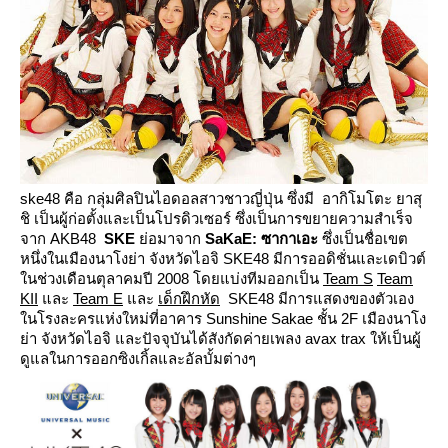
ske48
คือ กลุ่มศิลปินไอดอลสาวชาวญี่ปุ่น ซึ่งมี อากิโมโตะ ยาสุ
ชิ
เป็นผู้ก่อตั้งและเป็นโปรดิวเซอร์
ซึ่งเป็นการขยายความสำเร็จ
จาก
AKB48
SKE
่อมาจาก
SaKaE:
ซากาเอะ
ซึ่งเป็นชื่อเขต
หนึ่งในเมืองนาโงย่า จังหวัดไอจิ
SKE48
มีการออดิชั่นและเดบิวต์
นช่วงเดือนตุลาคมปี
2008
ดยแบ่งทีมออกเป็น
Team S
Team
KII
ละ
Team E
ละ
เด็กฝึกหัด
SKE48
มีการแสดงของตัวเอง
นโรงละครแห่งใหม่ที่อาคาร
Sunshine Sakae
ชั้น
2F
เมืองนาโง
่า จังหวัดไอจิ และปัจจุบันได้สังกัดค่ายเพลง
avax trax
ห้เป็นผู้
ดูแลในการออกซิงเกิ้ลและอัลบั้มต่างๆ