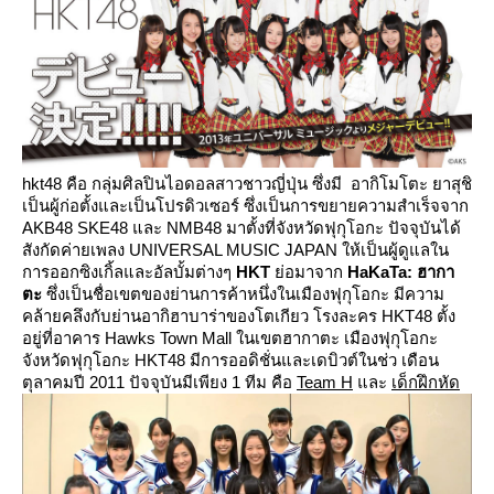
hkt48
คือ กลุ่มศิลปินไอดอลสาวชาวญี่ปุ่น ซึ่งมี อากิโมโตะ ยาสุชิ
เป็นผู้ก่อตั้งและเป็นโปรดิวเซอร์ ซึ่งเป็นการขยายความสำเร็จจาก
AKB48 SKE48
ละ
NMB48
มาตั้งที่จังหวัดฟุกุโอกะ ปัจจุบันได้
สังกัดค่ายเพลง
UNIVERSAL MUSIC JAPAN
ห้เป็นผู้ดูแลใน
การออกซิงเกิ้ลและอัลบั้มต่างๆ
HKT
่อมาจาก
HaKaTa:
ฮากา
ตะ
ซึ่งเป็นชื่อเขตของย่านการค้าหนึ่งในเมืองฟุกุโอกะ มีความ
คล้ายคลึงกับย่านอากิฮาบาร่าของโตเกียว โรงละคร
HKT48
ตั้ง
อยู่ที่อาคาร
Hawks Town Mall
นเขตฮากาตะ เมืองฟุกุโอกะ
จังหวัดฟุกุโอกะ
HKT48
มีการออดิชั่นและเดบิวต์ในช่ว เดือน
ตุลาคมปี
2011
ปัจจุบันมีเพียง
1
ทีม คือ
Team H
ละ
เด็กฝึกหัด