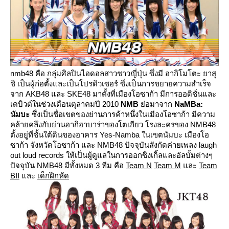
nmb48
คือ กลุ่มศิลปินไอดอลสาวชาวญี่ปุ่น ซึ่งมี อากิโมโตะ ยาสุ
ชิ
เป็นผู้ก่อตั้งและเป็นโปรดิวเซอร์ ซึ่งเป็นการขยายความสำเร็จ
จาก
AKB48
ละ
SKE48
มาตั้งที่เมืองโอซาก้า มีการออดิชั่นและ
เดบิวต์ในช่วงเดือนตุลาคมปี
2010
NMB
่อมาจาก
NaMBa:
นัมบะ
ซึ่งเป็นชื่อเขตของย่านการค้าหนึ่งในเมืองโอซาก้า มีความ
คล้ายคลึงกับย่านอากิฮาบาร่าของโตเกียว โรงละครของ
NMB48
ตั้งอยู่ที่ชั้นใต้ดินของอาคาร
Yes-Namba
นเขตนัมบะ เมืองโอ
ซาก้า จังหวัดโอซาก้า และ
NMB48
ปัจจุบันสังกัดค่ายเพลง
laugh
out loud records
ห้เป็นผู้ดูแลในการออกซิงเกิ้ลและอัลบั้มต่างๆ
ปัจจุบัน
NMB48
มีทั้งหมด
3
ทีม คือ
Team N
Team M
ละ
Team
BII
ละ
เด็กฝึกหัด