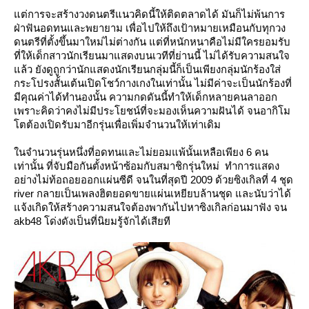
ต่การจะสร้างวงดนตรีแนวคิดนี้ให้ติดตลาดได้ มันก็ไม่พ้นการ
ฝ่าฟันอดทนและพยายาม เพื่อไปให้ถึงเป้าหมายเหมือนกับทุกวง
ดนตรีที่ตั้งขึ้นมาใหม่ไม่ต่างกัน แต่ที่หนักหนาคือไม่มีใครยอมรับ
ที่ให้เด็กสาวนักเรียนมาแสดงบนเวทีที่ย่านนี้ ไม่ได้รับความสนใจ
ล้ว ยังดูถูกว่านักแสดงนักเรียนกลุ่มนี้ก็เป็นเพียงกลุ่มนักร้องใส่
กระโปรงสั้นเต้นเปิดโชว์กางเกงในเท่านั้น ไม่มีค่าจะเป็นนักร้องที่
มีคุณค่าได้ทำนองนั้น ความกดดันนี้ทำให้เด็กหลายคนลาออก
เพราะคิดว่าคงไม่มีประโยชน์ที่จะมองเห็นความฝันได้ จนอากิโม
ตต้องเปิดรับมาอีกรุ่นเพื่อเพิ่มจำนวนให้เท่าเดิม
นจำนวนรุ่นหนึ่งที่อดทนและไม่ยอมแพ้นั้นเหลือเพียง 6 คน
เท่านั้น ที่จับมือกันตั้งหน้าซ้อมกับสมาชิกรุ่นใหม่ ทำการแสดง
อย่างไม่ท้อถอยออกแผ่นซีดี จนในที่สุดปี 2009 ด้วยซิงเกิลที่ 4 ชุด
river กลายเป็นเพลงฮิตยอดขายแผ่นเหยียบล้านชุด และนับว่าได้
จ้งเกิดให้สร้างความสนใจต้องพากันไปหาซิงเกิลก่อนมาฟัง จน
akb48 โด่งดังเป็นที่นิยมรู้จักได้เสียที