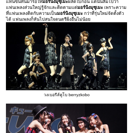
ทนขึ้นทันมารอให้
มอร์นิงมุซุเมะ
ผลัดใบก่อน แต่นั้นลืมไปว่า
ฟนเพลงส่วนใหญ่รู้จักและติดตามแต่
มอร์นิงมุซุเมะ
เพราะความ
ที่แฟนเพลงติดกับความเป็น
มอร์นิงมุซุเมะ
กว่าที่รุ่นใหม่จัดตั้งตัว
ได้ แฟนเพลงก็หันไปสนใจดนตรีฝั่งอื่นไม่น้อ
วงเบอรีส์คูโบ berryzkobo