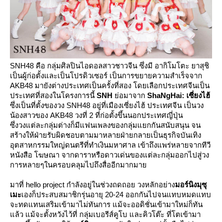
SNH48
คือ กลุ่มศิลปินไอดอลสาวชาวจีน ซึ่งมี อากิโมโตะ ยาสุชิ
เป็นผู้ก่อตั้งและเป็นโปรดิวเซอร์ เป็นการขยายความสำเร็จจาก
AKB48
มายังต่างประเทศเป็นครั้งที่สอง โดยเลือกประเทศจีนเป็น
ประเทศที่สองในโครงการนี้
SNH
่อมาจาก
ShaNgHai:
เซี่ยงไฮ้
ซึ่งเป็นที่ตั้งของวง
SNH48
อยู่ที่เมืองเซี่ยงไฮ้ ประเทศจีน เป็นวง
น้องสาวของ
AKB48
วงที่
2
ที่ก่อตั้งขึ้นนอกประเทศญี่ปุ่น
ซึ่งวงแต่ละกลุ่มต่างก็มีแฟนเพลงของกลุ่มแยกกันสนับสนุน จน
สร้างให้ฝ่ายรับผิดชอบตามมาหลายฝ่ายกลายเป็นธุรกิจบันเทิง
อุตสาหกรรมใหญ่ดนตรีที่ทำเงินมหาศาล เข้าถึงแพร่หลายจากทีวี
หนังสือ โฆษณา จากดาราหรือดาวเด่นของแต่ละกลุ่มออกไปสู่วง
การหลายๆในครอบคลุมไปถึงสื่ออีกมากมา
มาที่ hello project กำลังอยู่ในช่วงถดถอย วงหลักอย่าง
มอร์นิงมุซุ
เมะ
เองก็ประสบสมาชิกรุ่นอายุ 20-24 ออกกันไปจนแทบหมดแทบ
จะทดแทนเสริมเข้ามาไม่ทันการ แม้จะออดิชั่นเข้ามาใหม่ก็ทัน
ล้ว แม้จะตั้งหวังไว้ที่ กลุ่มเบอรีส์คูโบ และคิวโต๊ะ ที่โตเข้ามา