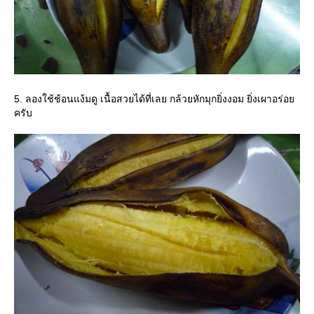
5. ลองใช้ช้อนแง้มดู เนื้อสวยได้ที่เลย กล้วยหักมุกยิ่งงอม ยิ่งเผาอร่อ
ครับ