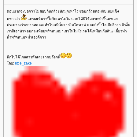
ตอนแรกจะบอกว่าไม่ชอบกินกล้วยหักมุกเท่าไร ชอบกล้วยหอมกับเนยแข็ง
มากกว่า
ต่พอเห็นว่าปิ้งกับเตาไมโครเวฟได้นี่ให้อยากทำขึ้นมาเล
ประมาณว่าอยากทดลองทำโน่นนี่นั่นจากไมโครเวฟ แถมยังปิ๊งไอเดียอีกว่า ถ้างั้น
เราก็เอาหัวหอมกระเทียมพริกหนุ่มมาเผาในไมโรเวฟได้เหมือนกันสินะ เดี๋ยวทำ
น้ำพริกหนุ่มหม่ำเองดีกว่า
นึกไปได้ไกลสารพัดเลยจากบล๊อกนี้
ดย:
little_zake