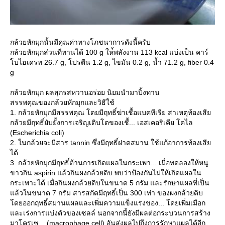
กล้วยหักมุกนั้นมีคุณค่าทางโภชนาการดังนี้ครับ
กล้วยหักมุกส่วนที่ทานได้ 100 g ให่้พลังงาน 113 kcal แบ่งเป็น คาร์
บไฮเดรท 26.7 g, โปรตีน 1.2 g, ไขมัน 0.2 g, น้ำ 71.2 g, fiber 0.4
g
กล้วยหักมุก ผลสุกรสหวานอร่อย นิยมนำมาปิ้งทาน
สรรพคุณของกล้วยหักมุกและวิธีใช้
1. กล้วยหักมุกมีสรรพคุณ โดยมีฤทธิ์ฆ่าเชื้อแบคทีเรีย สาเหตุท้องเสี
กล้วยมีฤทธิ์ยับยั้งการเจริญเติบโตของเชื้... เอสเคอริเคีย โคไล
(Escherichia coli)
2. ในกล้วยจะมีสาร tannin ซึ่งมีฤทธิ์ฝาดสมาน ใช้แก้อาการท้องเสี
ได้
3. กล้วยหักมุกมีฤทธิ์ต้านการเกิดแผลในกระเพา... เมื่อทดลองให้หนู
ขาวกิน aspirin แล้วกินผงกล้วยดิบ พบว่าป้องกันไม่ให้เกิดแผลใน
กระเพาะได้ เมื่อกินผงกล้วยดิบในขนาด 5 กรัม และรักษาแผลที่เป็น
ล้วในขนาด 7 กรัม สารสกัดมีฤทธิ์เป็น 300 เท่า ของผงกล้วยดิบ
ดยออกฤทธิ์สมานแผลและเพิ่มความแข็งแรงของ... โดยเพิ่มเมือก
ละเร่งการแบ่งตัวของเซลล์ นอกจากนี้ยังมีผลต่อกระบวนการสร้าง
มาโครเซ... (macrophage cell) อันส่งผลไปถึงการรักษาแผลได้อีก