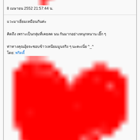
8 เมษายน 2552 21:57:44 น.
วะมาเยี่ยมเหมือนกันค่ะ
คิดถึง เพราะเป็นกลุ่มที่เคยลด นน กันมากอย่างหนุกหนาน เอิ๊ก ๆ
ท่าทางคุณอุ้ยจะชอบข้าวเหนียมมูนจริง ๆ นะคะเนี่ย ^_^
ดย:
พริตตี้