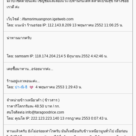
มีเว็บไซด์ด้วยนะค่ะ เชิญชมและลองแวะไปทานกันได้ที่ ตลาดเปรมสุข กลางซอ
เรวดี ค่ะ
เว็บไซด์ : //famsrimuangnon.igetweb.com
ดย: แนะนำ ร้านอร่อย IP: 112.143.8.209 13 พฤษภาคม 2552 11:06:25 น.
น่าทานมากครับ
ดย: samsam IP: 118.174.204.214 5 มิถุนายน 2552 4:42:46 น.
เคยซื้อมาทาน...อร่อยมากค่ะ...
ร้านอยู่แถวหอนะค่ะ...
ดย:
ปา-ณิ-ธิ
4 พฤษภาคม 2553 1:29:43 น.
จำหน่ายข้าวเหนียวดำ ( ข้าวสาร )
ราคากิโลกกรัมละ 48.50 บาท / กก.
สนใจติดต่อ info@taragoodrice.com
ดย: คุณโต IP: 222.123.223.140 13 กรกฎาคม 2553 0:07:43 น.
ทานแล้วครับ ยังไม่อร่อยเท่าไรครับ มันก็เหมือนกับข้าวเหนียวมูนทั่วไป เมื่อก่อน