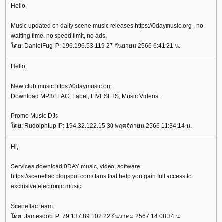
Hello,
Music updated on daily scene music releases https://0daymusic.org , no
waiting time, no speed limit, no ads.
ดย: DanielFug IP: 196.196.53.119 27 กันยายน 2566 6:41:21 น.
Hello,
New club music https://0daymusic.org
Download MP3/FLAC, Label, LIVESETS, Music Videos.
Promo Music DJs
ดย: Rudolphtup IP: 194.32.122.15 30 พฤศจิกายน 2566 11:34:14 น.
Hi,
Services download 0DAY music, video, software
https://sceneflac.blogspot.com/ fans that help you gain full access to
exclusive electronic music.
Sceneflac team.
ดย: Jamesdob IP: 79.137.89.102 22 ธันวาคม 2567 14:08:34 น.