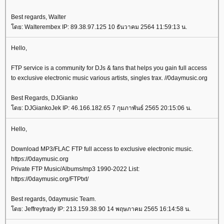
Best regards, Walter
ดย: Walterembex IP: 89.38.97.125 10 ธันวาคม 2564 11:59:13 น.
Hello,
FTP service is a community for DJs & fans that helps you gain full access
to exclusive electronic music various artists, singles trax. //0daymusic.org
Best Regards, DJGianko
ดย: DJGiankoJek IP: 46.166.182.65 7 กุมภาพันธ์ 2565 20:15:06 น.
Hello,
Download MP3/FLAC FTP full access to exclusive electronic music.
https://0daymusic.org
Private FTP Music/Albums/mp3 1990-2022 List:
https://0daymusic.org/FTPtxt/
Best regards, 0daymusic Team.
ดย: Jeffreytrady IP: 213.159.38.90 14 พฤษภาคม 2565 16:14:58 น.