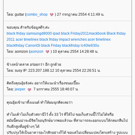
ดย: guitar (
combo_shop
) 27 กรกฎาคม 2554 4:11:49 น.
ขอบคุณ สำหรับข้อมูลดีๆ ค่ะ
black friday samsungd8000
ipad black Friday2011
mackbook Black friday
2011
acer timelinex black friday
impact wrenches
acer timelinex
blackfriday
Canont3i black Friday
blackfriday lc40le830u
ดย: aomzon (
aomzon
) 10 ตุลาคม 2554 14:28:48 น.
ข้างหน้าตลาด อร่อยกว่า อีก ถูกด้ว
ดย: susy IP: 223.207.188.12 10 ตุลาคม 2554 22:26:51 น.
คิดถึงคุณอุ้ยจังค่ะ อยากให้แนะนำเรื่องขนมเปี๊ยะ
ดย:
jeeper
7 มกราคม 2555 18:46:07 น.
คุณอุ้ยเข้ามาทิ้งเมนต์ ทำให้ผมฉุกคิดเลยว่า
ทำไมเค้าไม่เก็บตัวสถานีไว้ ตั้ง 33 ไร่ ที่ให้ไป ขอเก็บส่วนนี้ไว้ไม่ได้หรือ
สมัยนี้คนน่าจะมีจิตใจอนุรักษ์มากพอแล้วนะ ที่สามารถจะออกแบบให้กลมกลืนไป
กับตึกสูงที่อยู่ข้างๆ ได้
ปรับปรุงให้เป็นอาคารอะไรสักอย่างก็ได้ ขอแค่ไม่เปลี่ยนแปลงโครงสร้าง รูปแบบ