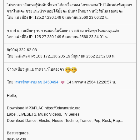
ไม่ทราบว่าในกระทู้พันทิปที่หจก.ได้ลงเรื่องของ 'เกาฉางกง' ไป ได้แหล่งข้อมูลมา
จากไหนคะ ช่วยแนะนำหน่อยได้มั้ยคะ มันหาย๊ากยาก หนังสือไม่เจอเลยค่ะ
ดย: เฟยมี่อิง IP: 125.27.230.149 6 เมษายน 2560 23:06:22 น.
จากคำถามเมื่อครู่ รบกวนตอบในนี้นะคะ จะเข้ามาเช็คทุกวันขอบคุณค่ะ
ดย: เฟยมี่อิง IP: 125.27.230.149 6 เมษายน 2560 23:34:01 น.
8(904) 332-62-08 .
ดย: ะะฝัะพะฝ IP: 163.172.136.205 19 มิถุนายน 2562 21:52:08 น.
ข้าวเหนียวมูนแม่สาคร น่าไปลองค่า
ดย:
สมาชิกหมายเลข 3450494
14 มกราคม 2564 12:26:57 น.
Hello,
Download MP3/FLAC https://0daymusic.org
Label, LIVESETS, Music Videos, TV Series.
Download Dance, Electro, House, Techno, Trance, Pop, Rock, Rap...
Best regards,
0day MP3s