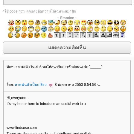
*ใช้ code html ตกแต่งข้อความได้เฉพาะสมาชิก
+
Emotion
+
ทักทายยามเช้าวันเสาร์ ขอให้สนุกกับการพักผ่อนนะค่ะ ^_____^
ดย:
หาแฟนตัวเป็นเกลียว
8 พฤษภาคม 2553 8:54:56 น.
Hi,everyone.
It's my honor here to introduce an useful web to u
www.findsoso.com
There are thousands of brand handbags and wallets.