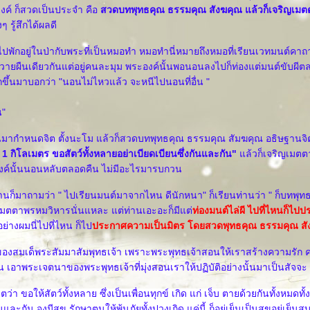
ดงค์ ก็สวดเป็นประจำ คือ
สวดบทพุทธคุณ ธรรมคุณ สังฆคุณ แล้วก็เจริญเม
 รู้สึกได้ผลดี
ไปพักอยู่ในป่ากับพระที่เป็นหมอทำ หมอทำนี่หมายถึงหมอที่เรียนเวทมนต์คาถ
หวายผืนเดียวกันแต่อยู่คนละมุม พระองค์นั้นพอนอนลงไปก็ท่องแต่มนต์ขับผี
กขึ้นมาบอกว่า "นอนไม่ไหวแล้ว จะหนีไปนอนที่อื่น "
น"
ึ้นมากำหนดจิต ตั้งนะโม แล้วก็สวดบทพุทธคุณ ธรรมคุณ สัมฆคุณ อธิษฐานจ
กิโลเมตร ขอสัตว์ทั้งหลายอย่าเบียดเบียนซึ่งกันและกัน"
ล้วก็เจริญเมตต
ค์นั้นนอนหลับตลอดคืน ไม่มีอะไรมารบกวน
่านก็มาถามว่า " ไปเรียนมนต์มาจากไหน ดีนักหนา" ก็เรียนท่านว่า " ก็บทพุ
เมตตาพรหมวิหารนั่นแหละ แต่ท่านเอะอะก็มีแต่
ท่องมนต์ไล่ผี ไปที่ไหนก็ไ
ี้อย่างผมนี่ไปที่ไหน ก็ไป
ประกาศความเป็นมิตร โดยสวดพุทธคุณ ธรรมคุณ สั
องสมเด็พระสัมมาสัมพุทธเจ้า เพราะพระพุทธเจ้าสอนให้เราสร้างความรัก
น เอาพระเจตนาของพระพุทธเจ้าที่มุ่งสอนเราให้ปฏิบัติอย่างนั้นมาเป็นสัจจะ
่า ขอให้สัตว์ทั้งหลาย ซึ่งเป็นเพื่อนทุกข์ เกิด แก่ เจ็บ ตายด้วยกันทั้งหมดทั้งส
ันและกัน จงมีสุข รักษาตนให้พ้นภัยทั้งปวงเถิด แค่นี้ ก็อยู่เย็นเป็นสุขอยู่เย็น