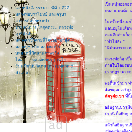
เป็นหนุ่มออกธุ
จกหนังสือธรรมะ+ ซีดี + ดีวีดี
บทสวดมนต์ต่างๆ
หลวงพ่อปราโมทย์ และครูบา
อาจารย์สายพระป่า
นครั้งหนึ่งเคย
อารมณ์ฌานโลกุตตระ...หลวงพ่อ
นอนอยู่ในเสื่อ
ฤาษีลิงดำ
ตอนดึกท่านก็ลุ
หลวงตาบัวตายนี้ใครอย่ามายุ่งนะ
" ทำไมล่ะ "
หลวงปู่ชา กับ หลวงตาบัว
" ผีมันมารบกว
บทสวดนี่มีพลานุภาพจริง
หลวงพ่อก็ลุกข
ไหม........หลวงพ่อพุธ ฐานิ
ภายในโดยรอบ 1 
ธัมมจักกัปปวัตตนสูตร (บทสวด &
ปรากฎว่าพระอง
คำแปล)
ความทุกข์ที่สุดมาถึง สิ่งที่ควรระลึก
พอตื่นเช้ามา ท
ถึงมีสองสามสามอย่าง คือ
สัมฆคุณ เจริญ
สงบจิตด้วยการนั่งสมาธิ (หลวงพ่อ
ศัตรูต่อเขา
ที่น
ชา สุภัทโท) --->>> ธรรมะโดนใจ
วิธีฝึกเจริญสติแบบง่าย ๆ
อธิษฐานบารมีข
เพียรละพยศร้ายในสันดาน
ปรานี ก็อธิษฐา
ของฝากจากสวนโพธิ์
ad
ปิ๊ง ! ธรรมะ ปัญญา.....ที่ได้จากการ
ล้วก็อธิษฐานจิตว
ปฏิบัติธรรม
เบียดเบียนซึ่งก