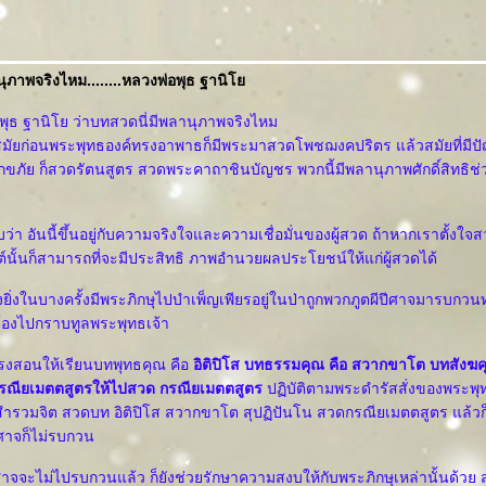
นุภาพจริงไหม........หลวงพ่อพุธ ฐานิ
อพุธ ฐานิโย ว่าบทสวดนี่มีพลานุภาพจริงไหม
 สมัยก่อนพระพุทธองค์ทรงอาพาธก็มีพระมาสวดโพชฌงคปริตร แล้วสมัยที่มีป
ขภัย ก็สวดรัตนสูตร สวดพระคาถาชินบัญชร พวกนี้มีพลานุภาพศักดิ์สิทธิช่ว
ว่า อันนี้ขึ้นอยู่กับความจริงใจและความเชื่อมั่นของผู้สวด ถ้าหากเราตั้งใ
์นั้นก็สามารถที่จะมีประสิทธิ ภาพอำนวยผลประโยชน์ให้แก่ผู้สวดได้
ิ่งในบางครั้งมีพระภิกษุไปบำเพ็ญเพียรอยู่ในป่าถูกพวกภูตผีปีศาจมารบกวน
ต้องไปกราบทูลพระพุทธเจ้า
ทรงสอนให้เรียนบทพุทธคุณ คือ
อิติปิโส บทธรรมคุณ คือ สวากขาโต บทสังฆคุณ
รณียเมตตสูตรให้ไปสวด กรณียเมตตสูตร
ปฏิบัติตามพระดำรัสสั่งของพระพุท
ืนสำรวมจิต สวดบท อิติปิโส สวากขาโต สุปฏิปันโน สวดกรณียเมตตสูตร แล้วก็
ีศาจก็ไม่รบกวน
าจจะไม่ไปรบกวนแล้ว ก็ยังช่วยรักษาความสงบให้กับพระภิกษุเหล่านั้นด้วย 