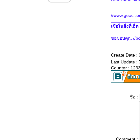
พุทธชัยมงคลคาถา... พร้อมคำแปล
วิธีพับดอกบัวถวายพระ 15 แบบ
//www.geociti
ชีวิตและกรรม
___________
สำนึกถึงวันเกิด
เซือในสิ่งที่เฮ็ด 
วาสนา...ที่ทำให้เราได้มาเจอกันใน
ขอขอบคุณ //bo
ชาตินี้
อ่านแล้วน้ำตาจะไหล.....หลวงปู่
ถนอม ฐิติธัมโมผู้ผจญวิบากขันติ
Create Date :
บารมี
Last Update :
พระพุทธคุณ พระธรรมคุณ พระ
Counter : 123
สงฆคุณ ( แปล )
ประตูสองบาน......ของประภัสสร
เสวิกุล และท่าน ว.วชิรเมธี
The Chant of Metta Text บทเพลง
ชื่อ :
ผ่เมตตา..ภาษาอังฤษ (ไพเราะ
มาก)
บทเพลงแผ่เมตตา... ไทย (ไพเราะ
มาก)
ทำบุญโรงพยาบาลสงฆ์ ถวายเพล
เพื่อภิกษุอาพาท
Comment :