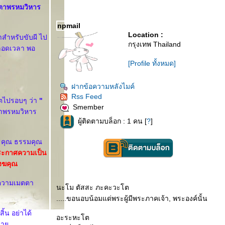
ตตาพรหมวิหาร
npmail
Location :
าสำหรับขับผี ไป
กรุงเทพ Thailand
ตลอดเวลา พอ
[Profile ทั้งหมด]
ฝากข้อความหลังไมค์
Rss Feed
ิตไปรอบๆ ว่า
"
Smember
าพรหมวิหาร
ผู้ติดตามบล็อก : 1 คน [
?
]
ทธคุณ ธรรมคุณ
ปประกาศความเป็น
งฆคุณ
 ความเมตตา
นะโม ตัสสะ ภะคะวะโต
.....ขอนอบน้อมแด่พระผู้มีพระภาคเจ้า, พระองค์นั้น
ิ้น อย่าได้
อะระหะโต
สบา