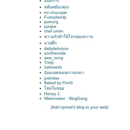
นมสิการ
หลั่มหมั่นเหม่ง
mr-chocopie
Funnyfamily
pumorg
jumjee
chef umim
ความรักทำให้โลกอ่อนหวาน
นายตึก
dailydelicious
anotherside
wee_nong
Tristy
satineesh
อ้อมกอดของความเหงา
justrelax
Baked by PonG
สดในซอ
Honey J.
Webmaster - BlogGang
[Add npmail's blog to your web]