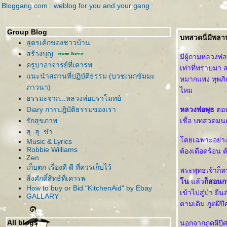
Bloggang.com : weblog for you and your gang
Group Blog
บทสวดนี่มีพลา
สูตรเค้กของชาวบ้าน
สร้างบุญ
มีผู้ถามหลวงพ่
ครูบาอาจารย์ที่เคารพ
เท่าที่ทราบมา
นะนำสถานที่ปฏิบัติธรรม (บวชเนกขัมมะ
หมากแพง ทุพภิก
ภาวนา)
ไหม
ธรรมะจาก...หลวงพ่อปราโมทย์
Diary การปฎิบัติธรรมของเรา
หลวงพ่อพุธ
ตอบ
รักสุขภาพ
เชื่อ บทสวดมนต
ฮุ..ฮุ..ขำ
ดยเฉพาะอย่างย
Music & Lyrics
Robbie Williams
ต้องเดือดร้อน 
Zen
เก็บตก เรื่องดี ดี ที่ควรเก็บไว้
พระพุทธเจ้าก็
สิ่งศักดิ์สิทธ์ที่เคารพ
น
ล้ว
ก็สอนก
How to buy or Bid "KitchenAid" by Ebay
เข้าไปสู่ป่า ย
GALLARY
ตามเดิม ภูตผีป
All blogs
นอกจากภูตผีปีศ