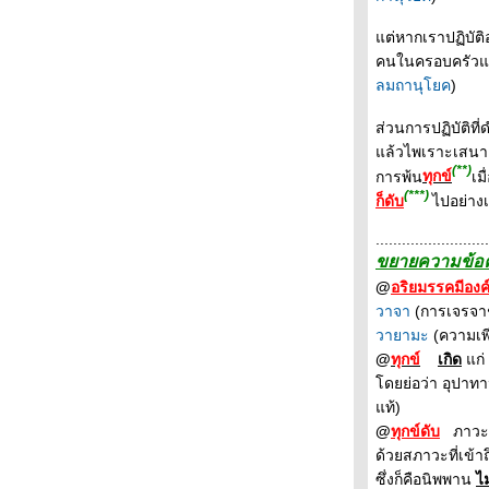
ต่หากเราปฏิบัติอ
คนในครอบครัวและ
ลมถานุโยค
)
ส่วนการปฏิบัติที
ล้วไพเราะเสนาะโส
(**)
การพ้น
ทุกข์
เม
(***)
ก็ดับ
ไปอย่าง
..........................
ขยายความข้อคว
@
อริยมรรคมีองค
วาจา
(การเจรจา
วายามะ
(ความเพ
@
ทุกข์
เกิด
ก่ 
ดยย่อว่า อุปาทานข
ท้)
@
ทุกข์ดับ
ภาวะที่
ด้วยสภาวะที่เข้า
ซึ่งก็คือนิพพาน
ไม