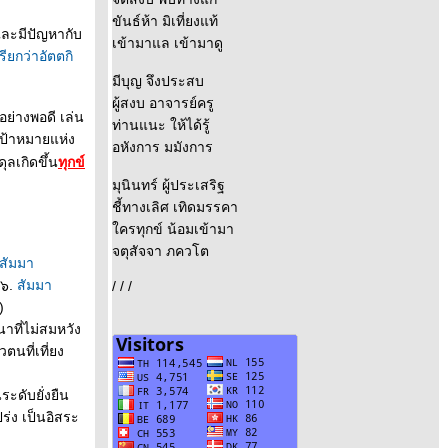
ขันธ์ห้า มิเที่ยงแท้
และมีปัญหากับ
เข้ามาแล เข้ามาดู
รียกว่าอัตตกิ
มีบุญ จึงประสบ
ผู้สงบ อาจารย์ครู
ย่างพอดี เล่น
ท่านแนะ ให้ได้รู้
เป้าหมายแห่ง
อหังการ มมังการ
ุลเกิดขึ้น
ทุกข์
มุนินทร์ ผู้ประเสริฐ
ชี้ทางเลิศ เทิดมรรคา
ครทุกข์ น้อมเข้ามา
จตุสัจจา ภควโต
สัมมา
 ๖.
สัมมา
/ / /
)
าที่ไม่สมหวัง
ตนที่เที่ยง
ระดับยั่งยืน
ร่ง เป็นอิสระ