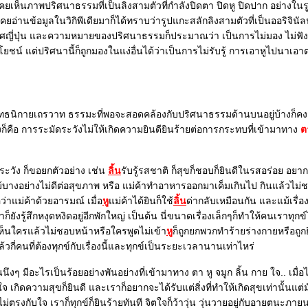
ห็นภาพปริศนาธรรมที่เป็นลิงสามตัวที่กำลังปิดตา ปิดหู ปิดปาก อย่างในรูปน
คยอ่านข้อมูลในวิกิพีเดียมาก็ได้ทราบว่ารูปแกะสลักลิงสามตัวที่เป็นออริจินัล
ญี่ปุ่น และความหมายของปริศนาธรรมก็ประมาณว่า เป็นการไม่มอง ไม่ฟัง ไม่
ระโยชน์ แต่ปริศนานี้ก็ถูกมองในแง่อื่นได้ว่าเป็นการไม่รับรู้ การเอาหูไปนาเอ
ธนิกายเถรวาท ธรรมะที่พอจะสอดคล้องกับปริศนาธรรมด้านบนอยู่บ้างก็คง
่งก็คือ การระมัดระวังไม่ให้เกิดความยินดียินร้ายต่อการกระทบที่เข้ามาทาง
ตา
วัง ก็ขอยกตัวอย่าง เช่น
ลิ้น
รับรู้รสชาติ ก็สุขก็ชอบก็ยินดีในรสอร่อย อยาก
งอย่างไม่ดีต่อสุขภาพ หรือ แม่ค้าทำอาหารออกมาเค็มเกินไป กินแล้วไม่ช
อว่าแม่ค้าด้วยอารมณ์ เมื่อ
หู
ม่ค้าได้ยินก็ใช้
ลิ้น
ด่ากลับเหมือนกัน และแม้เรื่
าก็ยังรู้สึกหงุดหงิดอยู่อีกพักใหญ่ เป็นต้น นี่ขนาดเรื่องเล็กๆก็ทำให้คนเราทุกข์ไ
ห็นใครแล้วไม่ชอบหน้าหรือใครพูดไม่เข้า
หู
ก็ถูกยกพวกทำร้ายร่างกายหรือถูกยิง
ล้วกี่คนที่ต้องทุกข์กับเรื่องนี้และทุกข์เป็นระยะเวลานานเท่าไหร่
นึงๆ มีอะไรเป็นร้อยอย่างพันอย่างที่เข้ามาทาง ตา หู จมูก ลิ้น กาย ใจ.. เมื่อได้
จ เกิดความสุขก็ยินดี และเราก็อยากจะได้รับแต่สิ่งที่ทำให้เกิดสุขเท่านั้นแต่
่ไม่ตรงกับใจ เราก็ทุกข์ก็ยินร้ายทันที จิตใจก็ว้าวุ่น วุ่นวายอยู่กับอายตนะภ