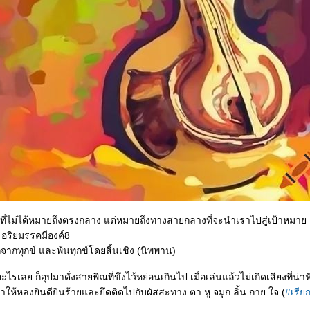
ที่ไม่ได้หมายถึงตรงกลาง แต่หมายถึงทางสายกลางที่จะนำเราไปสู่เป้าหมา
อริยมรรคมีองค์8
จากทุกข์ และพ้นทุกข์โดยสิ้นเชิง (นิพพาน)
ะไรเลย ก็อุปมาดั่งสายพิณที่ขึงไว้หย่อนเกินไป เมื่อเล่นแล้วไม่เกิดเสียงที่น่าฟ
ำให้หลงยินดียินร้ายและยึดติดไปกับผัสสะทาง ตา หู จมูก ลิ้น กาย ใจ (
#เรีย