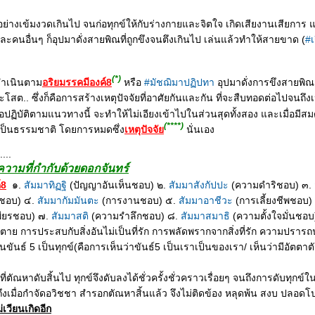
ย่างเข้มงวดเกินไป จนก่อทุกข์ให้กับร่างกายและจิตใจ เกิดเสียงานเสียการ 
คนอื่นๆ ก็อุปมาดั่งสายพิณที่ถูกขึงจนตึงเกินไป เล่นแล้วทำให้สายขาด (
#เ
(*)
่ดำเนินตาม
อริยมรรคมีองค์8
หรือ
#มัชฌิมาปฏิปทา
อุปมาดั่งการขึงสายพิณอ
ต.. ซึ่งก็คือการสร้างเหตุปัจจัยที่อาศัยกันและกัน ที่จะสืบทอดต่อไปจนถึง
ื่อปฏิบัติตามแนวทางนี้ จะทำให้ไม่เอียงเข้าไปในส่วนสุดทั้งสอง และเมื่อมีสมด
(****)
เป็นธรรมชาติ โดยการ
หมดซึ่ง
เหตุปัจจั
นั่นเอง
....
ามที่กำกับด้วยดอกจันทร์
์8
๑.
สัมมาทิฏฐิ
(ปัญญาอันเห็นชอบ) ๒.
สัมมาสังกัปปะ
(ความดำริชอบ) ๓.
ชอบ) ๔.
สัมมากัมมันตะ
(การงานชอบ) ๕.
สัมมาอาชีวะ
(การเลี้ยงชีพชอบ)
ียรชอบ) ๗.
สัมมาสติ
(ความรำลึกชอบ) ๘.
สัมมาสมาธิ
(ความตั้งใจมั่นชอบ
ตาย การประสบกับสิ่งอันไม่เป็นที่รัก การพลัดพรากจากสิ่งที่รัก ความปรารถน
ันธ์ 5 เป็นทุกข์(คือการเห็นว่าขันธ์5 เป็นเราเป็นของเรา/ เห็นว่ามีอัตตาตัว
ตัณหาดับสิ้นไป ทุกข์จึงดับลงได้ชั่วครั้งชั่วคราวเรื่อยๆ จนถึงการดับทุกข์ใน
ถึงเมื่อกำจัดอวิชชา สำรอกตัณหาสิ้นแล้ว จึงไม่ติดข้อง หลุดพ้น สงบ ปลอดโป
่เวียนเกิดอีก