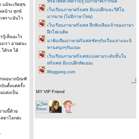
หรือโพสต์ให้ความรู้ในภาษาที่เราถนัด
ด แม้จะเกิดสุข
เว็บเรียนภาษาฝรั่งเศส มีแบบฝึกและวีดีโอ
หลบ้าง ทุกข์
มากมาย (ไม่มีภาษาไทย)
ลสเพราะมันไว
เว็บเรียนภาษาฝรั่งเศส ฝึกฟังเสียงเจ้าของภาษา
ฝึกโฟเนติค
รู้เห็นอะไร
มาฟังเสียงภาษาฝรั่งเศสชัดๆกับเรื่องเล่าและนิ
่ของเรา อายตนะ
ทานสนุกๆกันเถอะ
น ได้รส ได้
เว็บเรียนภาษาฝรั่งเศสแบ่งตามระดับชั้นใน
ฝรั่งเศส มีแบบฝึกหัดเยอะ
Bloggang.com
ปรด
อนาถบิณฑิ
นตั้งแต่ครั้ง
MY VIP Friend
ิมแต่งเป็น
วามนี้ด้ว
าศาสดาโลกค่ะ