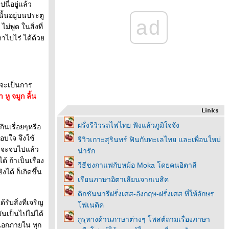
ี้อยู่แล้ว
นั้นอยู่บนประตู
ad
พูด ในสิ่งที่
าตาไปไร่ ได้ด้ว
จะเป็นการ
 หู จมูก ลิ้น
ฝรั่งรีวิวรถไฟไทย ฟังแล้วภูมิใจจัง
กินเรื่อยๆหรือ
อบใจ จึงใช้
รีวิวเกาะสุรินทร์ ฟินกับทะเลไทย และเพื่อนใหม่
องจะจบไปแล้ว
น่ารัก
ด้ ถ้าเป็นเรื่อง
วีธีชงกาแฟกับหม้อ Moka โดยคนอิตาลี
ได้ ก็เกิดขึ้น
เรียนภาษาอิตาเลียนจากเบสิค
ดิกชันนารีฝรั่งเศส-อังกฤษ-ฝรั่งเศส ที่ให้อักษร
รับสิ่งที่เจริญ
ฟเนติค
มันเป็นไปไม่ได้
กูรุทางด้านภาษาต่างๆ โพสต์ถามเรื่องภาษา
ายนอกภายใน ทุก