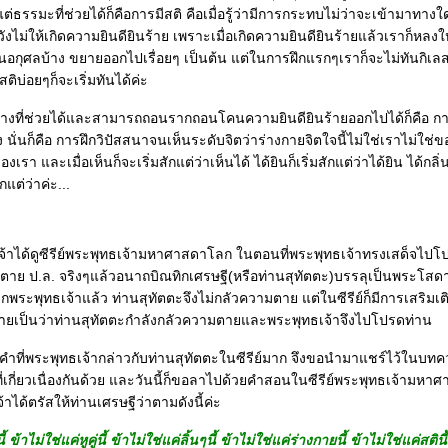
 แต่ธรรมะที่ช่วยได้ก็คือการมีสติ คือเมื่อรู้ว่ามีการกระทบไม่ว่าจะเข้ามาทางใ
วังไม่ให้เกิดความยินดียินร้าย เพราะเมื่อเกิดความยินดียินร้ายแล้วเราก็หลงใ
เป็นอกุศลบ้าง ขยายออกไปเรื่อยๆ เป็นต้น แต่ในการฝึกแรกๆเราก็จะไม่ทันกิเ
สติบ่อยๆก็จะเริ่มทันได้ค่ะ
ที่ช่วยได้และสามารถถอนรากถอนโคนความยินดียินร้ายออกไปได้ก็คือ การ
นั่นก็คือ การฝึกวิปัสสนาจนเห็นระดับจิตว่าร่างกายจิตใจนี้ไม่ใช่เราไม่ใช
องเรา และเมื่อเห็นก็จะเริ่มสักแต่ว่าเห็นได้ ได้ยินก็เริ่มสักแต่ว่าได้ยิน ได้กลิ่
สักแต่ว่าค่ะ...
เจ้าได้ดูซีรีย์พระพุทธเจ้ามหาศาสดาโลก ในตอนที่พระพุทธเจ้าทรงเสด็จไปโ
ะตาย ป.ล. จริงๆแล้วอนาถบิณทิกเศรษฐี(หรือท่านสุทัตตะ)บรรลุเป็นพระโสดาบั
ากพระพุทธเจ้าแล้ว ท่านสุทัตตะจึงไม่กลัวความตาย แต่ในซีรีย์ก็มีการเสริมเต
ายเป็นว่าท่านสุทัตตะกำลังกลัวความตายและพระพุทธเจ้าจึงไปโปรดท่าน
คำที่พระพุทธเจ้ากล่าวกับท่านสุทัตตะในซีรีย์มาก จึงขอนำมาแชร์ไว้ในบทค
งที่เกี่ยวเนื่องกันด้วย และวันนี้ก็ขอลาไปด้วยคำสอนในซีรีย์พระพุทธเจ้ามห
้าได้ตรัสให้ท่านเศรษฐีว่าตามดังนี้ค่ะ
้ ข้าไม่ใช่แค่หูคู่นี้ ข้าไม่ใช่แค่ลิ้นๆนี้ ข้าไม่ใช่แค่ร่างกายนี้ ข้าไม่ใช่แค่สตินี้