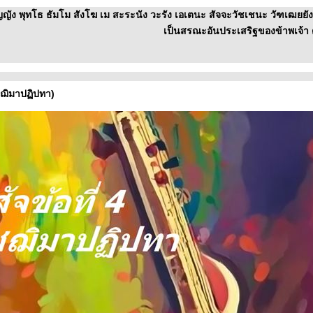
ัญญัง พุทโธ ธัมโม สังโฆ เม สะระนัง วะรัง เอเตนะ สัจจะวัชเชนะ วัฑเฒยยั
เป็นสรณะอันประเสริฐของข้าพเจ้า 
ัชฌิมาปฏิปทา)