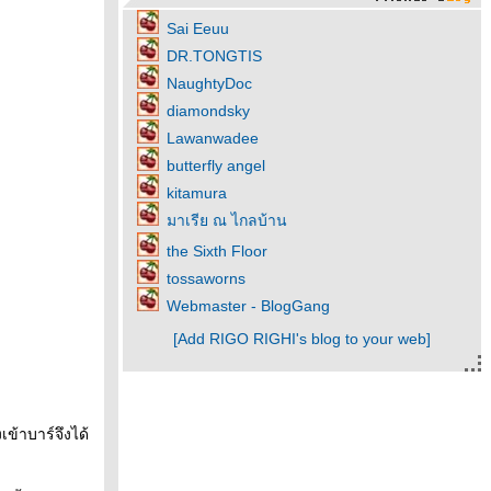
Sai Eeuu
DR.TONGTIS
NaughtyDoc
diamondsky
Lawanwadee
butterfly angel
kitamura
มาเรีย ณ ไกลบ้าน
the Sixth Floor
tossaworns
Webmaster - BlogGang
[Add RIGO RIGHI's blog to your web]
เข้าบาร์จึงได้