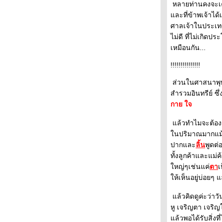
หลายท่านคงจะเคยเ
ละที่ข้าพเจ้าได้เ
ศาลเจ้าในประเทศ
ไม่ดี ที่ไม่เกิดป
เหมือนกัน...
!!!!!!!!!!!!!!!
ส่วนในศาสนาพุท
สำรวมอินทรีย์ ซึ
กาย ใจ
ล้วทำไมจะต้องระ
นปริมาณมากแม้บา
ปากและ
ลิ้น
พูดต่
ทั้งลูกค้าและแม่ค้
หญ่ๆเช่นแค่
ตา
เ
ห้เห็นอยู่บ่อยๆ แ
ล้วคิดดูค่ะว่าวัน
หู เจริญตา เจริญใ
ล้วพอได้รับสิ่งที