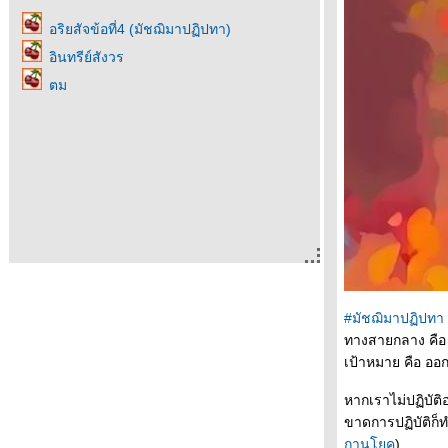
อริยสัจข้อที่4 (มัชฌิมาปฏิปทา)
อินทรีย์สังวร
ตม
#มัชฌิมาปฏิปทา
ทางสายกลาง คือ 
เป้าหมาย คือ ออก
หากเราไม่ปฏิบัติอ
ขาดการปฏิบัติก็ท
กานุโยค
)