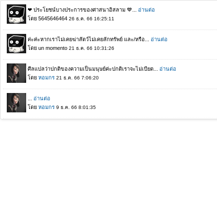
❤ ประโยชน์บางประการของศาสนาอิสลาม 💙...
อ่านต่อ
โดย 5645646464
26 ธ.ค. 66 16:25:11
ค่ะค่ะหากเราไม่เคยฆ่าสัตว์ไม่เคยลักทรัพย์ และ/หรือ...
อ่านต่อ
โดย un momento
21 ธ.ค. 66 10:31:26
ศีลแปลว่าปกติของความเป็นมนุษย์ค่ะปกติเราจะไม่เบียด...
อ่านต่อ
โดย
หอมกร
21 ธ.ค. 66 7:06:20
...
อ่านต่อ
โดย
หอมกร
9 ธ.ค. 66 8:01:35
สวัสดียามบ่ายครับ...
อ่านต่อ
โดย
**mp5**
14 ก.พ. 66 16:11:20
ขอบคุณที่แวะไปส่งความระลึกถึงกันจ้า...
อ่านต่อ
โดย
หอมกร
6 ก.พ. 66 17:51:08
สวัสดียามเช้าครับ...
อ่านต่อ
โดย
**mp5**
23 ม.ค. 66 10:07:21
ขอบคุณค่ะ แวะมาอ่านให้มันสะกิดใจรอ บล็อกใหม่อยู่นะ...
อ่านต่อ