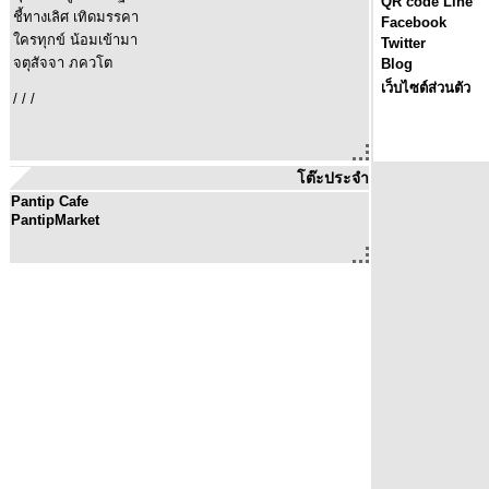
QR code Line
ชี้ทางเลิศ เทิดมรรคา
Facebook
ใครทุกข์ น้อมเข้ามา
Twitter
จตุสัจจา ภควโต
Blog
เว็บไซต์ส่วนตัว
/ / /
โต๊ะประจำ
Pantip Cafe
PantipMarket