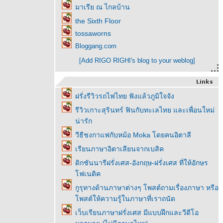
มาเรีย ณ ไกลบ้าน
the Sixth Floor
tossaworns
Bloggang.com
[Add RIGO RIGHI's blog to your weblog]
ฝรั่งรีวิวรถไฟไทย ฟังแล้วภูมิใจจัง
รีวิวเกาะสุรินทร์ ฟินกับทะเลไทย และเพื่อนใหม่
น่ารัก
วีธีชงกาแฟกับหม้อ Moka โดยคนอิตาลี
เรียนภาษาอิตาเลียนจากเบสิค
ดิกชันนารีฝรั่งเศส-อังกฤษ-ฝรั่งเศส ที่ให้อักษร
โฟเนติค
กูรุทางด้านภาษาต่างๆ โพสต์ถามเรื่องภาษา หรือ
โพสต์ให้ความรู้ในภาษาที่เราถนัด
เว็บเรียนภาษาฝรั่งเศส มีแบบฝึกและวีดีโอ