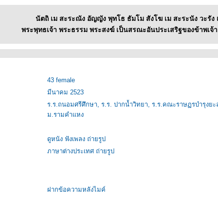
นัตถิ เม สะระณัง อัญญัง พุทโธ ธัมโม สังโฆ เม สะระนัง วะรัง
พระพุทธเจ้า พระธรรม พระสงฆ์ เป็นสรณะอันประเสริฐของข้าพเจ้า
43 female
มีนาคม 2523
ร.ร.ถนอมศรีศึกษา, ร.ร. ปากน้ำวิทยา, ร.ร.คณะราษฏรบำรุงยะลา 
ม.รามคำแหง
ดูหนัง ฟังเพลง ถ่ายรูป
ภาษาต่างประเทศ ถ่ายรูป
ฝากข้อความหลังไมค์