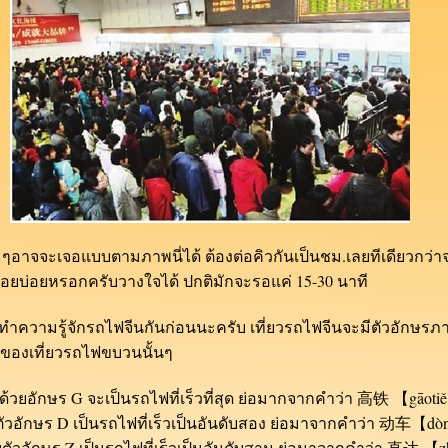
จอแบบตามภาพนี่ได้ ต้องต่อคิวกันเป็นชม.เลยทีเดียวกว่าจะซื้
่อยบ่อยหรอกครับวางใจได้ ปกติมักจะรอแค่ 15-30 นาที
รู้จักรถไฟจีนกันก่อนนะครับ เที่ยวรถไฟจีนจะมีตัวอักษรภ
วของเที่ยวรถไฟขบวนนั้นๆ
้นด้วยอักษร G จะเป็นรถไฟที่เร็วที่สุด ย่อมากจากคำว่า 高铁 【gāot
ยตัวอักษร D เป็นรถไฟที่เร็วเป็นอันดับสอง ย่อมาจากคำว่า 动车【d
วยตัวอักษร Z เป็นรถไฟที่เร็วเป็นอันดับสาม ย่อมาจากคำว่า 直达 【