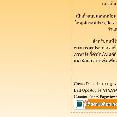
ของกินในกวางเจา 1 (食在广
บ่งเป็น
州)
Blog แรก กับการเริ่มต้นสอน
เป็นตั๋วแบบนอนเหมือน
ภาษาจีน (教汉语之旅)
หญ่มักจะมีประตูปิด คง
ว่าแ
สำหรับคนที่ไม่สูบบุ
ทางการจะประกาศว่าห้ามส
ภาษาจีนก็ด่ามันไป แต่ถ้
นะนำต่อว่าจะเช็คเที่ย
Create Date : 14 กรกฎา
Last Update : 14 กรกฎา
Counter : 7008 Pageviews