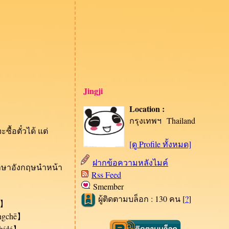
Jingji
Location :
กรุงเทพฯ Thailand
อตั๋วได้ แต่
[ดู Profile ทั้งหมด]
ฝากข้อความหลังไมค์
าษาอังกฤษนำหน้า
Rss Feed
Smember
ผู้ติดตามบล็อก : 130 คน [
?
]
iě】
òngchē】
zhídá】