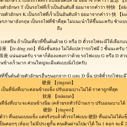
้วยตัวอักษร T เป็นรถไฟที่เร็วเป็นอันดับสี่ ย่อมาจากคำว่า 特快 【
tè
ด้วยตัวอักษร K เป็นรถไฟที่เร็วเป็นอันดับห้า ย่อมาจากคำว่า 快 【
ku
ักษรภาษาอังกฤษ เป็นรถไฟที่ช้าที่สุด ไม่แนะนำให้ขึ้นนะครับ ช้าแ
ถึง
ถ้าเป็นเที่ยวที่ขึ้นต้นด้วย G หรือ D ตั๋วรถไฟจะมีให้เลือ
 二等座 【
èr děng zuò
】ที่นั่งชั้นสอง ไม่ได้แปลว่ารถไฟมี 2 ชั้นนะครั
 二等座 แน่นอนครับ ราคาก็ต้องแพงกว่าด้วย รถไฟแบบ G หรือ D ส่ว
ข้างเร็วมาก ส่วนใหญ่จะมีแต่แบบนั่งไปครับ
นต้นด้วยตัวอักษรอื่นๆนอกจาก G และ D นั้น ปกติตั๋วรถไฟจะมี
硬座 【
yìngzuò
】
เป็นที่นั่งที่เบาะค่อนข้างแข็ง ปรับเอนเบาะไม่ได้ ราคาถูกที่สุด
软座 【
ruǎnzuò
】
นที่นั่งที่เบาะจะค่อนข้างนิ่ม (คล้ายรถทัวร์บ้านเรา) ปรับเอนเบาะได้
硬卧 【
yìngwò
】
ว่า ที่นอนแบบแข็ง แต่จริงๆแล้วตั๋วรถไฟแบบ 硬卧 ที่นอนไม่ได้แข
เป็นคอกๆ (ห้อง) ไม่มีประตูกั้น คนเดินผ่านไปมาได้ ใน 1 คอก จะม