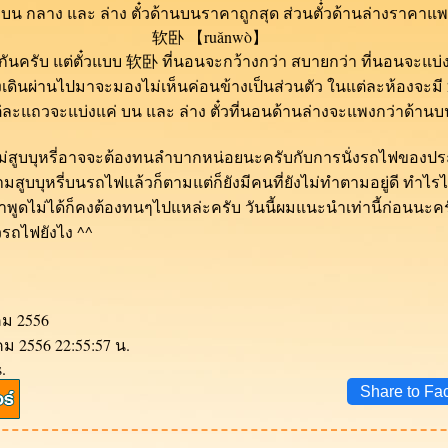
 บน กลาง และ ล่าง ตั๋วด้านบนราคาถูกสุด ส่วนตั๋๋วด้านล่างราคาแพ
软卧 【
ruǎnwò
】
กันครับ แต่ตั๋วแบบ 软卧 ที่นอนจะกว้างกว่า สบายกว่า ที่นอนจะแบ่
เดินผ่านไปมาจะมองไม่เห็นค่อนข้างเป็นส่วนตัว ในแต่ละห้องจะมี 
ต่ละแถวจะแบ่งแค่ บน และ ล่าง ตั๋วที่นอนด้านล่างจะแพงกว่าด้านบ
หรี่อาจจะต้องทนลำบากหน่อยนะครับกับการนั่งรถไฟของประเท
ูบบุหรี่บนรถไฟแล้วก็ตามแต่ก็ยังมีคนที่ยังไม่ทำตามอยู่ดี ทำไรไม่
าพูดไม่ได้ก็คงต้องทนๆไปแหล่ะครับ วันนี้ผมแนะนำเท่านี้ก่อนนะครั
วรถไฟยังไง ^^
คม 2556
คม 2556 22:55:57 น.
.
Share to Fa