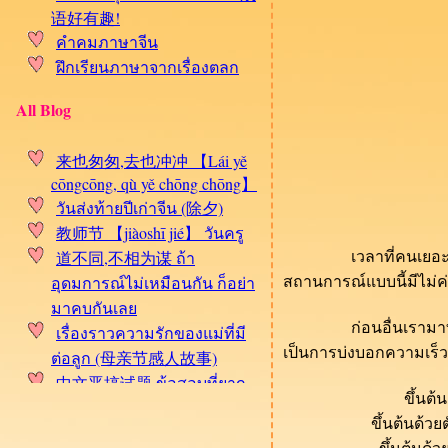
语好有趣!
คำคมภาษาจีน
ฝึกเรียนภาษาจากเรื่องตลก
All Blog
来也匆匆,去也冲冲 【Lái yě
cōngcōng, qù yě chōng chōng】
วันส่งท้ายปีเก่าจีน (除夕)
教师节 【jiàoshī jié】 วันครู
เวลาที่คนเยอะๆอาจจะเ
道不同,不相为谋 ถ้า
สถานการณ์แบบนี้มีไม่ค
อุดมการณ์ไม่เหมือนกัน ก็อย่า
มาคบกันเล
ก่อนอื่นเรามาทำความ
เรื่องราวความรักของแม่ที่มี
เป็นการบ่งบอกความเร็
ต่อลูก (母亲节感人故事)
中文恶搞试题 ข้อสอบที่ยาก
ขึ้นต
ที่สุดสำหรับคนเรียนภาษาจีน
ขึ้นต้นด้ว
เปิดตัวแล้วกับ Fan page สอน
ขึ้นต้นด้