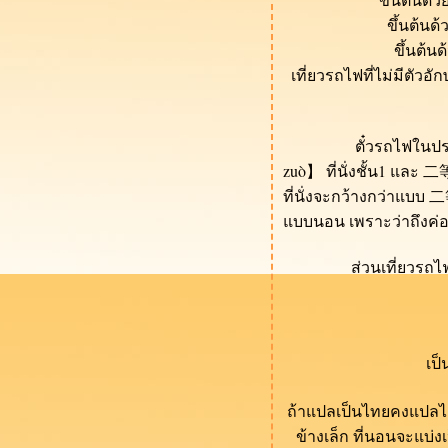
ภาษาจีน
ขึ้นต้นด
นะนำเว็บพจนานุกรมจีน
ขึ้นต้น
วิธีการเช็คเที่ยวรถไฟใน
เที่ยวรถไฟที่ไม่มีตัวอ
ประเทศจีน ตอนที่ 3
วิธีการเช็คเที่ยวรถไฟใน
ประเทศจีน ตอนที่ 2
ตั๋วรถไฟในประเทศจีน 
วิธีการเช็คเที่ยวรถไฟใน
zuò
】 ที่นั่งชั้น1 และ
ประเทศจีน ตอนที่ 1
ที่นั่งจะกว้างกว่าแบบ
วิธีการจำคำศัพท์ภาษาจีน
บบนอน เพราะว่าถึงค่อน
ทำไมถึงเรียกกวางเจา
(Guangzhou) ว่า "เมือง 5 แพะ"
ส่วนเที่ยวรถไฟที่ขึ้
??
ความจริงที่เพิ่งรู้เกี่ยวกับบริษัท
ส่งของในจีน (快递)
不敢当————ข้าน้อยมิ
เป็
บังอาจน้อมรับ
ดูสถานที่ท่องเที่ยวจีนผ่าน
ถ้าแปลเป็นไทยคงแปลได้
ธนบัตรจีน
ข้างเล็ก ที่นอนจะแบ่ง