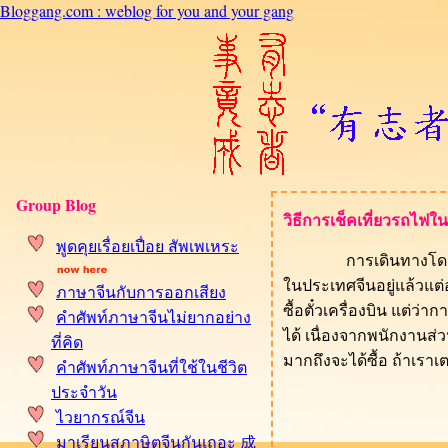
Bloggang.com : weblog for you and your gang
Group Blog
วิธีการเช็คเที่ยวรถไฟใ
พูดคุยเรื่อยเปื่อย สัพเพเหระ
การเดินทางโดยรถไฟในป
นประเทศจีนอยู่แล้วแต่
ภาษาจีนกับการออกเสียง
ซื้อตั๋วเครื่องบิน แต่ว
คำศัพท์ภาษาจีนไม่ยากอย่าง
ได้ เนื่องจากพนักงานส
ที่คิด
มากถึงจะได้ซื้อ ถ้าเราเ
คำศัพท์ภาษาจีนที่ใช้ในชีวิต
ประจำวัน
ไวยากรณ์จีน
มาเรียนสุภาษิตจีนกันเถอะ 成