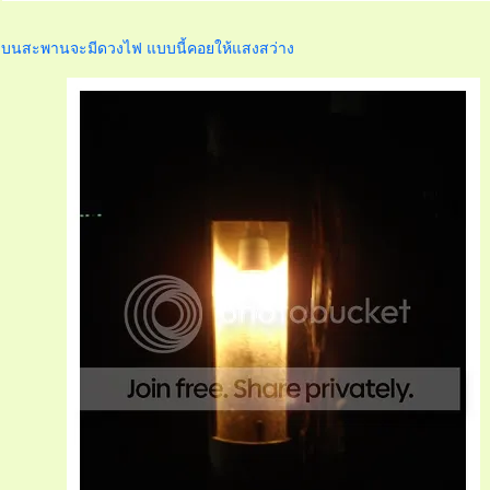
บนสะพานจะมีดวงไฟ แบบนี้คอยให้แสงสว่าง