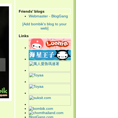
Friends' blogs
Webmaster - BlogGang
[Add bombik's blog to your
web]
Links
BlogGang.com