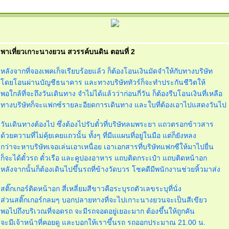
พาเที่ยวเกาะนางยวน สวรรค์บนดิน ตอนที่ 2
หลังจากที่จองเพคเก็จเรียบร้อยแล้ว ก็ต้องโอนเงินมัดจำให้กับทางบริษัท
ดยโอนผ่านบัญชีธนาคาร และทางบริษัททัวร์ก็จะทำประกันชีวิตให้
พอใกล้ที่จะถึงวันเดินทาง จำไม่ได้แล้วว่าก่อนกี่วัน ก็ต้องรีบโอนเงินที่เหลือ
ทางบริษัทก็จะแฟกซ์รายละอียดการเดินทาง และใบที่ต้องเอาไปแสดงวันไป
วันเดินทางต้องไป ซึ่งต้องไปรับตั๋วที่บริษัทลมพระยา แถวตรอกข้าวสาร
ด้วยความที่ไม่คุ้ยเคยแถวนั้น ทั้งๆ ที่มีแแผนที่อยู่ในมือ แต่ก็ยังหลง
กว่าจะหาบริษัทเจอเล่นเอาเหนื่อย เอาเอกสารที่บริษัทแฟกซืให้มาไปยื่น
ก็จะได้ตั๋วรถ ตั๋วเรือ และคูปองอาหาร แถบติดกระเป๋า แถบติดหน้าอก
หลังจากนั้นก็ต้องเดินไปขึ้นรถที่ข้างวัดบวร โชคดีมีพนักงานช่วยหิ้วมาส่ง
สติ๊กเกอร์ติดหน้าอก สี่เหลี่ยมสีขาวคือระบุรถตัวเลขระบุที่นั่ง
ส่วนสติ๊กเกอร์กลมๆ บอกปลายทางที่จะไปเกาะนางยวนจะเป็นสีเขียว
พอไปถึงบริเวณที่จอดรถ จะมีรถจอดอยู่เยอะมาก ต้องขึ้นให้ถูกคัน
จะมีเจ้าหน้าที่คอยดู และบอกให้เราขึ้นรถ รถออกประมาณ 21.00 น.