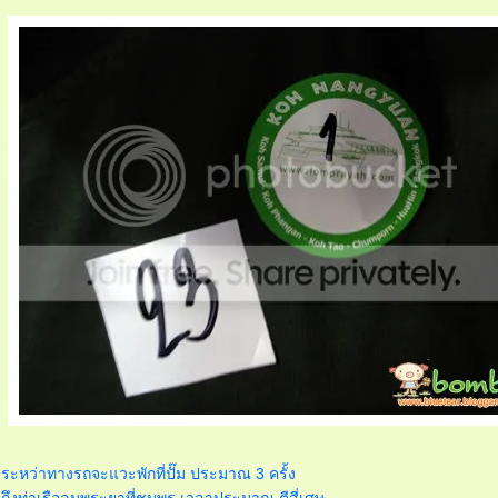
ระหว่าทางรถจะแวะพักที่ปั๊ม ประมาณ 3 ครั้ง