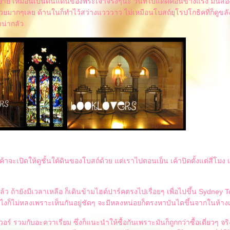
ย เหมือนเป็นดินแดนของพระเจ้าจริงๆนะ วันที่ไปแดดค่อนข้างแรง มันส่อ
ยมากๆเลย ด้านในก็ทำไว้สว่างแวววาว ไม่เหมือนโบสถ์ยุโรปโกธิคที่ก็ดูขลั
น่ากลัว
้าจะเปิดให้ดูชั้นใต้ดินของโบสถ์ด้วย แต่เราไปตอนเย็น เค้าปิดตั้งแต่สี่โมง 
ว ถ้ายังมีเวลาเหลือ ก็เดินข้ามไฮด์ปาร์คตรงไปเรื่อยๆ เพื่อไปขึ้น Sydney To
งไงก็ไม่หลงเพราะเห็นกันอยู่ชัดๆ จะมีหลงหน่อยก็ตรงหาบันไดขึ้นจากในห้างเท
เวอร์ รวมกับอะควาเรี่ยม ซึ่งก็แนะนำให้ซื้อกันเพราะมันก็ถูกกว่าซื้อเดี่ยวๆ จร