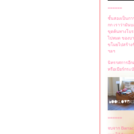
======
ชั้นสองเป็นกา
กก เราว่ามันบอ
ขุดค้นทางโบราณ
ไปหมด ของบาง
ขโมยไปสร้างรัง
ฯลฯ
นิทรรศการอีกส
หรือเบียร์กระป
======
จบจาก Barrack