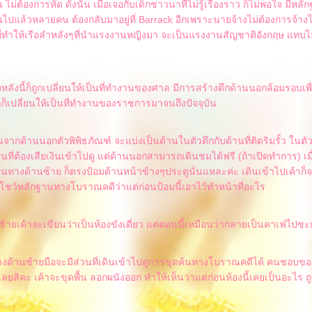
ไม่ต้องการหัด ดังนั้น เมื่อเจอกับเด็กชาวนาที่ไม่รู้เรื่องราว ก็ไม่พอใจ มีหลัก
งานไปแล้วหลายคน ต้องกลับมาอยู่ที่ Barrack อีกเพราะนายจ้างไม่ต้องการจ้างไว้อ
ที่ทำให้เรือลำหลังๆที่นำแรงงานหญิงมา จะเป็นแรงงานสัญชาติอังกฤษ แทบไ
กหลังนี้ก็ถูกเปลี่ยนให้เป็นที่ทำงานของศาล มีการสร้างตึกด้านนอกล้อมรอบเพื
็เปลี่ยนให้เป็นที่ทำงานของราชการมาจนถึงปัจจุบัน
ันจากด้านนอกตัวพิพิธภัณฑ์ จะแบ่งเป็นด้านในตัวตึกกับด้านที่ติดริมรั้ว ในตั
ที่ต้องเสียเงินเข้าไปดู แต่ด้านนอกสามารถเดินชมได้ฟรี (ถ้าเปิดทำการ) เมื
วนทางด้านซ้าย ก็ตรงป้อมด้านหน้าข้างๆประตูนั่นแหละค่ะ เดินเข้าไปเค้าก็
ชว์หลักฐานทางโบราณคดีว่าแต่ก่อนป้อมนี้เอาไว้ทำหน้าที่อะไร
ซ้ายเค้าจะเขียนว่าเป็นห้องขังเดี่ยว แต่ตอนนี้เหมือนว่ากลายเป็นคาเฟ่ไปซะ
งด้านซ้ายมือจะมีส่วนที่เดินเข้าไปดูการขุดค้นทางโบราณคดีได้ คนชอบขอ
ดเลยสิคะ เค้าจะขุดพื้น ลอกผนังออก ทำให้เห็นว่าแต่ก่อนห้องนี้เคยเป็นอะไร ถู