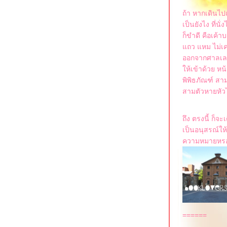
ถ้า หากเดินไป
เป็นยังไง ที่น
ก็ขำดี คือเค้
ถว แหม ไม่เคยร
ออกจากศาลเลขท
ห้เข้าด้วย หน้
พิพิธภัณฑ์ สา
สามตัวหายหัว
ถึง ตรงนี้ ก็จ
เป็นอนุสรณ์ให้
ความหมายหรอกค
======