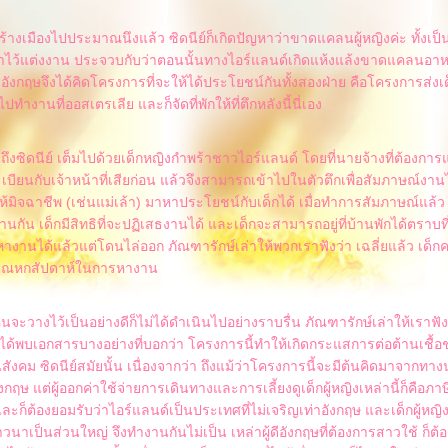
้สร้างเมืองไปประมาณนึงแล้ว ซิดนีย์ก็เกิดปัญหาว่าขาดแคลนผู้หญิงค่ะ ทั้งเ
าไว้แต่งงาน ประจวบกับว่าตอนนั้นทางไอร์แลนด์เกิดแห้งแล้งขาดแคลนอ
อังกฤษจึงได้คิดโครงการที่จะให้ได้ประโยชน์กันทั้งสองฝ่าย คือโครงการส่งเด็
ทำงานที่ออสเตรเลีย และก็จัดที่พักให้ที่ตึกหลังนี้นี่เอง
าถึงซิดนีย์ เต็มไปด้วยเด็กหญิงกำพร้าชาวไอร์แลนด์ โดยที่นายจ้างที่ต้องกา
ียนกับเจ้าหน้าที่เสียก่อน แล้วจึงสามารถเข้าไปในตัวตึกเพื่อสัมภาษณ์งานได้ 
่ให้มิจฉาชีพ (เช่นแม่เล้า) มาหาประโยชน์กับเด็กได้ เมื่อทำการสัมภาษณ์แล้ว
นกัน เด็กมีสิทธิที่จะปฏิเสธงานได้ และเด็กจะสามารถอยู่ที่บ้านพักได้ตราบท
่อหางานได้แล้วแต่โดนไล่ออก ภัณฑารักษ์เล่าให้พวกเราฟังว่า เฉลี่ยแล้ว เด็ก
ณหกสัปดาห์ในการหางาน
นจะวางไว้เป็นอย่างดีก็ไม่ได้ดำเนินไปอย่างราบรื่น ภัณฑารักษ์เล่าให้เราฟังต
งจะได้พบเอกสารบางอย่างที่บอกว่า โครงการนี้ทำให้เกิดกระแสการต่อต้านเชื้อ
สังคม ซิดนีย์สมัยนั้น เนื่องจากว่า ถึงแม้ว่าโครงการนี้จะมีต้นคิดมาจากทา
กฤษ แต่ผู้ออกค่าใช้จ่ายการเดินทางและการเลี้ยงดูเด็กผู้หญิงเหล่านี้ก็คือภ
 และก็ต้องยอมรับว่าไอร์แลนด์เป็นประเทศที่ไม่เจริญเท่าอังกฤษ และเด็กผู้หญิง
าวนาเป็นส่วนใหญ่ จึงทำงานกันไม่เป็น เหล่าผู้ดีอังกฤษที่ต้องการสาวใช้ ก็ต