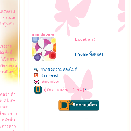
ป็นแรงงาน
าหาร คนอด
กผู้หญิง
booklovers
Location :
รแรงงาน
ทั้งนี้
[Profile ทั้งหมด]
 ก็เป็นการ
ี่ยังหางาน
ฝากข้อความหลังไมค์
คนหนึ่งจะ
Rss Feed
Smember
ผู้ติดตามบล็อก : 1 คน [
?
]
่อว่า ตัว
ชาติไอริช
งนายก
าษี ของชาว
เหล่านั้น
้องการสาว