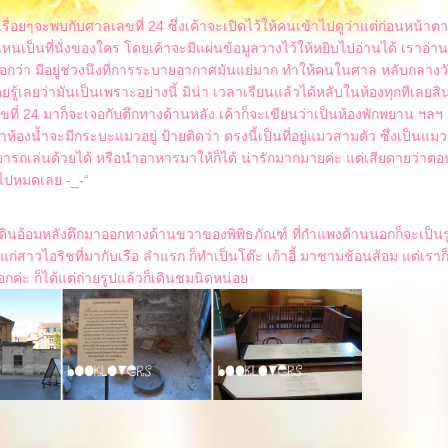
เรื่อยๆจะพบกับศาลเลขที่ 24 ซึ่งเค้าจะเปิดไว้ให้คนเข้าไปดูว่าแต่ก่อนหน้า
ั่งไหนเป็นที่นั่งของใคร โดยเค้าจะมีแผ่นข้อมูลวางไว้ให้หยิบไปอ่านได้ เราอ่านเ
าบอกว่า มีอยู่ช่วงนึงที่การระบายอากาศมันแย่มาก ทำให้คนในศาล หลับกลางว
ู้เลยว่ามันเป็นเพราะอย่างนี้ มิน่า เวลาเรียนแล้วได้หลับในห้องทุกทีเลยสิน
ี่ 24 มาก็จะเจอกับตึกทางด้านหลัง เค้าก็จะเขียนว่าเป็นห้องพักพยาน ฯลฯ ม
าห้องน้ำจะมีกระบะแมวอยู่ ป้ายติดว่า ตรงนี้เป็นที่อยู่แมวสามตัว ซึ่งเป็นแ
มารถเล่นด้วยได้ หรือนำอาหารมาให้ก็ได้ น่ารักมากมายค่ะ แต่เสียดายว่าตอ
ไปหมดเลย -_-“
ะเดินอ้อมหลังตึกมาออกทางด้านขวาของพิพิธภัณฑ์ ที่กำแพงด้านนอกก็จะเป็นรูป
แก่สาวไอริชที่มากับเรือ ลำแรก ก็ทำเป็นโต๊ะ เก้าอี้ มาชามช้อนส้อม แต่เราก็
่ะ ก็ได้แต่ถ่ายรูปแล้วก็เดินชมนิดหน่อ