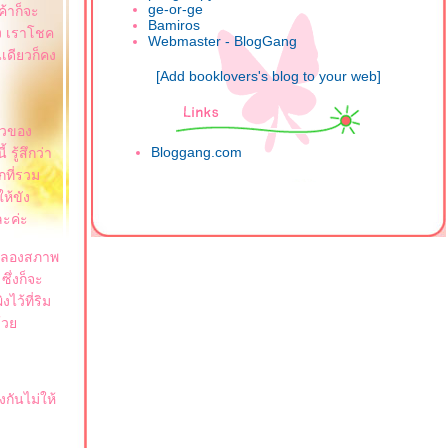
ge-or-ge
้าก็จะ
Bamiros
ัง เราโชค
Webmaster - BlogGang
นเดียวก็คง
[Add booklovers's blog to your web]
าวของ
Bloggang.com
รู้สึกว่า
กที่รวม
ให้ขัง
ละค่ะ
าจำลองสภาพ
ึ่งก็จะ
ไว้ที่ริม
ด้ว
งกันไม่ให้