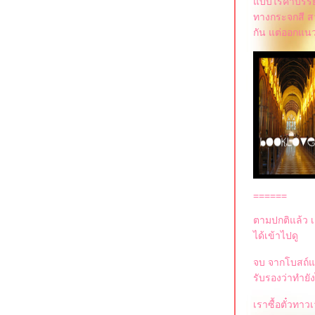
บบไร้คำบรรยา
ทางกระจกสี สว
กัน แต่ออกแนว
======
ตามปกติแล้ว เค
ได้เข้าไปดู
จบ จากโบสถ์แล้
รับรองว่าทำยั
เราซื้อตั๋วทาว