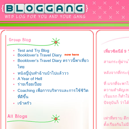
Test and Try Blog
เที่ยวซิดนีย
Booklover's Travel Diary
Booklover's Travel Diary คราวนี้พาเที่ยว
สามกระทู้ผ่านไ
ไท
หลังจากที่กระท
หนังญี่ปุ่นทำฉ้านบ้าไปแล้ววว
A Year of Hell
ที่ แรกที่จะพา
ร่ายเรื่อยเปื่อ
ความสำคัญเหลือ
Coaching เพื่อการบริหารและการใช้ชิวิต
เริ่มแรก ก็ทำใ
ที่ดีขึ้น
ปัจจุบันก็ ว่าได้
เข้าครัว
เท่าที่ทราบ ตึ
ตั้งเรียงกันไม่