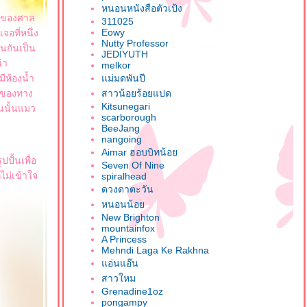
หนอนหนังสือตัวเป้ง
ตาของศาล
311025
Eowy
จอที่หนึ่ง
Nutty Professor
ันกันเป็น
JEDIYUTH
่า
melkor
ีห้องน้ำ
ม่มดพันปี
มวของทาง
สาวน้อยร้อยแปด
Kitsunegari
นนั้นแมว
scarborough
BeeJang
nangoing
Aimar ฮอบบิทน้อ
ปั้นเพื่อ
Seven Of Nine
ไม่เข้าใจ
spiralhead
ดวงตาตะวัน
หนอนน้อ
New Brighton
mountainfox
A Princess
Mehndi Laga Ke Rakhna
อ่นแอ๊น
สาวใหม
Grenadine1oz
pongampy