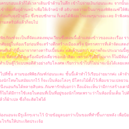
ครบรอบแล้วก็ได้เวลาเดินเข้าด้านในตึก เข้าไปจ่ายเงินก่อนนะคะ จากนั้นเค
ข้าห้องที่อยู่ด้านหน้าเพื่อให้เจ้าหน้าที่ อธิบายความเป็นมาของพิพิธณฑ์ให้ฟ
ปพร้อมกับลุงป้าคู่นึง ซึ่งชอบซักถาม ก็เลยได้ฟังอะไรแถมๆมาเยอะเลย ถ้าฟังค
ะตามสคริปต์แล้วก็จบไป
ิพิธภัณฑ์จะเป็นที่จัดแสดงหมุนเวียนซึ่งตอนนี้เค้าแสดงข้าวของและเรื่อง ร
ศัยอยู่ในท้องเรือก่อนที่จะสร้างตึกสร้างเมืองเสร็จ นิทรรศการที่เค้าจัดแสดงนี้ 
ทษที่เค้ากู้ขึ้นมาจากทางคาริบเบี้ยนค่ะ แต่เค้าบอกว่า สภาพก็จะประมาณนี้ทุ
งด้วย ที่สยองก็คือเครื่องมือขังเดี่ยวของเค้าสิคะ เพราะเรือมีที่ไม่มาก ก็ไม่มีห้อง
ลยทำเป็นตู้ไว้แบบพอดีตัวอย่างกับโลงศพ เรียกว่าเข้าไปก็ไม่น่าจะนั่งได้เลยแห
ไปที่ชั้น สามของพิพิธภัณฑ์ก่อนนะคะ ชั้นนี้เค้าทำไว้เรียบง่ายมากค่ะ เค้
องนักโทษในสมัยแรกไว้ ก็จะเป็นห้องโล่งๆ มีโครงไม้ตั้งไว้เพื่อแขวนเปลยวน ซ
งนึงนอนกันได้หลายสิบคน ภัณฑารักษ์บอกว่า ถึงแม้จะเห็นว่ามีการสร้างเตาผิง
ก็ไม่ได้มีการใช้เลยในตอนที่เป็นที่อยู่ของนักโทษเพราะว่าในห้องนั้นเต็ม ไป
ล้วก็ผ้าเปล ซึ่งก็จะติดไฟได้
องนอนจะมีรูเล็กๆเจาะไว้ ป้ายข้อมูลบอกว่าเป็นของที่ทำขึ้นภายหลัง เพื่อป้อ
ะไรกันให้ประเจิดประเจ้อ