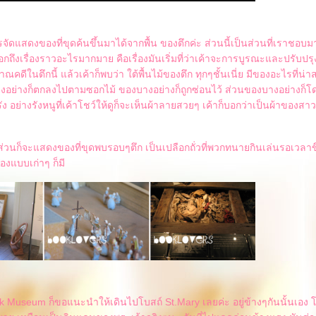
รจัดแสดงของที่ขุดค้นขึ้นมาได้จากพื้น ของตึกค่ะ ส่วนนี้เป็นส่วนที่เราชอบ
กถึงเรื่องราวอะไรมากมาย คือเรื่องมันเริ่มที่ว่าเค้าจะการบูรณะและปรับปรุ
คดีในตึกนี้ แล้วเค้าก็พบว่า ใต้พื้นไม้ของตึก ทุกๆชั้นเนี่ย มีของอะไรที่น่
อย่างก็ตกลงไปตามซอกไม้ ของบางอย่างก็ถูกซ่อนไว้ ส่วนของบางอย่างก็โ
 อย่างรังหนูที่เค้าโชว์ให้ดูก็จะเห็นผ้าลายสวยๆ เค้าก็บอกว่าเป็นผ้าของสาวๆที่อ
่วนก็จะแสดงของที่ขุดพบรอบๆตึก เป็นเปลือกถั่วที่พวกทนายกินเล่นรอเวลา
๋องแบบเก่าๆ ก็มี
 Museum ก็ขอแนะนำให้เดินไปโบสถ์ St.Mary เลยค่ะ อยู่ข้างๆกันนั้นเอง