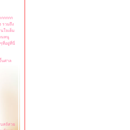
มากกกกก
ง รวมถึง
าสนใจเต็ม
ดนหนู
ยู่ที่นี่
ขึ้นศาล
 โบสถ์สว