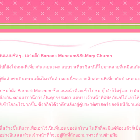
์ 9 วันแบบชิลๆ : เจาะลึก Barrack Museum&St.Mary Church
ปก็ยังไม่หมดที่เที่ยวกันเลยนะคะ แบบว่าเที่ยวชิลๆนี่ก็ไปมาหลายที่เหมือนกั
ู้ที่แล้วพาเดินถนนแม็คไควรี่แล้ว ตอนนี้ขอเจาะลึกสถานที่เที่ยวกันบ้างนะคะ
ไปชมก็คือ Barrack Museum ซึ่งก่อนหน้าที่จะเข้าไปชม บุ๊กจังก็ไม่รู้เลยว่ามัน
เกิน ตอนแรกก็นึกว่าเป็นคุกธรรมดา แต่ทางเจ้าหน้าที่พิพิธภัณฑ์ได้เล่าให้ฟั
ห้เข้าใจอะไรมากขึ้น ซึ่งก็ถือได้ว่าตึกหลังอยู่คู่ประวัติศาสตร์ของซิดนีย์มาแต
กนี้สร้างขึ้นทีแรกเพื่อเอาไว้เป็นที่นอนของนักโทษ ในตึกก็จะมีแต่ห้องแล้วก็เป
มีอย่างอื่นเลย ส่วนเจ้าหน้าที่ก็จะอยู่ตึกที่ถัดออกมาทางด้านซ้ายมือ