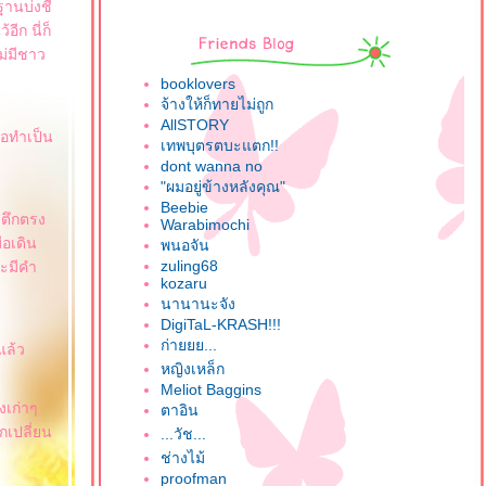
ฐานบ่งชี้
ีก นี่ก็
ม่มีชาว
booklovers
จ้างให้ก็ทายไม่ถูก
AllSTORY
่อทำเป็น
เทพบุตรตบะแตก!!
dont wanna no
"ผมอยู่ข้างหลังคุณ"
Beebie
วตึกตรง
Warabimochi
่อเดิน
พนอจัน
zuling68
จะมีคำ
kozaru
นานานะจัง
DigiTaL-KRASH!!!
ก่ายยย...
แล้ว
หญิงเหล็ก
Meliot Baggins
งเก่าๆ
ตาอิน
กเปลี่ยน
...วัช...
ช่างไม้
proofman