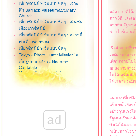
เที่ยวซิดนีย์ 9 วันแบบชิลๆ : เจาะ
ลึก Barrack Museum&St.Mary
หลังจาก ที่ได
Church
สาวใช้ และเอ
เที่ยวซิดนีย์ 9 วันแบบชิลๆ : เดินชม
ตายกัน รัฐบาล
เมืองเก่าซิดนีย์
ชาวไอร์แลนด์ไป
เที่ยวซิดนีย์ 9 วันแบบชิลๆ : คราวนี้
พาเที่ยวชายหาด
เรือลำแรกที่ม
เที่ยวซิดนีย์ 9 วันแบบชิลๆ
จะต้องมาลงทะเบ
Tokyo - Photo Hunt : Missionไล่
เพื่อป้องกันไม
เก็บรูปทามะจัง ณ Nodame
Cantabile
ตกลงการจ้างงา
Mission Beijing:First Day
ไม่ได้ หรือเมื
Disaster Part 2
ช้เวลาประมา
Mission Beijing:First Day
Disaster
Mission : Beijing
ต่ แผนที่เหมือ
เค้าเองก็เพิ่
อย่างรุนแรงใน
ad
รัฐมนตรีของอัง
ซิดนีย์นั่นเอง
ก็เป็นชาวไร่ช