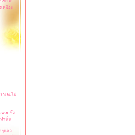
งเข้ามา
งเหมือน
เราเลยไม่
wer ซึ่ง
่านั้น
ิงๆแล้ว