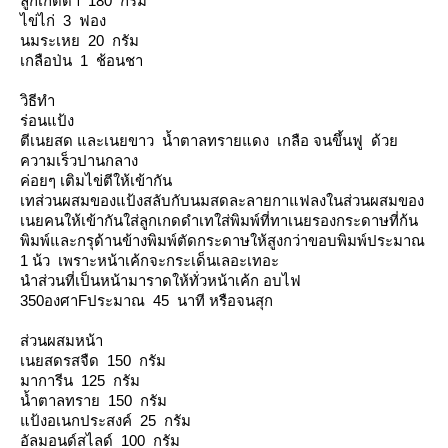
ลูกเกดดำ 180 กรัม
ไข่ไก่ 3 ฟอง
นมระเหย 20 กรัม
เกลือป่น 1 ช้อนชา
วิธีทำ
ร่อนแป้ง
ตีเนยสด และเนยขาว น้ำตาลทรายแดง เกลือ จนขึ้นฟู ด้ว
ความเร็วปานกลาง
ค่อยๆ เติมไข่ตีให้เข้ากัน
เทส่วนผสมของแป้งสลับกับนมสดละลายกาแฟลงในส่วนผสมของ
เนยคนให้เข้ากันใส่ลูกเกดดำเทใส่พิมพ์ที่ทาเนยรองกระดาษที่ก้น
พิมพ์และกรุด้านข้างพิมพ์ตัดกระดาษให้สูงกว่าขอบพิมพ์ประมาณ
1 น้ว เพราะหน้าเค้กจะกระเด็นเลอะเทอะ
นำส่วนที่เป็นหน้ามาราดให้ทั่วหน้าเค้ก อบไฟ
350องศาFประมาณ 45 นาที หรือจนสุก
ส่วนผสมหน้า
เนยสดรสจืด 150 กรัม
มาการีน 125 กรัม
น้ำตาลทราย 150 กรัม
ป้งอเนกประสงค์ 25 กรัม
อัลมอนด์สไลด์ 100 กรัม