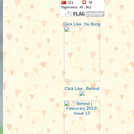
Click Like..Yai Bong
Click Like...Behind