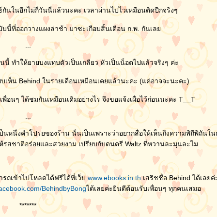
กันในอีกไม่กี่วันนี่แล้วนะคะ เวลาผ่านไปไวเหมือนติดปีกจริงๆ
นี้ที่ออกวางแผงล่าช้า มาซะเกือบสิ้นเดือน ก.พ. กันเล
...
อนนี้ ทำให้ยายบงแทบตัวเป็นเกลียว หัวเป็นน็อตไปแล้วจริงๆ ค่ะ
่ได้พบเห็น Behind ในรายเดือนเหมือนเคยแล้วนะคะ (แค่อาจจะนะคะ)
เพื่อนๆ ได้ชมกันเหมือนเดิมอย่างไร จึงขอแจ้งเผื่อไว้ก่อนนะคะ T__T
...
่งเป็นหนึ่งคำโปรยของร้าน นั่นเป็นเพราะว่าอยากสื่อให้เห็นถึงความพิถีพิถัน
พื่อให้รสชาติอร่อยและสวยงาม เปรียบกับดนตรี Waltz ที่หวานละมุนละไม
...
รถเข้าไปโหลดได้ฟรีได้ที่เว็บ
www.ebooks.in.th
เสริชชื่อ Behind ได้เลย
acebook.com/BehindbyBong
ได้เลยค่ะยินดีต้อนรับเพื่อนๆ ทุกคนเสมอ
*******