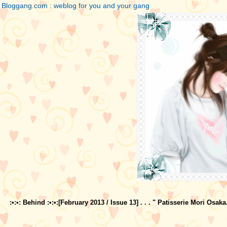
Bloggang.com : weblog for you and your gang
:•:•: Behind :•:•:[February 2013 / Issue 13] . . . " Patisserie Mori Osaka.