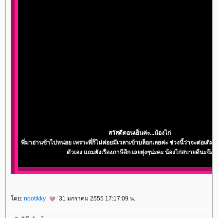
สวัสดีตอนเย็นค่ะ...น้องไก่
พี่มาอ่านช้าไปหน่อย เพราะพี่ก็ไม่ค่อยมีเวลาเข้าบล็อกเลยค่ะ ช่วงนี้ว่าจะต่อเติม
ตัวเอง แถมยังเรื่องภาษีอีก เลยยุ่งๆน่ะคะ น้องไก่สบายดีนะจ๊ะ
ดย:
nootikky
31 มกราคม 2555 17:17:09 น.