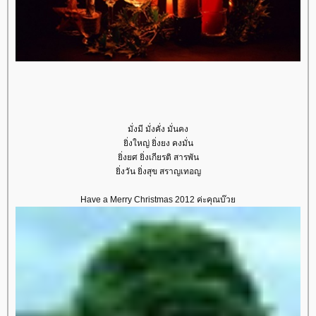
มั่งมี มั่งคั่ง มั่นคง
ิ่งใหญ่ ยิ่งยง คงมั่น
ิ่งยศ ยิ่งเกียรติ สารพัน
ิ่งวัน ยิ่งสุข สราญเทอญ
Have a Merry Christmas 2012 ค่ะคุณบ๊ว