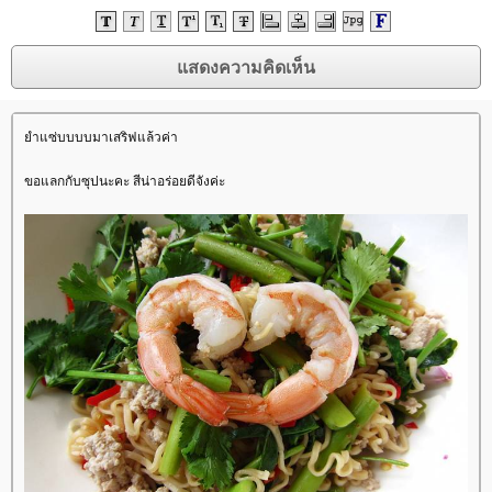
ำแซ่บบบบมาเสริฟแล้วค่า
ขอแลกกับซุปนะคะ สีน่าอร่อยดีจังค่ะ