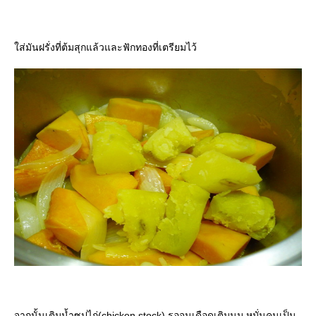
ส่มันฝรั่งที่ต้มสุกแล้วและฟักทองที่เตรียมไว้
จากนั้นเติมน้ำซุปไก่(chicken stock) รอจนเดือดเติมนม หมั่นคนเป็น