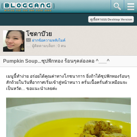
ซดาบ๊ว
ฝากข้อความหลังไมค์
ผู้ติดตามบล็อก : 0 คน
Pumpkin Soup...ซุปฟักทอง ร้อนๆคล่องคอ ^___^
เมนูนี้ทำง่าย อร่อยได้คุณค่าทางโภชนาการ ยิ่งถ้าได้ซุปฟักทองร้อนๆ
สักถ้วยในวันที่อากาศเริ่มเข้าสู่หน้าหนาว ครั่นเนื้อครั่นตัวเหมือนจะ
เป็นหวัด... ขอแนะนำเลยค่ะ