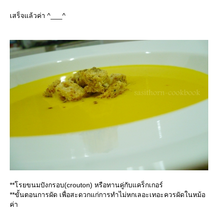
เสร็จแล้วค่า ^___^
**โรยขนมปังกรอบ(crouton) หรือทานคู่กับแคร็กเกอร์
**ขั้นตอนการผัด เพื่อสะดวกแก่การทำไม่หกเลอะเทอะควรผัดในหม้อ
ค่า