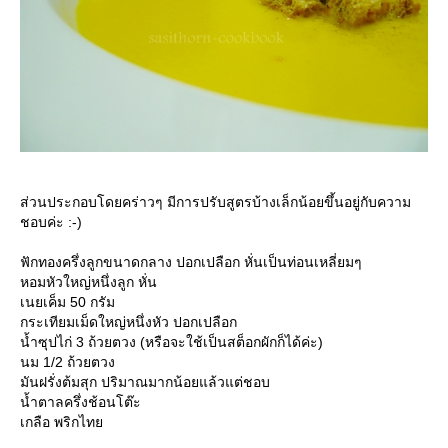
ส่วนประกอบโดยคร่าวๆ มีการปรับสูตรบ้างเล็กน้อยขึ้นอยู่กับความ
ชอบค่ะ :-)
ฟักทองครึ่งลูกขนาดกลาง ปอกเปลือก หั่นเป็นท่อนเหลี่ยมๆ
หอมหัวใหญ่หนึ่งลูก หั่น
เนยเค็ม 50 กรัม
กระเทียมเม็ดใหญ่หนึ่งหัว ปอกเปลือก
น้ำซุปไก่ 3 ถ้วยตวง (หรือจะใช้เป็นสต็อกผักก็ได้ค่ะ)
นม 1/2 ถ้วยตวง
มันฝรั่งต้มสุก ปริมาณมากน้อยแล้วแต่ชอบ
น้ำตาลครึ่งช้อนโต๊ะ
เกลือ พริกไท