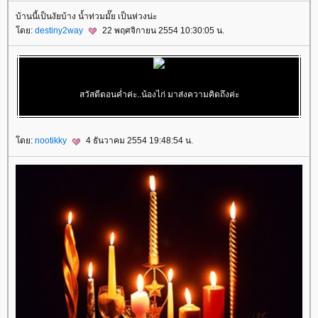
บ้านนี้เป็นงัยบ้าง น้ำท่วมมั๊ย เป็นห่วงน่ะ
ดย:
destiny2way
22 พฤศจิกายน 2554 10:30:05 น.
สวัสดีตอนค่ำค่ะ..น้องไก่ มาส่งความคิดถึงค่ะ
ดย:
nootikky
4 ธันวาคม 2554 19:48:54 น.