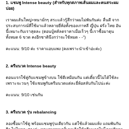
1. แชมพู Intense beauty (สำหรับทุกสภาพเส้นผมและคนสระผม
บ่อย)
เราผมเส้นใหญ่+หนามั่กๆ สระแล้วรู้สึกว่าผมไม่พันกันค่ะ ลื่นดี จาก
ประสบการณ์ที่ใช้มาแล้วหลายยี่ห้อทั้งของเกาหลี ญี่ปุ่น ฝรั่ง ไทย อัน
นี้เหมาะกับเราสุดละ (ตอนบู้ทส์ลดราคาเมื่อเร็วๆ นี้เราซื้อมาตุน
ทั้งหมด 6 ขวด คงอีกชาตินึงกว่าจะใช้หมด - -")
คะแนน: 9/10 ค่ะ ราคาแอบแพง (คงเพราะนำเข้าอ่ะค่ะ)
2. ครีมนวด Intense beauty
ตอนแรกใช้คู่กับแชมพูข้างบน ใช้ดีเหมือนกัน แต่เดี๋ยวนี้ไม่ได้ใช้ละ
เพราะจะวนๆ ใช้แชมพูกับครีมนวดแต่ละยี่ห้อสลับกันไปน่ะค่ะ
คะแนน: 9/10 เช่นกัน
3. ครีมนวด รุ่น rebalancing
ลองซื้อมาใช้ดู พร้อมแชมพูรุ่นเดียวกัน แต่ใช้แล้วผมแห้ง แถมพันกัน