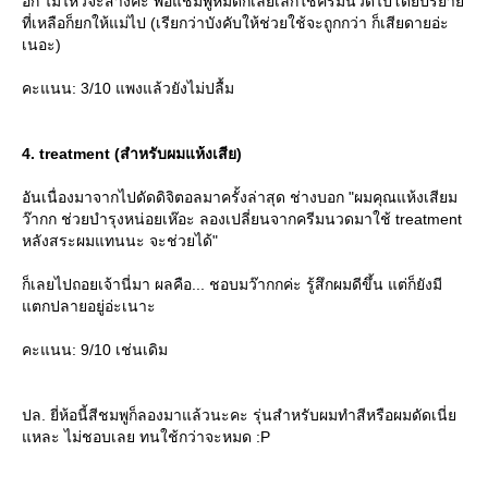
อีก ไม่ไหวจะสางค่ะ พอแชมพูหมดก็เลยเลิกใช้ครีมนวดไปโดยปริยา
ที่เหลือก็ยกให้แม่ไป (เรียกว่าบังคับให้ช่วยใช้จะถูกกว่า ก็เสียดายอ่ะ
เนอะ)
คะแนน: 3/10 แพงแล้วยังไม่ปลื้ม
4. treatment (สำหรับผมแห้งเสีย)
อันเนื่องมาจากไปดัดดิจิตอลมาครั้งล่าสุด ช่างบอก "ผมคุณแห้งเสียม
ว๊ากก ช่วยบำรุงหน่อยเห๊อะ ลองเปลี่ยนจากครีมนวดมาใช้ treatment
หลังสระผมแทนนะ จะช่วยได้"
ก็เลยไปถอยเจ้านี่มา ผลคือ... ชอบมว๊ากกค่ะ รู้สึกผมดีขึ้น แต่ก็ยังมี
ตกปลายอยู่อ่ะเนาะ
คะแนน: 9/10 เช่นเดิม
ปล. ยี่ห้อนี้สีชมพูก็ลองมาแล้วนะคะ รุ่นสำหรับผมทำสีหรือผมดัดเนี่
หละ ไม่ชอบเลย ทนใช้กว่าจะหมด :P