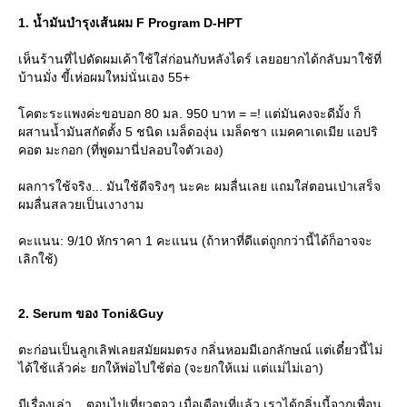
1. น้ำมันบำรุงเส้นผม F Program D-HPT
เห็นร้านที่ไปดัดผมเค้าใช้ใส่ก่อนกับหลังไดร์ เลยอยากได้กลับมาใช้ที่
บ้านมั่ง ขี้เห่อผมใหม่นั่นเอง 55+
คตะระแพงค่ะขอบอก 80 มล. 950 บาท = =! แต่มันคงจะดีมั้ง ก็
ผสานน้ำมันสกัดตั้ง 5 ชนิด เมล็ดองุ่น เมล็ดชา แมคคาเดเมีย แอปริ
คอต มะกอก (ที่พูดมานี่ปลอบใจตัวเอง)
ผลการใช้จริง... มันใช้ดีจริงๆ นะคะ ผมลื่นเลย แถมใส่ตอนเป่าเสร็จ
ผมลื่นสลวยเป็นเงางาม
คะแนน: 9/10 หักราคา 1 คะแนน (ถ้าหาที่ดีแต่ถูกกว่านี้ได้ก็อาจจะ
เลิกใช้)
2. Serum ของ Toni&Guy
ตะก่อนเป็นลูกเลิฟเลยสมัยผมตรง กลิ่นหอมมีเอกลักษณ์ แต่เดี๋ยวนี้ไม่
ได้ใช้แล้วค่ะ ยกให้พ่อไปใช้ต่อ (จะยกให้แม่ แต่แม่ไม่เอา)
มีเรื่องเล่า... ตอนไปเที่ยวตจว.เมื่อเดือนที่แล้ว เราได้กลิ่นนี้จากเพื่อน