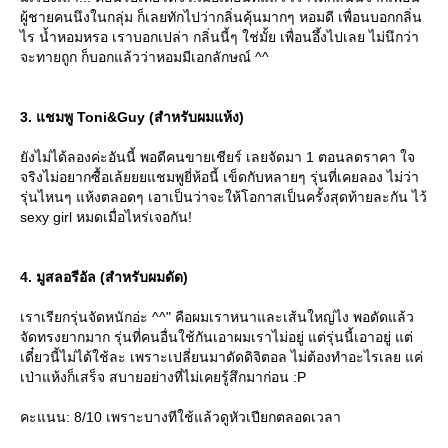
ผู้ชายคนนึงในกลุ่ม ก็เลยทักไปว่ากลิ่นคุ้นมากๆ หอมดี เพื่อนบอกกลิ่น
ไร น้ำหอมหรอ เราบอกเปล่า กลิ่นนี้ๆ ใช่มั้ย เพื่อนอึ้งไปเลย ไม่นึกว่า
จะทายถูก ก็บอกแล้วว่าหอมมีเอกลักษณ์ ^^
3. แชมพู Toni&Guy (สำหรับผมแห้ง)
ังไม่ได้ลองค่ะอันนี้ พอดีคนขายเชียร์ เลยจัดมา 1 ตอนลดราคา ใจ
จริงไม่อยากซื้อเล้ยยยแชมพูยี่ห้อนี้ เข็ดกับหลายๆ รุ่นที่เคยลอง ไม่ว่า
รุ่นไหนๆ แห้งตลอดๆ เอาเป็นว่าจะให้โอกาสเป็นครั้งสุดท้ายละกัน ไว้
sexy girl หมดเมื่อไหร่เจอกัน!
4. มูสลอรีอัล (สำหรับผมดัด)
เราเรียกรุ่นจัดหนักอ่ะ ^^" คือผมเราหนาและเส้นใหญ่ไง พอดัดแล้ว
จัดทรงยากมาก รุ่นที่คนอื่นใช้กันเอาผมเราไม่อยู่ แต่รุ่นนี้เอาอยู่ แต่
เดี๋ยวนี้ไม่ได้ใช้ละ เพราะเปลี่ยนมาดัดดิจิตอล ไม่ต้องทำอะไรเลย แค่
เป่าแห้งก็เสร็จ สบายอย่างที่ไม่เคยรู้สึกมาก่อน :P
คะแนน: 8/10 เพราะบางทีใช้แล้วดูหัวเปียกตลอดเวลา