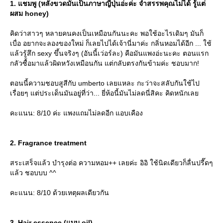
1. แชมพู (หลังขวดมันเป็นภาษาญี่ปุ่นอ่ะค่ะ จำสรรพคุณไม่ได้ รู้แต่
ผสม honey)
คิดว่าสาวๆ หลายคนคงเป็นเหมือนกันนะคะ พอใช้อะไรเดิมๆ มันก็
เบื่อ อยากจะลองของใหม่ ก็เลยไปได้เจ้านี่มาค่ะ กลิ่นหอมได้อีก ... ใช้
ล้วรู้สึก sexy ขึ้นจริงๆ (อันนี้เว่อร์ละ) คือมันแพงอ่ะนะคะ ตอนแรก
กลัวซื้อมาแล้วผิดหวังเหมือนกัน แต่กลับตรงกันข้ามค่ะ ชอบมาก!
ตอนนี้ความชอบสูสีกับ umberto เลยแหละ กะว่าจะสลับกันใช้ไป
เรื่อยๆ แต่ประเด็นมันอยู่ที่ว่า... ยี่ห้อนี้มันไม่ลดนี่สิคะ คิดหนักเล
คะแนน: 8/10 ค่ะ แพงแถมไม่ลดอีก แอบเคือง
2. Fragrance treatment
สระเสร็จแล้ว บำรุงต่อ ความหอม++ เลยค่ะ อิอิ ใช้นิดเดียวก็ลื่นปรื๊ดๆ
ล้ว ชอบบบ ^^
คะแนน: 8/10 ด้วยเหตุผลเดียวกัน
3. Hair essence (แบบ oil)