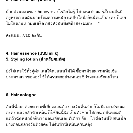
ด้วยส่วนผสมของ honey + อะไรอีกไม่รู้ ใช้ก่อนเป่าผม รู้สึกผมลื่นดี
อยู่หรอก แต่มันมาพร้อมความหนัก แค่บีบใส่มือก็หนืดแล้วอ่ะค่ะ ก็เล
ไม่ใส่ตอนเป่าผมเสร็จ กลัวหัวมันทั้งที่พึ่งสระผมอ่ะ - -"
คะแนน: 7/10 ละกัน
4. Hair essence (แบบ milk)
5. Styling lotion (สำหรับผมดัด)
ังไม่เคยใช้ทั้งคู่ค่ะ เลยให้คะแนนไม่ได้ ซื้อมาด้วยความเพ้อเจ้อ
ประมาณว่าขอลองใช้ให้ครบทุกอย่างหน่อยซิว่าจะแน่ซักแค่ไหน
6. Hair cologne
อันนี้ซื้อมาด้วยความขี้เกียจส่วนตัว บางวันตื่นสายก็ไม่มีเวลาสระผม
อ่ะค่ะ แล้วกลัวหัวเหม็น ก็ใช้อันนี้ฉีดเป็นตัวช่วยไปก่อน กลิ่นหอมดี
ต่ถ้าฉีดหนักมือก็หวานจนเอียนเลยทีเดียว อ้อ... ไว้ฉีดวันที่ไปกินเนื้อ
่างตอนกลางวันด้วยค่ะ ไม่งั้นหัวนี่เหม็นควันคลุ้ง