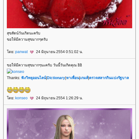
สุขสัตน์วันเกิดนะครับ
ขอให้มีความสุขมากๆครับ
ดย:
panwat
24 มิถุนายน 2554 0:51:02 น.
ขอให้มีความสุขมากๆนะครับ วันนี้วันเกิดคุณ อิอิ
Thanks:
ฟังวิทยุออนไลน์
|
Dictionary
|
หาเพื่อน
|
เกมส์
|
ตรวจสลากกินแบ่งรัฐบาล
ดย:
konseo
24 มิถุนายน 2554 1:26:29 น.