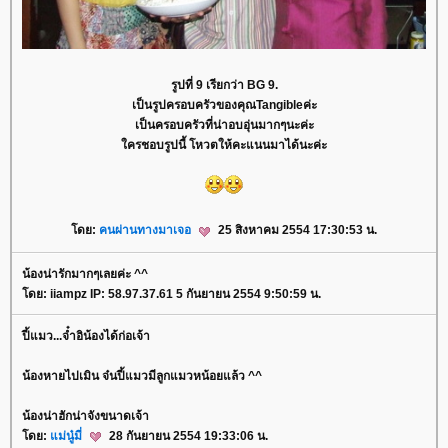
รูปที่ 9 เรียกว่า
BG 9.
เป็นรูปครอบครัวของคุณTangibleค่ะ
เป็นครอบครัวที่น่าอบอุ่นมากๆนะค่ะ
ครชอบรูปนี้ โหวตให้คะแนนมาได้นะค่ะ
ดย:
คนผ่านทางมาเจอ
25 สิงหาคม 2554 17:30:53 น.
น้องน่ารักมากๆเลยค่ะ ^^
ดย: iiampz IP: 58.97.37.61 5 กันยายน 2554 9:50:59 น.
ปี้แมว...จ๋ำอิน้องได้ก่อเจ้า
น้องหายไปเมิน จ๋นปี้แมวมีลูกแมวหน้อยแล้ว ^^
น้องน่าฮักน่าจังขนาดเจ้า
ดย:
ม่นู๋มี่
28 กันยายน 2554 19:33:06 น.