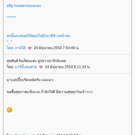
อธิฐานขอพรก่อนนะคะ
******
พรนั้นจะส่งผลให้คุณในอีกนาทีข้างหน้าค่ะ
^_^
ดย:
ภายใต้
24 มิถุนายน 2554 7:54:48 น.
สุขสันต์วันเกิดนะค่ะ ลูกสาวน่ารักจังเล
ดย:
บาร์บี้แสนสว
24 มิถุนายน 2554 8:11:33 น.
มาแฮปปี้เบริดเดย์ครับ แม่แมว
ขอหื้อสุขภาพแข็งแรง ก๋ำลังใจ๋ดี มีความสุขทุกวันเจ้าววว