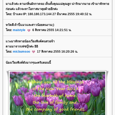
มาแล้วค่ะ ตามกลิ่นผักกาดจอ เห็นทั้งคุณแม่คุณลูก น่ารักมากมาย เข้ามาทักทา
ก่อนค่ะ แล้วจะหาโอกาสมาคุยด้วยอีกค่ะ
ดย: ป้าแดง IP: 180.180.173.144 27 มีนาคม 2555 19:40:32 น.
หวัดดีเจ้าปี่แมวและสาวน้อยคนงาม;)
ดย:
maistyle
6 สิงหาคม 2555 14:21:51 น.
วะมาทักทายน้องเวียงพิงค์คนสวยจ้า
ตามมาจากเฟซบุ๊กค่ะ อิอิ
ดย:
micbumsoo
17 สิงหาคม 2555 16:20:26 น.
น้องเวียงพิงค์ดังมากๆนะครับตอนนี้