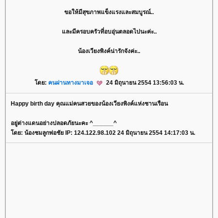
ขอให้มีสุขภาพแข็งแรงและสมบูรณ์..
ละมีครอบครัวที่อบอุ่นตลอดไปนะค่ะ..
น้องเวียงพิงค์น่ารักจังค่ะ..
ดย:
คนผ่านทางมาเจอ
24 มิถุนายน 2554 13:56:03 น.
Happy birth day คุณแม่คนสวยของน้องเวียงพิงค์แห่งชานเรือน
อยู่ต่างแดนอย่างปลอดภัยนะคะ ^______^
ดย: น้องชมลูกพ่อชัย IP: 124.122.98.102 24 มิถุนายน 2554 14:17:03 น.