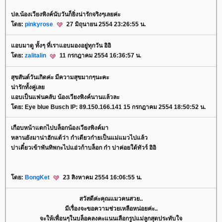
ปล.น้องเวียงพิงค์นับวันก็ยิ่งน่ารักจริงๆเลยค่ะ
ดย:
pinkyrose
27 มิถุนายน 2554 23:26:55 น.
อบมาดู ทั้งๆ ที่เราแอบมองอยู่ทุกวัน อิอิ
ดย:
zalitalin
11 กรกฎาคม 2554 16:36:57 น.
สุขสันต์วันเกิดค่ะ มีความสุขมากๆนะคะ
น่ารักทั้งคู่เล
อบเป็นแฟนคลับ น้องเวียงพิงค์นานแล้วละ
ดย: Eye blue Busch IP: 89.150.166.141 15 กรกฎาคม 2554 18:50:52 น.
เกือบหน้าแตกไปบล็อกน้องเวียงพิงค์มา
หลานยังมาน่าฮักแต้ว่า กำเดียวก๋ายเป็นแม่แมวไปแล้ว
บ่าเดี๋ยวเข้าพันทิพกะไปแอ่วก้าบล็อก ก๋า บ่าค่อยใด้ทัวร์ อิอิ
ดย:
BongKet
23 สิงหาคม 2554 16:06:55 น.
สวัสดีค่ะคุณแมวคนสวย..
มีเรื่องจะขอความช่วยเหลือหน่อยค่ะ..
จะให้เพื่อนๆในบล็อคลงคะแนนเลือกรูปแม่ลูกสุดประทับใจ