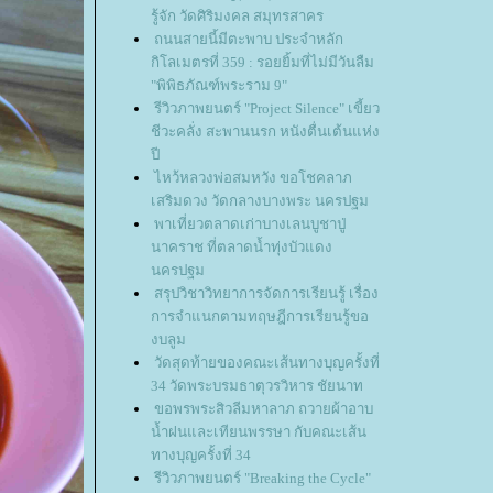
รู้จัก วัดศิริมงคล สมุทรสาคร
ถนนสายนี้มีตะพาบ ประจำหลัก
กิโลเมตรที่ 359 : รอยยิ้มที่ไม่มีวันลืม
"พิพิธภัณฑ์พระราม 9"
รีวิวภาพยนตร์ "Project Silence" เขี้ยว
ชีวะคลั่ง สะพานนรก หนังตื่นเต้นแห่ง
ปี
ไหว้หลวงพ่อสมหวัง ขอโชคลาภ
เสริมดวง วัดกลางบางพระ นครปฐม
พาเที่ยวตลาดเก่าบางเลนบูชาปู่
นาคราช ที่ตลาดน้ำทุ่งบัวแดง
นครปฐม
สรุปวิชาวิทยาการจัดการเรียนรู้ เรื่อง
การจำแนกตามทฤษฎีการเรียนรู้ขอ
งบลูม
วัดสุดท้ายของคณะเส้นทางบุญครั้งที่
34 วัดพระบรมธาตุวรวิหาร ชัยนาท
ขอพรพระสิวลีมหาลาภ ถวายผ้าอาบ
น้ำฝนและเทียนพรรษา กับคณะเส้น
ทางบุญครั้งที่ 34
รีวิวภาพยนตร์ "Breaking the Cycle"