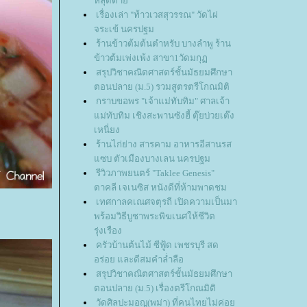
หลุดตา
เรื่องเล่า "ท้าวเวสสุวรรณ" วัดไผ่
จระเข้ นครปฐม
ร้านข้าวต้มต้นตำหรับ บางลำพู ร้าน
ข้าวต้มเพ่งเพ้ง สาขา1วัดมกุ
สรุปวิชาคณิตศาสตร์ชั้นมัธยมศึกษา
ตอนปลาย (ม.5) รวมสูตรตรีโกณมิติ
กราบขอพร "เจ้าแม่ทับทิม" ศาลเจ้า
ม่ทับทิม เชิงสะพาน​ซังฮี้ ตุ๊ยบ่วยเต๊ง
เหนี่ยง
ร้านไก่ย่าง สารคาม อาหารอีสานรส
ซบ ตัวเมืองบางเลน นครปฐม
รีวิวภาพยนตร์ "Taklee Genesis"
ตาคลี เจเนซิส หนังดีที่ห้ามพาดชม
เทศกาลคเณศจตุรถี เปิดความเป็นมา
พร้อมวิธีบูชาพระพิฆเนศให้ชีวิต
รุ่งเรือง
ครัวบ้านต้นไม้ ซีฟู้ด เพชรบุรี สด
อร่อย และดีสมคำล่ำลือ
สรุปวิชาคณิตศาสตร์ชั้นมัธยมศึกษา
ตอนปลาย (ม.5) เรื่องตรีโกณมิติ
วัดศิลปะมอญ(พม่า) ที่คนไทยไม่ค่อ