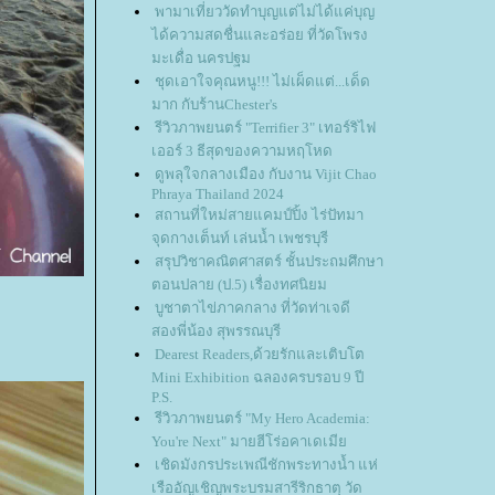
พามาเที่ยววัดทำบุญแต่ไม่ได้แค่บุญ
ได้ความสดชื่นและอร่อย ที่วัดโพรง
มะเดื่อ นครปฐม
ชุดเอาใจคุณหนู!!! ไม่เผ็ดแต่...เด็ด
มาก กับร้านChester's
รีวิวภาพยนตร์ "Terrifier 3" เทอร์ริไฟ
เออร์ 3 ธีสุดของความหฤโหด
ดูพลุใจกลางเมือง กับงาน Vijit Chao
Phraya Thailand 2024
สถานที่ใหม่สายแคมป์ปิ้ง ไร่ปัทมา
จุดกางเต็นท์ เล่นน้ำ เพชรบุรี
สรุปวิชาคณิตศาสตร์ ชั้นประถมศึกษา
ตอนปลาย (ป.5) เรื่องทศนิยม
บูชาตาไข่ภาคกลาง ที่วัดท่าเจดี
สองพี่น้อง สุพรรณบุรี
Dearest Readers,ด้วยรักและเติบโต
Mini Exhibition ฉลองครบรอบ 9 ปี
P.S.
รีวิวภาพยนตร์ "My Hero Academia:
You're Next" มายฮีโร่อคาเดเมี
เชิดมังกรประเพณีชักพระทางน้ำ แห่
เรืออัญเชิญพระบรมสารีริกธาตุ วัด