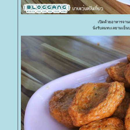
เปิดด้วยอาหารจานแรก
นั่งรับลมทะเลยามเย็น