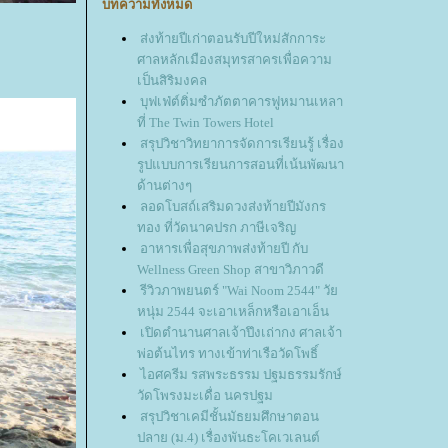
บทความทั้งหมด
ส่งท้ายปีเก่าตอนรับปีใหม่สักการะ
ศาลหลักเมืองสมุทรสาครเพื่อความ
เป็นสิริมงคล
บุฟเฟ่ต์ติ่มซำภัตตาคารฟูหมานเหลา
ที่ The Twin Towers Hotel
สรุปวิชาวิทยาการจัดการเรียนรู้ เรื่อง
รูปแบบการเรียนการสอนที่เน้นพัฒนา
ด้านต่างๆ
ลอดโบสถ์เสริมดวงส่งท้ายปีมังกร
ทอง ที่วัดนาคปรก ภาษีเจริญ
อาหารเพื่อสุขภาพส่งท้ายปี กับ
Wellness Green Shop สาขาวิภาวดี
รีวิวภาพยนตร์ "Wai Noom 2544" วั
หนุ่ม 2544 จะเอาเหล็กหรือเอาเอ็น
เปิดตำนานศาลเจ้าปึงเถ่ากง ศาลเจ้า
พ่อต้นไทร ทางเข้าท่าเรือวัดโพธิ์
ไอศครีม รสพระธรรม ปฐมธรรมรักษ์
วัดโพรงมะเดื่อ นครปฐม
สรุปวิชาเคมีชั้นมัธยมศึกษาตอน
ปลาย (ม.4) เรื่องพันธะโคเวเลนต์