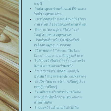
นางชี
กินปลาทูทอดร้านเพื่อนแม่ ที่ร้านแดง
ริมน้ำ สมุทรสงคราม
นวข้อสอบเข้า มัธยมศึกษาปีที่1 วิชา
ภาษาไทย เรื่องชนิดของคำภาษาไท
สักการะ "หลวงปู่สุด สิริธโร" องค์
หญ่ วัดกาหลง สมุทรสาคร
ร้านก๋วยเตี๋ยวเนื้อตุ๋น "น้องเบียร์"
ทีเด็ดย่านพุทธมณฑลสาย1
รีวิวภาพยนตร์ "Venom : The Last
Dance" เวน่อม : มหาศึกอสูรอหังการ
ไหว้ศาลเจ้าจีนศักดิ์สิทธิ์ย่านบางหว้า
ฝั่งธน ศาลขุนด่านเจ้าพ่อเสือ
ร้านอาหารเก่าแก่ติดถนนธนบุรี-
ปากท่อ ร้านอาหารลูกปลา สมุทรสาคร
สรุปวิชาวิทยาการจัดการเรียนรู้ เรื่อง
ทฤษฎีการเรียนรู้
วัดเฉลิมพระเกียรติวรวิหาร วัดดัง
นนทบุรี ที่เที่ยวใกล้กรุงเทพ งดงาม
สไตล์ไทยจีน
ร้านบะหมี่ในตำนาน ติดMRTวัด