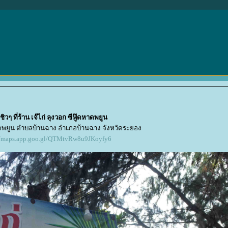
ิวๆ ที่ร้าน เจ๊ไก่ ลุงวอก ซีฟู๊ดหาดพยูน
หาดพยูน ตำบลบ้านฉาง อำเภอบ้านฉาง จังหวัดระยอง
//maps.app.goo.gl/QTMtvRw8u9JKoyfy6