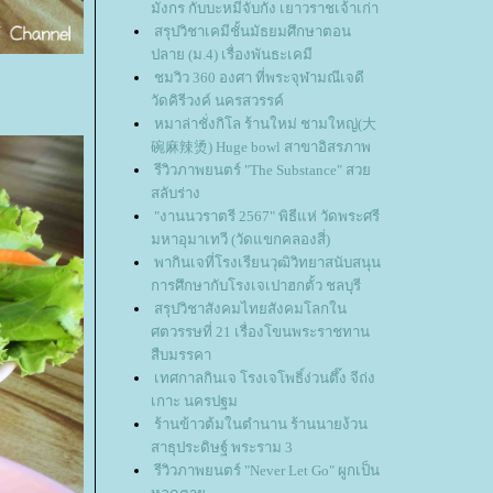
มังกร กับบะหมีจับกัง เยาวราชเจ้าเก่า
สรุปวิชาเคมีชั้นมัธยมศึกษาตอน
ปลาย (ม.4) เรื่องพันธะเคมี
ชมวิว 360 องศา ที่พระจุฬามณีเจดี
วัดคิรีวงค์ นครสวรรค์
หมาล่าชั่งกิโล ร้านใหม่ ชามใหญ่(大
碗麻辣烫) Huge bowl สาขาอิสรภาพ
รีวิวภาพยนตร์ "The Substance" สว
สลับร่าง
"งานนวราตรี 2567" พิธีแห่ วัดพระศรี
มหาอุมาเทวี (วัดแขกคลองสี่)
พากินเจที่โรงเรียนวุฒิวิทยาสนับสนุน
การศึกษากับโรงเจเปาฮกตั้ว ชลบุรี
สรุปวิชาสังคมไทยสังคมโลกใน
ศตวรรษที่ 21 เรื่องโขนพระราชทาน
สืบมรรคา
เทศกาลกินเจ โรงเจโพธิ์ง่วนตึ๊ง จีถ่ง
เกาะ นครปฐม
ร้านข้าวต้มในตำนาน ร้านนายง้วน
สาธุประดิษฐ์ พระราม 3
รีวิวภาพยนตร์ "Never Let Go" ผูกเป็น