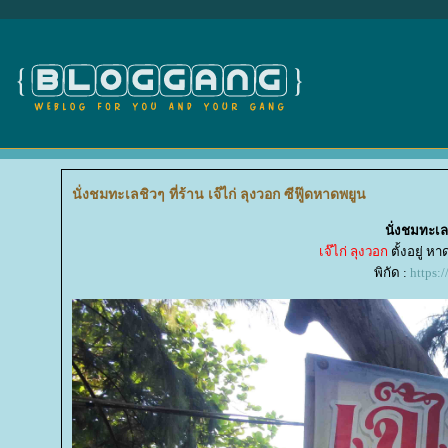
นั่งชมทะเลชิวๆ ที่ร้าน เจ๊ไก่ ลุงวอก ซีฟู๊ดหาดพยูน
นั่งชมทะเลช
เจ๊ไก่ ลุงวอก
ตั้งอยู่ 
พิกัด :
https: