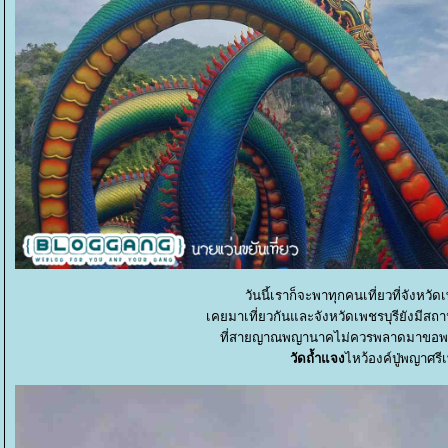
วันนี้เราก็จะพาทุกคนเที่ยวที่จังหว
เคยมาเที่ยวกันและจังหวัดเพชรบุรียังมีสถา
ที่สายญาณพญานาคไม่ควรพลาดมาขอพรพญ
วัดถ้ำแจง
ไหว้องค์ปู่พญาศรี