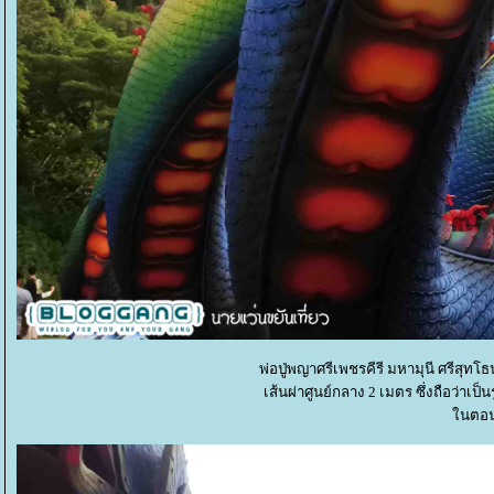
พ่อปู่พญาศรีเพชรคีรี มหามุนี ศรีสุท
เส้นผ่าศูนย์กลาง 2 เมตร ซึ่งถือว่าเป
นตอนน