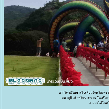
หากใครมีโอกาสไปเที่ยวจังหวัดเพชรบ
มหามุนี ศรีสุทโธนาคราช กันครับ เ
อาจจะได้โชคไ