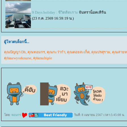
9 Days holiday : ชีวิตติดเกาะ
จันทราน็อคเทิร์น
(23 ก.ค. 2569 16:59:19 น.)
ผู้โหวตบล็อกนี้...
คุณปัญญา Dh
,
คุณหอมกร
,
คุณกะว่าก๋า
,
คุณดอยสะเก็ด
,
คุณปรศุราม
,
คุณสายห
คุณnewyorknurse
,
คุณmultiple
ดย:
หอมกร
วันที่: 8 เมษายน 2567 เวลา:5:45:08 น.