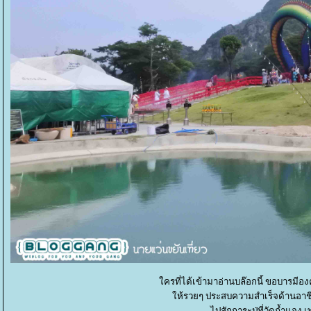
ครที่ได้เข้ามาอ่านบล๊อกนี้ ขอบารมีอง
ห้รวยๆ ประสบความสำเร็จด้านอาชี
ไปสักการะปู่ที่วัดถ้ำแจง 