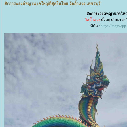
สักการะองค์พญานาคใหญ่ที่สุดในไทย วัดถ้ำแจง เพชรบุรี
สักการะองค์พญานาคใหญ่ท
วัดถ้ำแจง
ตั้งอยู่ ตำบลเข
พิกัด :
https://maps.ap