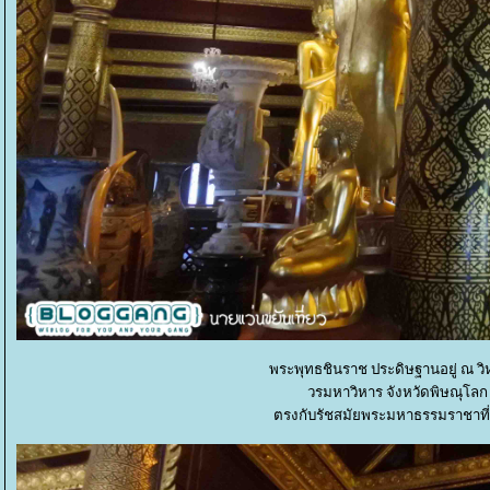
พระพุทธชินราช ประดิษฐานอยู่ ณ ว
วรมหาวิหาร จังหวัดพิษณุโลก ส
ตรงกับรัชสมัยพระมหาธรรมราชาที่ 