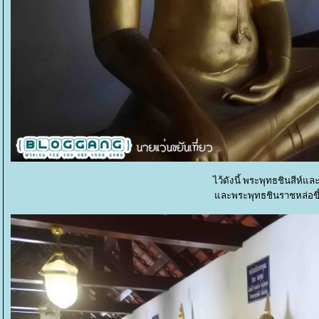
ไว้ดังนี้ พระพุทธชินสีห์แ
ละพระพุทธชินราชหล่อขึ้นใ