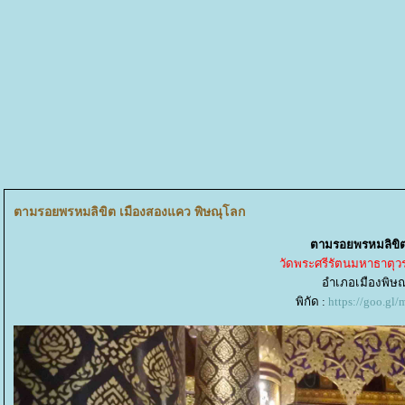
ตามรอยพรหมลิขิต เมืองสองแคว พิษณุโลก
ตามรอยพรหมลิขิต
วัดพระศรีรัตนมหาธาตุว
อำเภอเมืองพิษณ
พิกัด :
https://goo.g