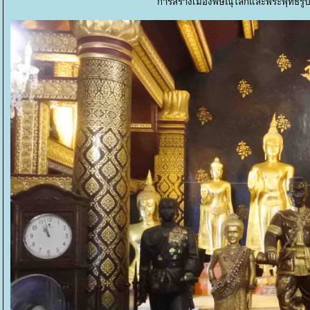
การสร้างเมืองพิษณุโลกและพระพุทธรูป