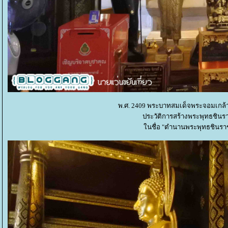
พ.ศ. 2409 พระบาทสมเด็จพระจอมเกล้าเจ้
ประวัติการสร้างพระพุทธชินร
นชื่อ "ตำนานพระพุทธชินรา