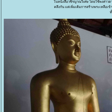
นหนังสือวชิรญาณวิเศษ โดยใช้พงศาวดาร
คลึงกัน แต่เพิ่มเติมการสร้างพระเหลือเ
ท