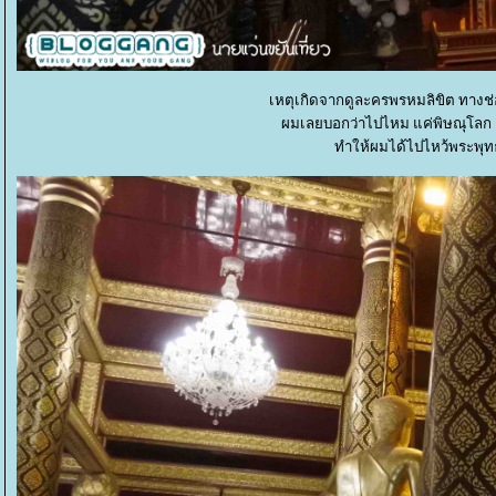
เหตุเกิดจากดูละครพรหมลิขิต ทางช่
ผมเลยบอกว่าไปไหม แค่พิษณุโลก เช้
ทำให้ผมได้ไปไหว้พระพุทธช