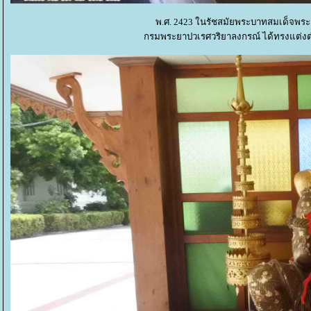
พ.ศ. 2423 ในรัชสมัยพระบาทสมเด็จพระจ
กรมพระยาปวเรศวริยาลงกรณ์ ได้ทรงแต่งต