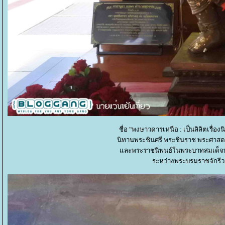
ชื่อ "พงษาวดารเหนือ : เป็นลิลิตเรื
นิทานพระชินศรี พระชินราช พระศาสดา" 
ละพระราชนิพนธ์ในพระบาทสมเด็จพระจ
ระหว่างพระบรมราชจักรีว