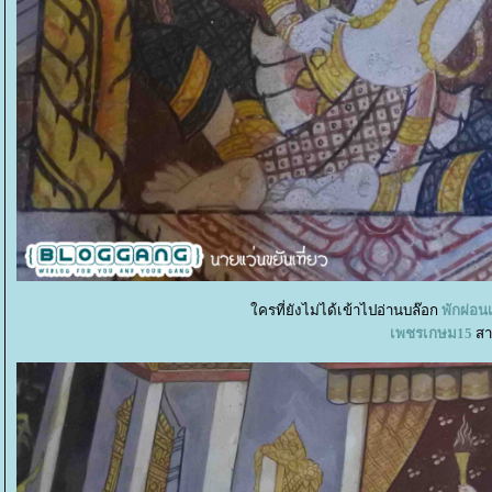
ครที่ยังไม่ได้เข้าไปอ่านบล๊อก
พักผ่อน
เพชรเกษม15
สา