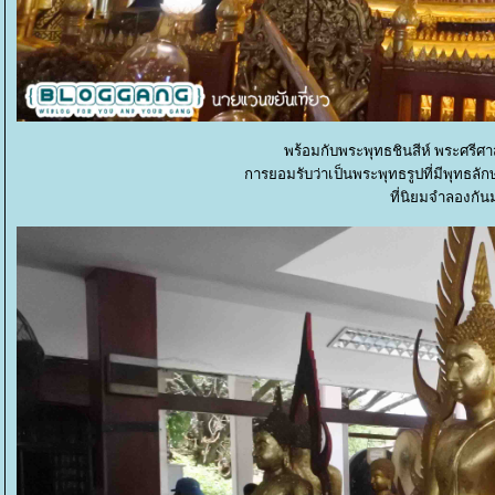
พร้อมกับพระพุทธชินสีห์ พระศรีศ
การยอมรับว่าเป็นพระพุทธรูปที่มีพุทธลั
ที่นิยมจำลองกั