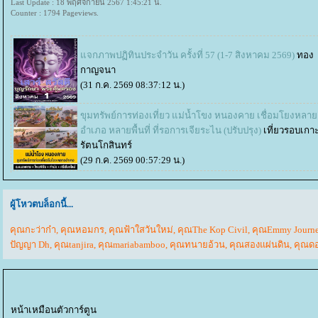
Last Update : 18 พฤศจิกายน 2567 1:45:21 น.
Counter : 1794 Pageviews.
จกภาพปฏิทินประจำวัน ครั้งที่ 57 (1-7 สิงหาคม 2569)
ทอง
กาญจนา
(31 ก.ค. 2569 08:37:12 น.)
ขุมทรัพย์การท่องเที่ยว แม่น้ำโขง หนองคาย เชื่อมโยงหลา
อำเภอ หลายพื้นที่ ที่รอการเจียระไน (ปรับปรุง)
เที่ยวรอบเกา
รัตนโกสินทร์
(29 ก.ค. 2569 00:57:29 น.)
ผู้โหวตบล็อกนี้...
คุณกะว่าก๋า
,
คุณหอมกร
,
คุณฟ้าใสวันใหม่
,
คุณThe Kop Civil
,
คุณEmmy Journey
ปัญญา Dh
,
คุณtanjira
,
คุณmariabamboo
,
คุณทนายอ้วน
,
คุณสองแผ่นดิน
,
คุณดอ
หน้าเหมือนตัวการ์ตูน