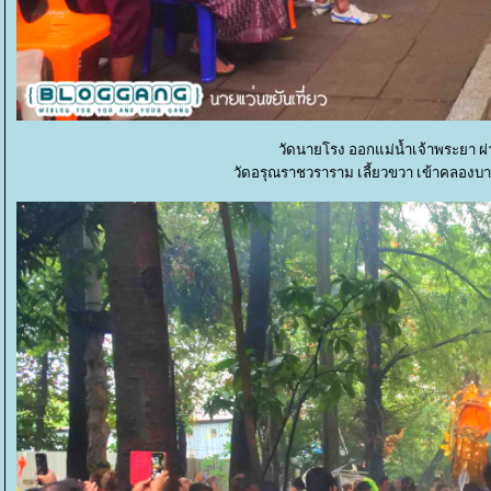
วัดนายโรง ออกแม่น้ำเจ้าพระยา ผ่
วัดอรุณราชวราราม เลี้ยวขวา เข้าคลองบ