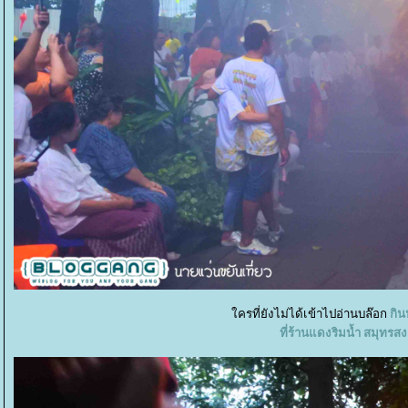
ครที่ยังไม่ได้เข้าไปอ่านบล๊อก
กิน
ที่ร้านแดงริมน้ำ สมุทรส