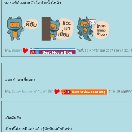
ของแท้ต้องแบบสิงโตปากน้ำโพจ้า
ดย:
หอมกร
วันที่: 18 พฤศจิกายน 2567 เวลา:7:22:44
วะเข้ามาเยี่ยมค่ะ
ดย:
Emmy Journey พากิน พาเที่ยว
วันที่: 18 พฤศจิ
สวัสดีครับ
เดี๋ยวนี้มังกรมีแสงแล้ว รู้สึกทันสมัยดีครับ