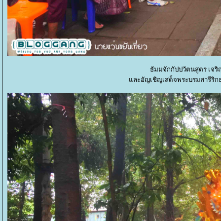
ธัมมจักกัปปวัตนสูตร เจ
ละอัญเชิญเสด็จพระบรมสารีริกธาต