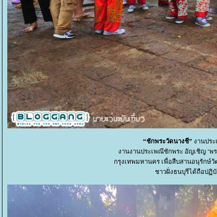
“ชักพระวัดนางชี”
งานประเ
งานงานประเพณีชักพระ อัญเชิญ ‘พระบ
กรุงเทพมหานคร เพื่อสืบสานอนุรักษ์
ชาวฝั่งธนบุรีได้ถือปฏิ