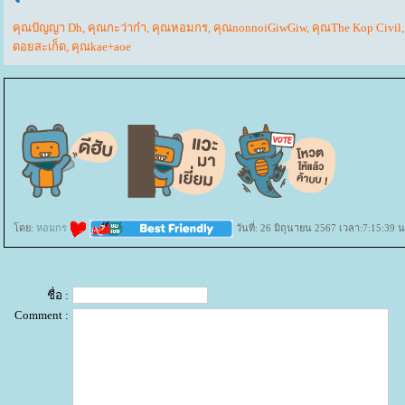
คุณปัญญา Dh
,
คุณกะว่าก๋า
,
คุณหอมกร
,
คุณnonnoiGiwGiw
,
คุณThe Kop Civil
ดอยสะเก็ด
,
คุณkae+aoe
ดย:
หอมกร
วันที่: 26 มิถุนายน 2567 เวลา:7:15:39 น
ชื่อ :
Comment :