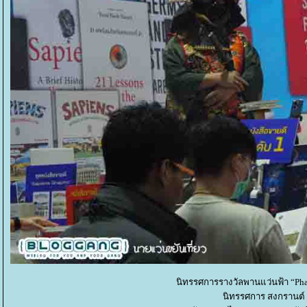
นิทรรศการรางวัลพานแว่นฟ้า “Phanw
นิทรรศการ สงกรานต์ พ