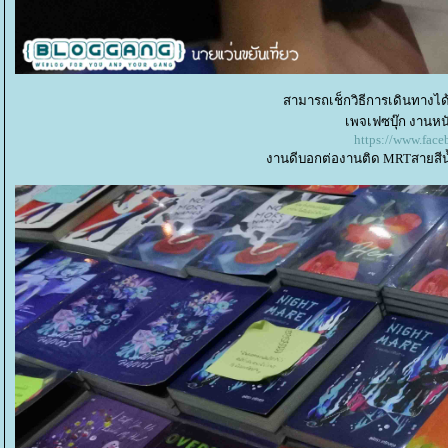
สามารถเช็กวิธีการเดินทางได้ที
เพจเฟซบุ๊ก งานหนั
https://www.fac
งานดีบอกต่องานติด MRTสายสีน้ำเ