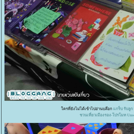
ครที่ยังไม่ได้เข้าไปอ่านบล๊อก
กร็บ รับลูก
ชวนเที่ยวเมืองรอง-โปรโมท Uns