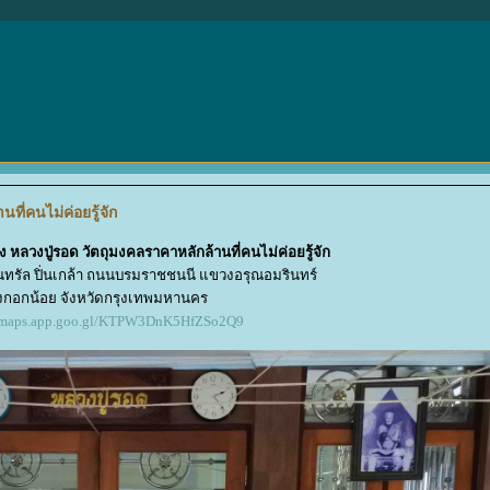
ที่คนไม่ค่อยรู้จัก
รง หลวงปู่รอด วัตถุมงคลราคาหลักล้านที่คนไม่ค่อยรู้จัก
เซ็นทรัล ปิ่นเกล้า ถนนบรมราชชนนี แขวงอรุณอมรินทร์
กอกน้อย จังหวัดกรุงเทพมหานคร
//maps.app.goo.gl/KTPW3DnK5HfZSo2Q9