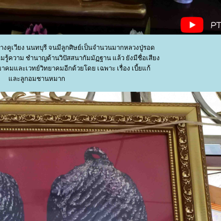
คูเวียง นนทบุรี จนมีลูกศิษย์เป็นจำนวนมากหลวงปู่รอด
รู้ความ ชำนาญด้านวิปัสสนากัมมัฏฐาน แล้ว ยังมีชื่อเสียง
าคมและเวทย์วิทยาคมอีกด้วยโดย เฉพาะ เรื่อง เบี้ยแก้
ละลูกอมชานหมาก