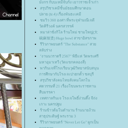
มังกร กับบะหมีจับกัง เยาวราชเจ้าเก่า
สรุปวิชาเคมีชั้นมัธยมศึกษาตอน
ปลาย (ม.4) เรื่องพันธะเคมี
ชมวิว 360 องศา ที่พระจุฬามณีเจดี
วัดคิรีวงค์ นครสวรรค์
หมาล่าชั่งกิโล ร้านใหม่ ชามใหญ่(大
碗麻辣烫) Huge bowl สาขาอิสรภาพ
รีวิวภาพยนตร์ "The Substance" สว
สลับร่าง
"งานนวราตรี 2567" พิธีแห่ วัดพระศรี
มหาอุมาเทวี (วัดแขกคลองสี่)
พากินเจที่โรงเรียนวุฒิวิทยาสนับสนุน
การศึกษากับโรงเจเปาฮกตั้ว ชลบุรี
สรุปวิชาสังคมไทยสังคมโลกใน
ศตวรรษที่ 21 เรื่องโขนพระราชทาน
สืบมรรคา
เทศกาลกินเจ โรงเจโพธิ์ง่วนตึ๊ง จีถ่ง
เกาะ นครปฐม
ร้านข้าวต้มในตำนาน ร้านนายง้วน
สาธุประดิษฐ์ พระราม 3
รีวิวภาพยนตร์ "Never Let Go" ผูกเป็น