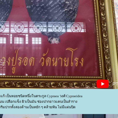
แก้ เป็นหอยชนิดหนึ่งในตระกูล Cypraea วงศ์ Cypraeidea
บน เปลือกแข็ง ผิวเป็นมัน ช่องปากยาวแคบเป็นลำราง
ิมปากทั้งสองด้านเป็นหยัก ๆ คล้ายฟัน ไม่มีแผ่นปิด