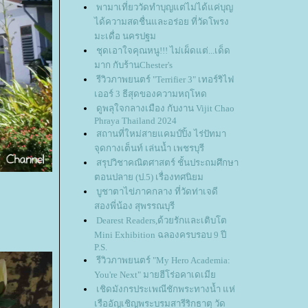
พามาเที่ยววัดทำบุญแต่ไม่ได้แค่บุญ
ได้ความสดชื่นและอร่อย ที่วัดโพรง
มะเดื่อ นครปฐม
ชุดเอาใจคุณหนู!!! ไม่เผ็ดแต่...เด็ด
มาก กับร้านChester's
รีวิวภาพยนตร์ "Terrifier 3" เทอร์ริไฟ
เออร์ 3 ธีสุดของความหฤโหด
ดูพลุใจกลางเมือง กับงาน Vijit Chao
Phraya Thailand 2024
สถานที่ใหม่สายแคมป์ปิ้ง ไร่ปัทมา
จุดกางเต็นท์ เล่นน้ำ เพชรบุรี
สรุปวิชาคณิตศาสตร์ ชั้นประถมศึกษา
ตอนปลาย (ป.5) เรื่องทศนิยม
บูชาตาไข่ภาคกลาง ที่วัดท่าเจดี
สองพี่น้อง สุพรรณบุรี
Dearest Readers,ด้วยรักและเติบโต
Mini Exhibition ฉลองครบรอบ 9 ปี
P.S.
รีวิวภาพยนตร์ "My Hero Academia:
You're Next" มายฮีโร่อคาเดเมี
เชิดมังกรประเพณีชักพระทางน้ำ แห่
เรืออัญเชิญพระบรมสารีริกธาตุ วัด