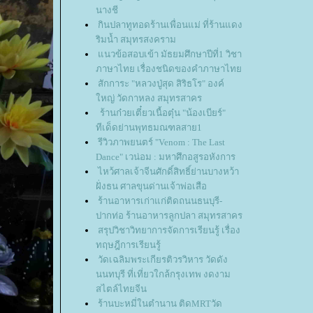
นางชี
กินปลาทูทอดร้านเพื่อนแม่ ที่ร้านแดง
ริมน้ำ สมุทรสงคราม
นวข้อสอบเข้า มัธยมศึกษาปีที่1 วิชา
ภาษาไทย เรื่องชนิดของคำภาษาไท
สักการะ "หลวงปู่สุด สิริธโร" องค์
หญ่ วัดกาหลง สมุทรสาคร
ร้านก๋วยเตี๋ยวเนื้อตุ๋น "น้องเบียร์"
ทีเด็ดย่านพุทธมณฑลสาย1
รีวิวภาพยนตร์ "Venom : The Last
Dance" เวน่อม : มหาศึกอสูรอหังการ
ไหว้ศาลเจ้าจีนศักดิ์สิทธิ์ย่านบางหว้า
ฝั่งธน ศาลขุนด่านเจ้าพ่อเสือ
ร้านอาหารเก่าแก่ติดถนนธนบุรี-
ปากท่อ ร้านอาหารลูกปลา สมุทรสาคร
สรุปวิชาวิทยาการจัดการเรียนรู้ เรื่อง
ทฤษฎีการเรียนรู้
วัดเฉลิมพระเกียรติวรวิหาร วัดดัง
นนทบุรี ที่เที่ยวใกล้กรุงเทพ งดงาม
สไตล์ไทยจีน
ร้านบะหมี่ในตำนาน ติดMRTวัด