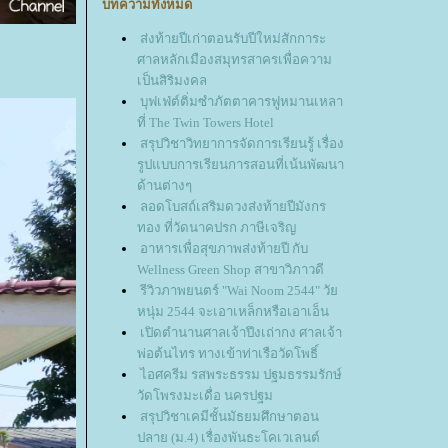
บทความทั้งหมด
ส่งท้ายปีเก่าตอนรับปีใหม่สักการะ
ศาลหลักเมืองสมุทรสาครเพื่อความ
เป็นสิริมงคล
บุฟเฟ่ต์ติ่มซำภัตตาคารฟูหมานเหลา
ที่ The Twin Towers Hotel
สรุปวิชาวิทยาการจัดการเรียนรู้ เรื่อง
รูปแบบการเรียนการสอนที่เน้นพัฒนา
ด้านต่างๆ
ลอดโบสถ์เสริมดวงส่งท้ายปีมังกร
ทอง ที่วัดนาคปรก ภาษีเจริญ
อาหารเพื่อสุขภาพส่งท้ายปี กับ
Wellness Green Shop สาขาวิภาวดี
รีวิวภาพยนตร์ "Wai Noom 2544" วั
หนุ่ม 2544 จะเอาเหล็กหรือเอาเอ็น
เปิดตำนานศาลเจ้าปึงเถ่ากง ศาลเจ้า
พ่อต้นไทร ทางเข้าท่าเรือวัดโพธิ์
ไอศครีม รสพระธรรม ปฐมธรรมรักษ์
วัดโพรงมะเดื่อ นครปฐม
สรุปวิชาเคมีชั้นมัธยมศึกษาตอน
ปลาย (ม.4) เรื่องพันธะโคเวเลนต์