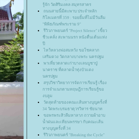
รู้จัก วัดศิริมงคล สมุทรสาคร
ถนนสายนี้มีตะพาบ ประจำหลัก
กิโลเมตรที่ 359 : รอยยิ้มที่ไม่มีวันลืม
"พิพิธภัณฑ์พระราม 9"
รีวิวภาพยนตร์ "Project Silence" เขี้ยว
ชีวะคลั่ง สะพานนรก หนังตื่นเต้นแห่ง
ปี
ไหว้หลวงพ่อสมหวัง ขอโชคลาภ
เสริมดวง วัดกลางบางพระ นครปฐม
พาเที่ยวตลาดเก่าบางเลนบูชาปู่
นาคราช ที่ตลาดน้ำทุ่งบัวแดง
นครปฐม
สรุปวิชาวิทยาการจัดการเรียนรู้ เรื่อง
การจำแนกตามทฤษฎีการเรียนรู้ขอ
งบลูม
วัดสุดท้ายของคณะเส้นทางบุญครั้งที่
34 วัดพระบรมธาตุวรวิหาร ชัยนาท
ขอพรพระสิวลีมหาลาภ ถวายผ้าอาบ
น้ำฝนและเทียนพรรษา กับคณะเส้น
ทางบุญครั้งที่ 34
รีวิวภาพยนตร์ "Breaking the Cycle"