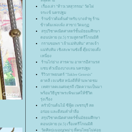
หลุดตา
เรื่องเล่า "ท้าวเวสสุวรรณ" วัดไผ่
จระเข้ นครปฐม
ร้านข้าวต้มต้นตำหรับ บางลำพู ร้าน
ข้าวต้มเพ่งเพ้ง สาขา1วัดมกุ
สรุปวิชาคณิตศาสตร์ชั้นมัธยมศึกษา
ตอนปลาย (ม.5) รวมสูตรตรีโกณมิติ
กราบขอพร "เจ้าแม่ทับทิม" ศาลเจ้า
ม่ทับทิม เชิงสะพาน​ซังฮี้ ตุ๊ยบ่วยเต๊ง
เหนี่ยง
ร้านไก่ย่าง สารคาม อาหารอีสานรส
ซบ ตัวเมืองบางเลน นครปฐม
รีวิวภาพยนตร์ "Taklee Genesis"
ตาคลี เจเนซิส หนังดีที่ห้ามพาดชม
เทศกาลคเณศจตุรถี เปิดความเป็นมา
พร้อมวิธีบูชาพระพิฆเนศให้ชีวิต
รุ่งเรือง
ครัวบ้านต้นไม้ ซีฟู้ด เพชรบุรี สด
อร่อย และดีสมคำล่ำลือ
สรุปวิชาคณิตศาสตร์ชั้นมัธยมศึกษา
ตอนปลาย (ม.5) เรื่องตรีโกณมิติ
วัดศิลปะมอญ(พม่า) ที่คนไทยไม่ค่อ