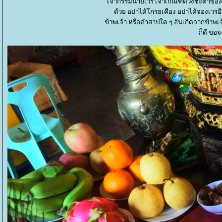
เจ้ากรรมนายเวร เจ้าเกณฑ์ดวงชะตาของข้
ด้วย อย่าได้โกรธเคือง อย่าได้จองเว
ข้าพเจ้า หรือคำสาปใด ๆ อันเกิดจากข้าพเ
ก็ดี ขอ