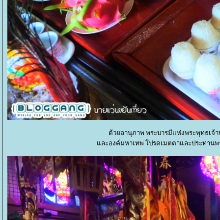
ด้วยอานุภาพ พระบารมีแห่งพระพุทธเจ้าท
ละองค์มหาเทพ โปรดเมตตาและประทานพรแก่