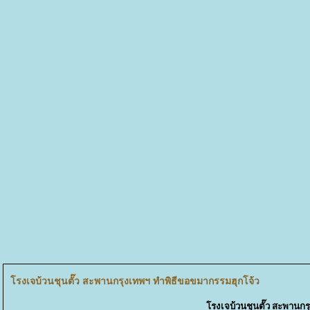
รงเจบ้วนชุนตั๊ว สะพานกรุงเทพฯ ทำพิธีขอขมากรรมฮุกโจ้ว
รงเจบ้วนชุนตั๊ว สะพานกร