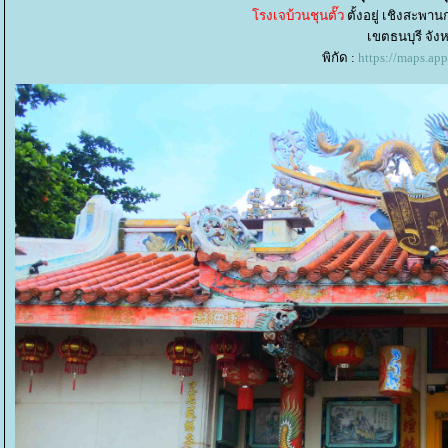
รงเจบ้วนชุนตั๊ว
ตั้งอยู่ เชิงสะ
เขตธนบุรี จั
พิกัด :
https://maps.a