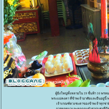
ผู้ยิ่งใหญ่ทั้งหลายใน 19 ชั้นฟ้า 16 พรห
พระแม่คงคา ที่ข้าพเจ้าอาศัยและยืนอยู่นี้ พ
เจ้าเกณฑ์ดวงชะตาของข้าพเจ้าทุกชาติภ
การขอขมาและขอถอนคำสาปแช่งที่มีต่อก