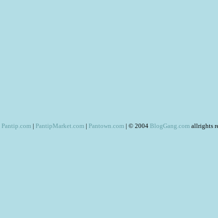
Pantip.com
|
PantipMarket.com
|
Pantown.com
| © 2004
BlogGang.com
allrights 