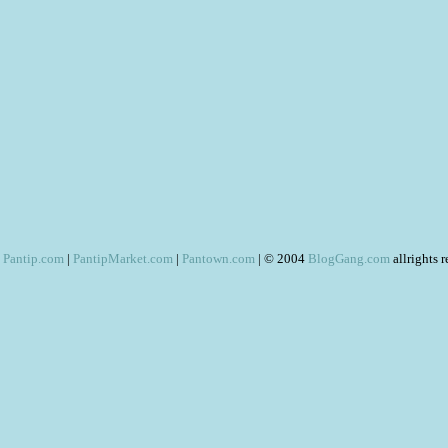
Pantip.com
|
PantipMarket.com
|
Pantown.com
| © 2004
BlogGang.com
allrights 