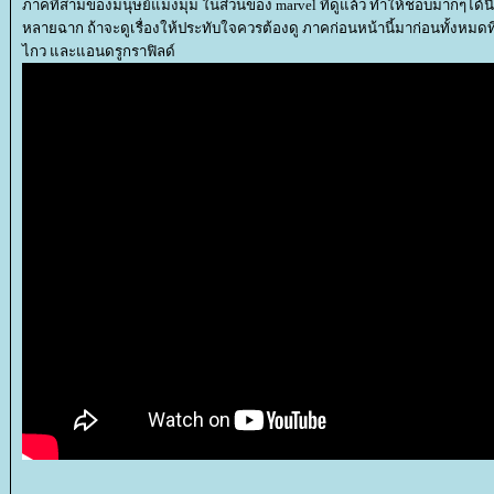
ภาคที่สามของมนุษย์แมงมุม ในส่วนของ marvel ที่ดูแล้ว ทำให้ชอบมากๆได้
หลายฉาก ถ้าจะดูเรื่องให้ประทับใจควรต้องดู ภาคก่อนหน้านี้มาก่อนทั้งหมดที
ไกว และแอนดรูกราฟิลด์