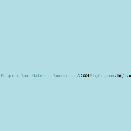
Pantip.com
|
PantipMarket.com
|
Pantown.com
| © 2004
BlogGang.com
allrights 