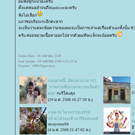
ผมฟังทุกแนวอะครับ
ตั้งแต่หมอลำจนถึงhardcoreอะครับ
ฟังไม่เลือก
ถวชอบร้องเกะอีกตะหาก
จะเห็นว่าแต่ละข้อความของผมจะเป็นการเล่าแต่เรื่องตัวเองทั้งนั้น 
ครับ ค่อยขยายเนื้อหาออกไปจากตัวผมทีละเล็กละน้อยครับ
Create Date : 19 เมษายน 2549
Last Update : 19 เมษายน 2549 0:31:22 น.
Counter : 1084 Pageviews.
ถนนสายนี้...มีตะพาบ กม.393
C
"ภาพถ่ายที่บ่งบอกความเป็นตัว
(
คุณ"
กะริโตะคุง
(19 ม.ค. 2569 16:27:59 น.)
จ
4 มค 69 โครงการอนุรักษ์
กิ
กล้วยไม้รองเท้านารีอินทนนท์
บ
mcayenne94
อ
(4 ม.ค. 2569 21:47:02 น.)
(