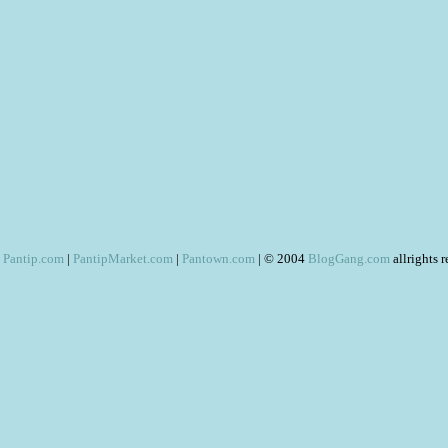
Pantip.com
|
PantipMarket.com
|
Pantown.com
| © 2004
BlogGang.com
allrights 