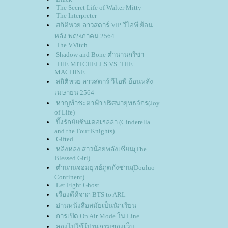
The Secret Life of Walter Mitty
The Interpreter
สถิติหวย ลาวสตาร์ VIP วีไอพี ย้อน
หลัง พฤษภาคม 2564
The VVitch
Shadow and Bone ตำนานกรีชา
THE MITCHELLS VS. THE
MACHINE
สถิติหวย ลาวสตาร์ วีไอพี ย้อนหลัง
เมษายน 2564
หาญท้าชะตาฟ้า ปริศนายุทธจักร(Joy
of Life)
ปิ๊งรักยัยซินเดอเรลล่า (Cinderella
and the Four Knights)
Gifted
หลิงหลง สาวน้อยพลังเซียน(The
Blessed Girl)
ตำนานจอมยุทธ์ภูตถังซาน(Douluo
Continent)
Let Fight Ghost
เรื่องดีดีจาก BTS to ARL
อ่านหนังสือสมัยเป็นนักเรียน
การเปิด On Air Mode ใน Line
ลองไปใช้โปรแกรมของเว็บ