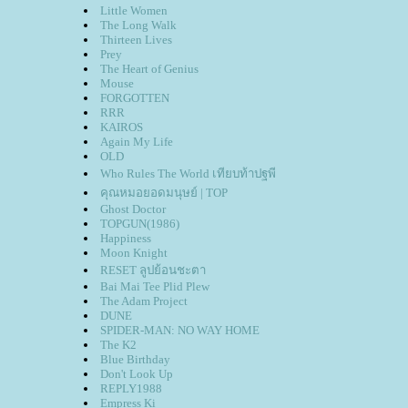
Little Women
The Long Walk
Thirteen Lives
Prey
The Heart of Genius
Mouse
FORGOTTEN
RRR
KAIROS
Again My Life
OLD
Who Rules The World เทียบท้าปฐพี
คุณหมอยอดมนุษย์ | TOP
Ghost Doctor
TOPGUN(1986)
Happiness
Moon Knight
RESET ลูปย้อนชะตา
Bai Mai Tee Plid Plew
The Adam Project
DUNE
SPIDER-MAN: NO WAY HOME
The K2
Blue Birthday
Don't Look Up
REPLY1988
Empress Ki