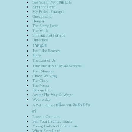
See You in My 19th Life
King the Land
My Perfect Stranger
Queenmaker
Hunger
The Starry Love
The Vault
Shining Just For You
Unlocked
รักหนูมั้
Just Like Heaven
Plane
The Last of Us
Timeline การงานของ Santanat
Thai Massage
Chaos Walking
The Glory
The Menu
Reborn Rich
Avatar The Way Of Water
Wednesday
A Will Eternal หนึ่งความคิดนิจนิรัน
ดร์
Love in Contract
Sell Your Haunted House
Young Lady and Gentleman
Where Stars Land