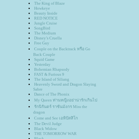
The King of Blaze
Howkeye
Beauty Inside
RED NOTICE
Jungle Cruise
SongBird
The Medium
Disney’s Cruella
Free Guy
Couple on the Backtrack หรือ Go
Back Couple
Squid Game
Yesterday
Bohemian Rhapsody
FAST & Furious 9
The Island of Siliang
Heavenly Sword and Dragon Slaying
Sabre
Dance of The Phonix
My Queen ท่านหญิงอย่าน่ารักเกินไป
รักนิรันดร์ ราชันมังกร Miss the
dragon
Come and See เอหิปัสสิโก
The Devil Judge
Black Widow
THE TOMORROW WAR
Black