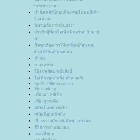
myheritage มา
ทำสิ่งเหล่านี้ก่อนที่จะสายไป ผมมีเก้า
ข้อแล้วนะ
นิทานเรื่อง"หัวมันฝรั่ง"
สำหรับผู้ที่สนใจเพิ่ม สินทรัพย์ กับพวก
เรา
ถ้าคุณต้องการให้ทุกสิ่งเปลี่ยน คุณ
ต้องเปลี่ยนตัวเองก่อน
คำคม
ชอบเลขหก
อ้ เราเกิดมาเพื่อสิ่งนี้
ไปเที่ยวชะอำเพิ่งกลับมาครับ
Apr'30 2006 so sad day
My thinking
เที่ยวมาเลย์เซี
เที่ยวภูกระดึง
สมัยเป็นทหารครับ
สมัยเพื่อนสนิทมั่ง
เรื่องราวสมัยแฟนฉันของกระผม
ชีวิตการงานของผม
เพลงที่ชอบ