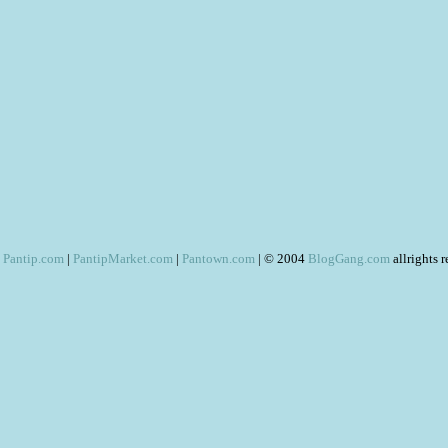
Pantip.com
|
PantipMarket.com
|
Pantown.com
| © 2004
BlogGang.com
allrights 