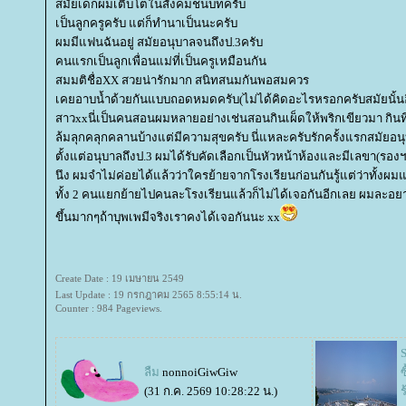
สมัยเด็กผมเติบโตในสังคมชนบทครับ
เป็นลูกครูครับ แต่ก็ทำนาเป็นนะครับ
ผมมีแฟนฉันอยู่ สมัยอนุบาลจนถึงป.3ครับ
คนแรกเป็นลูกเพื่อนแม่ที่เป็นครูเหมือนกัน
สมมติชื่อXX สวยน่ารักมาก สนิทสนมกันพอสมควร
เคยอาบน้ำด้วยกันแบบถอดหมดครับ(ไม่ได้คิดอะไรหรอกครับสมัยนั้นอิ
สาวxxนี่เป็นคนสอนผมหลายอย่างเช่นสอนกินเผ็ดให้พริกเขียวมา กินท
ล้มลุกคลุกคลานบ้างแต่มีความสุขครับ นี่แหละครับรักครั้งแรกสมัยอน
ตั้งแต่อนุบาลถึงป.3 ผมได้รับคัดเลือกเป็นหัวหน้าห้องและมีเลขา(รองฯ
นึง ผมจำไม่ค่อยได้แล้วว่าใครย้ายจากโรงเรียนก่อนกันรู้แต่ว่าทั้งผมแ
ทั้ง 2 คนแยกย้ายไปคนละโรงเรียนแล้วก็ไม่ได้เจอกันอีกเลย ผมล
ขึ้นมากๆถ้าบุพเพมีจริงเราคงได้เจอกันนะ xx
Create Date : 19 เมษายน 2549
Last Update : 19 กรกฎาคม 2565 8:55:14 น.
Counter : 984 Pageviews.
S
ลืม
nonnoiGiwGiw
(31 ก.ค. 2569 10:28:22 น.)
ร