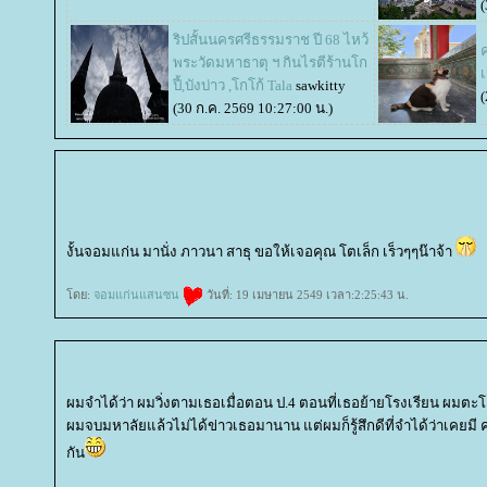
(
ริปสั้นนครศรีธรรมราช ปี 68 ไหว้
พระวัดมหาธาตุ ฯ กินไรตีร้านโก
ปี้,บังบ่าว ,โกโก้ Tala
sawkitty
(
(30 ก.ค. 2569 10:27:00 น.)
งั้นจอมแก่น มานั่ง ภาวนา สาธุ ขอให้เจอคุณ โตเล็ก เร็วๆๆน๊าจ้า
ดย:
จอมแก่นแสนซน
วันที่: 19 เมษายน 2549 เวลา:2:25:43 น.
ผมจำได้ว่า ผมวิ่งตามเธอเมื่อตอน ป.4 ตอนที่เธอย้ายโรงเรียน ผมตะ
ผมจบมหาลัยแล้วไม่ได้ข่าวเธอมานาน แต่ผมก็รู้สึกดีที่จำได้ว่าเคยม
กัน