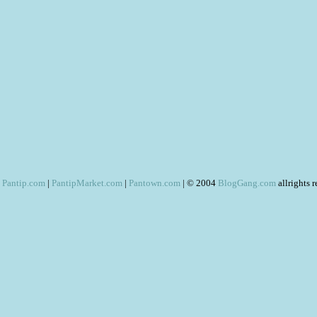
Pantip.com
|
PantipMarket.com
|
Pantown.com
| © 2004
BlogGang.com
allrights 