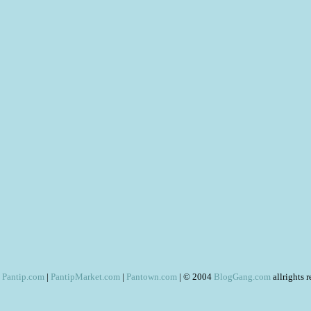
Pantip.com
|
PantipMarket.com
|
Pantown.com
| © 2004
BlogGang.com
allrights 