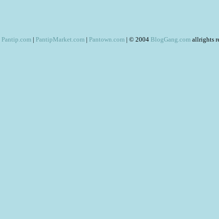
Pantip.com
|
PantipMarket.com
|
Pantown.com
| © 2004
BlogGang.com
allrights 