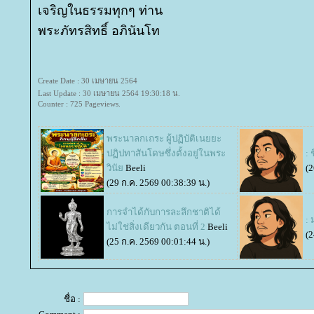
เจริญในธรรมทุกๆ ท่าน
พระภัทรสิทธิ์ อภินันโท
Create Date : 30 เมษายน 2564
Last Update : 30 เมษายน 2564 19:30:18 น.
Counter : 725 Pageviews.
พระนาลกเถระ ผู้ปฏิบัติเนยยะ
ปฏิปทาสันโดษซึ่งตั้งอยู่ในพระ
: 
วินั
Beeli
(2
(29 ก.ค. 2569 00:38:39 น.)
การจำได้กับการละลึกชาติได้
: 
ไม่ใช่สิ่งเดียวกัน ตอนที่ 2
Beeli
(2
(25 ก.ค. 2569 00:01:44 น.)
ชื่อ :