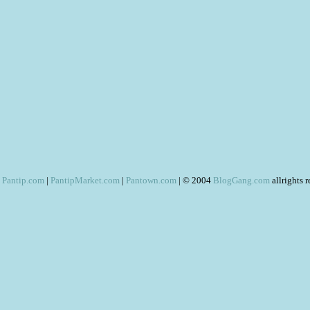
Pantip.com
|
PantipMarket.com
|
Pantown.com
| © 2004
BlogGang.com
allrights 