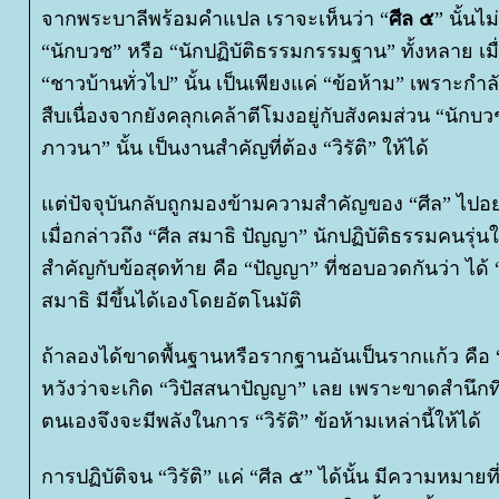
จากพระบาลีพร้อมคำแปล เราจะเห็นว่า “
ศีล ๕
” นั้น
“นักบวช” หรือ “นักปฏิบัติธรรมกรรมฐาน” ทั้งหลาย เมื่
“ชาวบ้านทั่วไป” นั้น เป็นเพียงแค่ “ข้อห้าม” เพราะกำ
สืบเนื่องจากยังคลุกเคล้าตีโมงอยู่กับสังคมส่วน “นักบวช
ภาวนา” นั้น เป็นงานสำคัญที่ต้อง “วิรัติ” ให้ได้
ต่ปัจจุบันกลับถูกมองข้ามความสำคัญของ “ศีล” ไปอย
เมื่อกล่าวถึง “ศีล สมาธิ ปัญญา” นักปฏิบัติธรรมคนรุ่
สำคัญกับข้อสุดท้าย คือ “ปัญญา” ที่ชอบอวดกันว่า ได้ “
สมาธิ มีขึ้นได้เองโดยอัตโนมัติ
ถ้าลองได้ขาดพื้นฐานหรือรากฐานอันเป็นรากแก้ว คือ “ศ
หวังว่าจะเกิด “วิปัสสนาปัญญา” เลย เพราะขาดสำนึกที
ตนเองจึงจะมีพลังในการ “วิรัติ” ข้อห้ามเหล่านี้ให้ได้
การปฏิบัติจน “วิรัติ” แค่ “ศีล ๕” ได้นั้น มีความหมายท