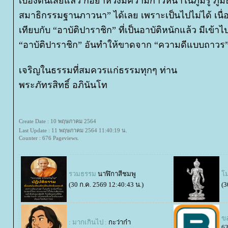
เบื้องต้นเสียแล้ว ก็อย่าหวังมีความก้าวหน้าในภูมิรู้ ภู
สมาธิกรรมฐานภาวนา” ได้เลย เพราะเป็นไปไม่ได้ เนื่องจ
เทียบกับ “อาบัติปาราชิก” ที่เป็นอาบัติหนักแล้ว มีเข้าไปตั้ง
“อาบัติปาราชิก” อันทำให้ขาดจาก “ความดีแบบถา
เจริญในธรรมที่สมควรแก่ธรรมทุกๆ ท่าน
พระภัทรสิทธิ์ อภินันโท
Create Date : 10 พฤษภาคม 2564
Last Update : 11 พฤษภาคม 2564 11:40:19 น.
Counter : 676 Pageviews.
รวมธรรม
นาฬิกาสีชมพู
ม
(30 ก.ค. 2569 12:40:43 น.)
(3
ข
: มากเกินไป :
กะว่าก๋า
6