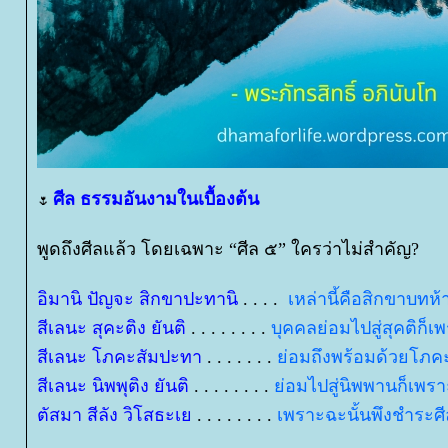
ศีล ธรรมอันงามในเบื้องต้น
🌷
พูดถึงศีลแล้ว โดยเฉพาะ “ศีล ๕” ใครว่าไม่สำคัญ?
อิมานิ ปัญจะ สิกขาปะทานิ
. . . .
เหล่านี้คือสิกขาบทห
สีเลนะ สุคะติง ยันติ
. . . . . . . .
บุคคลย่อมไปสู่สุคติก็เ
สีเลนะ โภคะสัมปะทา
. . . . . . .
่อมถึงพร้อมด้วยโภคะ
สีเลนะ นิพพุติง ยันติ
. . . . . . . .
่อมไปสู่นิพพานก็เพรา
ตัสมา สีลัง วิโสธะเ
. . . . . . . .
เพราะฉะนั้นพึงชำระศ