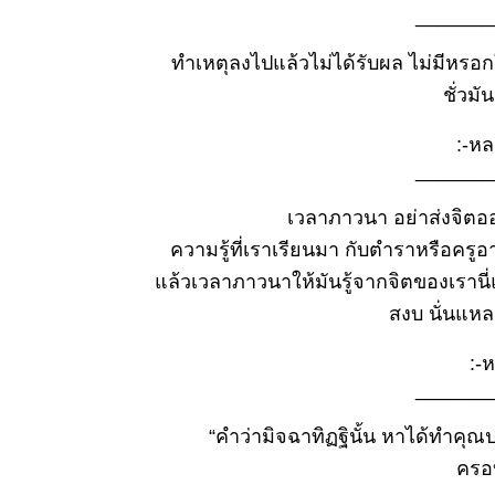
_______
พ.ค.๒๕๖๙
ธรรมะวันนี้
ทำเหตุลงไปแล้วไม่ได้รับผล ไม่มีหรอกในโล
๒๔ เม.ย.
๒๕๖๙
ชั่วม
ธรรมะวันนี้
๑๖
:-หลว
เม.ย.๒๕๖๙
_______
ธรรมะวันนี้
๑๐
เวลาภาวนา อย่าส่งจิตออ
เม.ย.๒๕๖๙
ความรู้ที่เราเรียนมา กับตำราหรือครู
ธรรมะวันนี้
ล้วเวลาภาวนาให้มันรู้จากจิตของเรานี่แห
๒
เม.ย.๒๕๖๙
สงบ นั่นแหละเ
ธรรมะวันนี้
๒๖
:-หล
มี.ค.๒๕๖๙
_______
ธรรมะวันนี้
๑๘
“คำว่ามิจฉาทิฏฐินั้น หาได้ทำคุณประ
มี.ค.๒๕๖๙
ครอ
ธรรมะวันนี้