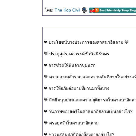
ธรรมะวันนี้
ดย:
The Kop Civil
๒ ก.ย.
๒๕๖๗
ธรรมะวันนี้
๒๗ ส.ค.
๒๕๖๗
❤ ประโยชน์บางประการของศาสนาอิสลาม 💙
ธรรมะวันนี้
๑๙ ส.ค.
💙 ประตูสู่สรวงสวรรค์ชั่วนิจนิรันดร
๒๕๖๗
ธรรมะวันนี้
❤ การช่วยให้พ้นจากขุมนรก
๑๒ ส.ค.
💙 ความเกษมสำราญและความสันติภายในอย่างแท้
๒๕๖๗
ธรรมะวันนี้
❤ การให้อภัยต่อบาปที่ผ่านมาทั้งปวง
๔ ส.ค.
๒๕๖๗
💙 สิทธิมนุษยชนและความยุติธรรมในศาสนาอิสล
ธรรมะวันนี้
๒๐ ก.ค.
❤ านภาพของสตรีในศาสนาอิสลามเป็นอย่างไร?
๒๕๖๗
💙 ครอบครัวในศาสนาอิสลาม
ธรรมะวันนี้
๑๓ ก.ค.
❤ ชาวมุสลิมปฏิบัติต่อผู้สูงอายุอย่างไร?