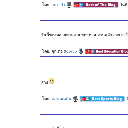
๑๕ ธ.ค.
ดย:
กะว่าก๋า
วันท
๒๕๖๗
ธรรมะวันนี้
๘ ธ.ค.
๒๕๖๗
ธรรมะวันนี้
วันนี้ของหลายท่านเลย พุทธทาส อ่านแล้วอาจเขาใ
๓๐ พ.ย.
๒๕๖๗
ดย: คุณต่อ (
toor36
ธรรมะวันนี้
๒๓ พ.ย.
๒๕๖๗
ธรรมะวันนี้
๑๕ พ.ย.
สาธุ
๒๕๖๗
ธรรมะวันนี้
๘ พ.ย.
ดย:
สองแผ่นดิน
ว
๒๕๖๗
ธรรมะวันนี้
๓๑ ต.ค.
๒๕๖๗
ธรรมะวันนี้