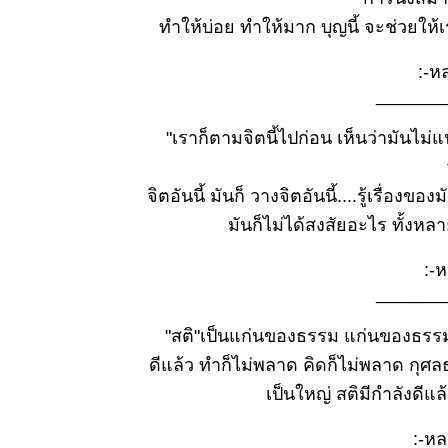
มิ.ย.๒๕๖๙
ธรรมะวันนี้
ทำให้บ่อย ทำให้มาก บุญนี้ จะช่วยให้
๑๔
มิ.ย.๒๕๖๙
:-หลว
ธรรมะวันนี้
_______
๘
มิ.ย.๒๕๖๙
"เราก็ตามจิตนี้ไปก่อน เห็นว่ามันไม่แน่ 
ธรรมะวันนี้
๓๑
จิตอันนี้ มันก็ วางจิตอันนี้....รู้เรื่องข
พ.ค.๒๕๖๙
ธรรมะวันนี้
มันก็ไม่ได้สงสัยอะไร ทั้งหลายเ
๒๔
พ.ค.๒๕๖๙
:-หล
ธรรมะวันนี้
_______
๑๖
พ.ค.๒๕๖๙
"สติ"เป็นแก่นของธรรม แก่นของธรรมแท้อย
ธรรมะวันนี้
ดีแล้ว ทำก็ไม่พลาด คิดก็ไม่พลาด กุศลธร
๙
เป็นใหญ่ สติมีกำลังดีแล
พ.ค.๒๕๖๙
ธรรมะวันนี้
:-หลว
๑