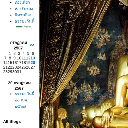
ท่องเที่ยว
ห้องรับรอง
นิทานอีสป
ธรรมะวันนี้
กรกฏาคม
>>
2567
1
2
3
4
5
6
7
8
9
10
11
12
13
14
15
16
17
18
19
20
21
22
23
24
25
26
27
28
29
30
31
20 กรกฏาคม
2567
ธรรมะวันนี้
๒๐ ก.ค.
๒๕๖๗
All Blogs