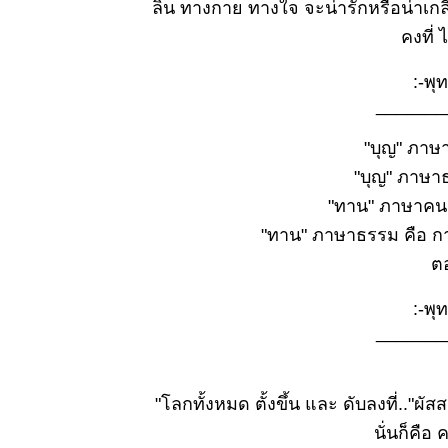
ลิ้น ทางกาย ทางใจ จะน่ารักหรือน่าเกล
๒๕๖๘
ธรรมะวันนี้
คงที่ 
๗ ต.ค.
๒๕๖๘
:-พุท
ธรรมะวันนี้
_______
๓๐ ก.ย.
๒๕๖๘
"บุญ" ภาษา
ธรรมะวันนี้
"บุญ" ภาษาธ
๒๒ ก.ย.
"ทาน" ภาษาคน เ
๒๕๖๘
ธรรมะวันนี้
"ทาน" ภาษาธรรม คือ การ
๑๕ ก.ย.
ต
๒๕๖๘
ธรรมะวันนี้
:-พุท
๗ ก.ย.
_______
๒๕๖๘
ธรรมะวันนี้
ควา
๓๑ ส.ค.
"โลกทั้งหมด ตั้งขึ้น และ ดับลงที่.."ผัส
๒๕๖๘
ธรรมะวันนี้
นั่นก็คือ 