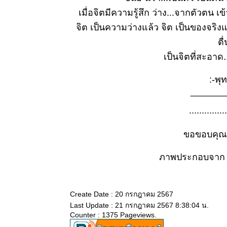
๓ ก.ค.
เมื่อจิตมีความรู้สึก ว่าง...จากตัวตน เข
๒๕๖๘
จิต เป็นความว่างแล้ว จิต เป็นของจริงแล้ว
ธรรมะวันนี้
ตื
๒๕ มิ.ย.
๒๕๖๘
เป็นจิตที่สะอาด..
ธรรมะวันนี้
๑๘ มิ.ย.
:-พุท
๒๕๖๘
_______
ธรรมะวันนี้
๑๐ มิ.ย.
...............
๒๕๖๘
ธรรมะวันนี้
ขอขอบคุณท
๓ มิ.ย.
๒๕๖๘
ภาพประกอบจาก
ธรรมะวันนี้
๒๖ พ.ค.
๒๕๖๘
Create Date : 20 กรกฎาคม 2567
ธรรมะวันนี้
Last Update : 21 กรกฎาคม 2567 8:38:04 น.
๑๙ พ.ค.
Counter : 1375 Pageviews.
๒๕๖๘