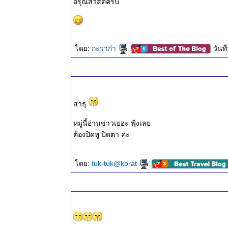
อรุณสวัสดิ์ครับ
๒๕ ต.ค.
๒๕๖๗
ธรรมะวันนี้
๑๗ ต.ค.
ดย:
กะว่าก๋า
วันท
๒๕๖๗
ธรรมะวันนี้
๑๐ ต.ค.
๒๕๖๗
ธรรมะวันนี้
สาธุ
๒ ต.ค.
๒๕๖๗
หมู่นี้อ่านข่าวเยอะ ฟุ้งเล
ธรรมะวันนี้
ต้องปิดหู ปิดตา ค่ะ
๒๕ ก.ย.
๒๕๖๗
ดย:
tuk-tuk@korat
ธรรมะวันนี้
๑๗ ก.ย.
๒๕๖๗
ธรรมะวันนี้
๑๐ ก.ย.
๒๕๖๗