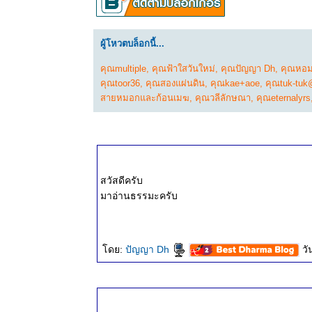
ธรรมะวันนี้
๑๑ พ.ค.
๒๕๖๘
ผู้โหวตบล็อกนี้...
ธรรมะวันนี้
๔ พ.ค.
คุณmultiple
,
คุณฟ้าใสวันใหม่
,
คุณปัญญา Dh
,
คุณหอ
๒๕๖๘
คุณtoor36
,
คุณสองแผ่นดิน
,
คุณkae+aoe
,
คุณtuk-tuk
ธรรมะวันนี้
สายหมอกและก้อนเมฆ
,
คุณวลีลักษณา
,
คุณeternalyrs
๒๖ เม.ย.
๒๕๖๘
ธรรมะวันนี้
๒๐ เม.ย.
๒๕๖๘
สวัสดีครับ
ธรรมะวันนี้
มาอ่านธรรมะครับ
๑๒ เม.ย.
๒๕๖๘
ธรรมะวันนี้
ดย:
ปัญญา Dh
วั
๕ เม.ย.
๒๕๖๘
ธรรมะวันนี้
๒๘ มี.ค.