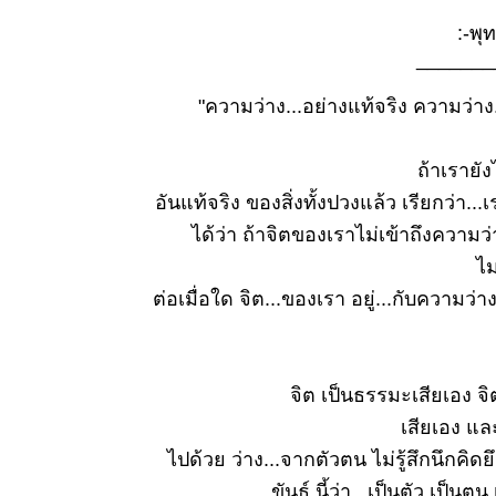
๒๓ ส.ค.
๒๕๖๘
:-พุท
ธรรมะวันนี้
_______
๑๗ ส.ค.
๒๕๖๘
"ความว่าง...อย่างแท้จริง ความว่าง.
ธรรมะวันนี้
๙ ส.ค.
ถ้าเรายังไ
๒๕๖๘
ธรรมะวันนี้
อันแท้จริง ของสิ่งทั้งปวงแล้ว เรียกว่า...
๒ ส.ค.
ได้ว่า ถ้าจิตของเราไม่เข้าถึงความว่
๒๕๖๘
ไม
ธรรมะวันนี้
๒๕ ก.ค.
ต่อเมื่อใด จิต...ของเรา อยู่...กับความว่าง 
๒๕๖๘
ธรรมะวันนี้
๑๘ ก.ค.
๒๕๖๘
จิต เป็นธรรมะเสียเอง จิ
ธรรมะวันนี้
เสียเอง แล
๑๐ ก.ค.
ไปด้วย ว่าง...จากตัวตน ไม่รู้สึกนึกคิ
๒๕๖๘
ขันธ์ นี้ว่า...เป็นตัว เป็น
ธรรมะวันนี้