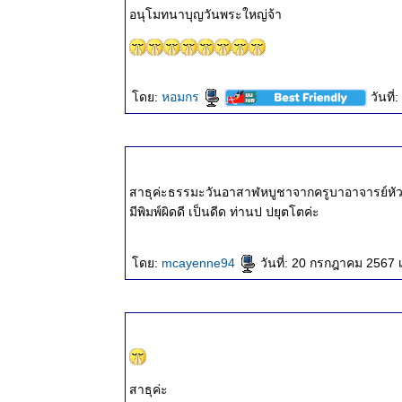
๒๕๖๘
อนุโมทนาบุญวันพระใหญ่จ้า
ธรรมะวันนี้
๒๑ มี.ค.
๒๕๖๘
ธรรมะวันนี้
ดย:
หอมกร
วันที
๑๓ มี.ค.
๒๕๖๘
ธรรมะวันนี้
๖ มี.ค.
๒๕๖๘
สาธุค่ะ​ธรรมะวันอาสาฬหบูชา​จากครูบาอาจารย์หัวก
ธรรมะวันนี้
มีพิมพ์ผิด​ดี​ เป็นดีด​ ท่านป​ ปยุตโตค่ะ
๒๖ ก.พ.
๒๕๖๘
ธรรมะวันนี้
ดย:
mcayenne94
วันที่: 20 กรกฎาคม 2567 
๒๐ ก.พ.
๒๕๖๘
ธรรมะวันนี้
๑๒ ก.พ.
๒๕๖๘
ธรรมะวันนี้
สาธุค่ะ
๕ ก.พ.