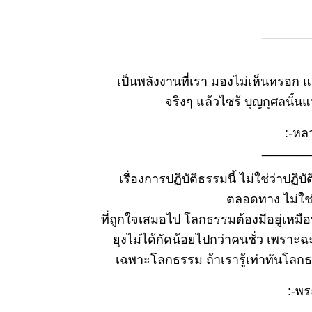
ธรรมะวันนี้
:
๑๘ ม.ค.
_______
๒๕๖๙
ธรรมะวันนี้
๑๑ ม.ค.
๒๕๖๙
เป็นพลังงานที่เรา มองไม่เห็นหรอก แ
ธรรมะวันนี้
จริงๆ แล้วไซร้ บุญกุศลนั้
๓ ม.ค.
๒๕๖๙
:-หลวง
ธรรมะวันนี้
_______
๒๗
ธ.ค.๒๕๖๘
เรื่องการปฏิบัติธรรมนี้ ไม่ใช่ว่าปฏิบ
ธรรมะวันนี้
ตลอดทาง ไม่ใช่
๑๙ ธ.ค.
๒๕๖๘
ที่ถูกใจเสมอไป โลกธรรมต้องมีอยู่เหมือ
ธรรมะวันนี้
ุงไม่ได้กัดน้อยไปกว่าคนชั่ว เพราะฉะ
13 ธ.ค.
เฉพาะโลกธรรม ถ้าเรารู้เท่าทันโลกธ
2568
ธรรมะวันนี้
๕ ธ.ค.
:-พร
๒๕๖๘
_______