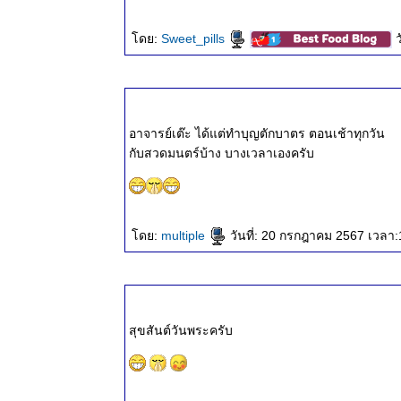
๒๕๖๘
ธรรมะวันนี้
ดย:
Sweet_pills
๒๘ ม.ค.
๒๕๖๘
ธรรมะวันนี้
๒๑ ม.ค.
๒๕๖๘
อาจารย์เต๊ะ ได้แต่ทำบุญตักบาตร ตอนเช้าทุกวัน
ธรรมะวันนี้
กับสวดมนตร์บ้าง บางเวลาเองครับ
๑๓ ม.ค.
๒๕๖๘
ธรรมะวันนี้
๖ ม.ค.
ดย:
multiple
วันที่: 20 กรกฎาคม 2567 เวลา:
๒๕๖๘
ธรรมะวันนี้
๒๙ ธ.ค.
๒๕๖๗
ธรรมะวันนี้
สุขสันต์วันพระครับ
๒๓ ธ.ค.
๒๕๖๗
ธรรมะวันนี้