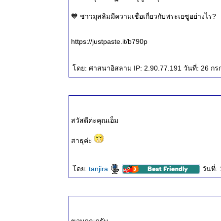
๒๕๖๗
ธรรมะวันนี้
💙 ชาวมุสลิมมีความเชื่อเกี่ยวกับพระเยซูอย่างไร?
๕ ก.ค.
๒๕๖๗
https://justpaste.it/b790p
ดย: ศาสนาอิสลาม IP: 2.90.77.191 วันที่: 26 ก
สวัสดีค่ะคุณเอ็ม
สาธุค่ะ
ดย:
tanjira
วันที่