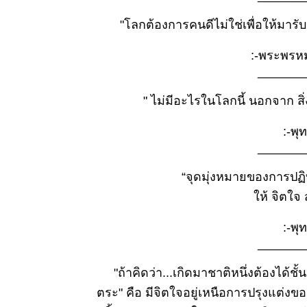
ธรรมะวันนี้
28
"โลกต้องการคนดีไม่ใช่เพื่อให้มารับรา
พฤศจิกายน
2568
:-พระพรหม
ธรรมะวันนี้
_______
๒๐ พ.ย.
๒๕๖๘
" ไม่มีอะไรในโลกนี้ นอกจาก สิ่ง ที
ธรรมะวันนี้
๑๓ พ.ย.
:-พุท
๒๕๖๘
_______
ธรรมะวันนี้
๕ พ.ย.
“จุดมุ่งหมายของการปฏิบ
๒๕๖๘
ธรรมะวันนี้
ห้ จิตใจ
๒๙ ต.ค.
๒๕๖๘
:-พุท
ธรรมะวันนี้
_______
๒๑ ต.ค.
๒๕๖๘
"ถ้าคิดว่า...เกิดมาชาติหนึ่งต้องได้ชั้นดีท
ธรรมะวันนี้
ตระ" คือ มีจิตใจอยู่เหนือการปรุงแต่ง
๑๕ ต.ค.