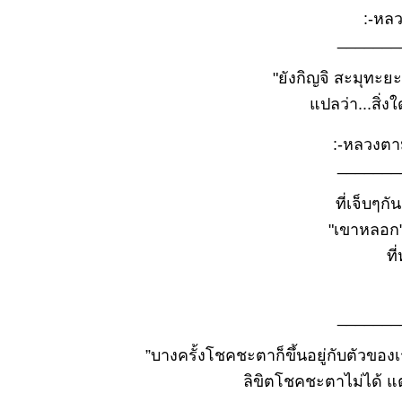
๑๑
:-หลวง
มี.ค.๒๕๖๙.
_______
ธรรมะวันนี้
๓
"ยังกิญจิ สะมุทะยะธั
มี.ค.๒๕๖๙
ปลว่า...สิ่งใดก
ธรรมะวันนี้
๒๔ ก
:-หลวงตาม
พ.๒๕๖๙
_______
ธรรมะวันนี้
๑๖ ก.พ.
ที่เจ็บๆกันอ
๒๕๖๙
ธรรมะวันนี้
"เขาหลอก"
๑๐ ก.พ.
ที
๒๕๖๙
ธรรมะวันนี้
:
๒
_______
ก.พ.๒๕๖๙
ธรรมะวันนี้
”บางครั้งโชคชะตาก็ขึ้นอยู่กับตัวของเร
๒๖ ม.ค.
ลิขิตโชคชะตาไม่ได้ แต
๒๕๖๙