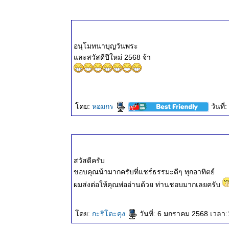
๒๕๖๘
ธรรมะวันนี้
๑๗ ส.ค.
๒๕๖๘
อนุโมทนาบุญวันพระ
ธรรมะวันนี้
ละสวัสดีปีใหม่ 2568 จ้า
๙ ส.ค.
๒๕๖๘
ธรรมะวันนี้
๒ ส.ค.
๒๕๖๘
ดย:
หอมกร
วันที
ธรรมะวันนี้
๒๕ ก.ค.
๒๕๖๘
ธรรมะวันนี้
สวัสดีครับ
๑๘ ก.ค.
ขอบคุณน้ามากครับที่แชร์ธรรมะดีๆ ทุกอาทิตย์
๒๕๖๘
ธรรมะวันนี้
ผมส่งต่อให้คุณพ่ออ่านด้วย ท่านชอบมากเลยครับ
๑๐ ก.ค.
๒๕๖๘
ดย:
กะริโตะคุง
วันที่: 6 มกราคม 2568 เวลา:
ธรรมะวันนี้