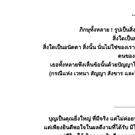
ธรรมะวันนี้
๑๔
ธ
มิ.ย.๒๕๖๙
ธรรมะวันนี้
๘
ภิกษุทั้งหลาย ! รูปเป็นสิ่งที
มิ.ย.๒๕๖๙
สิ่งใดเป็น
ธรรมะวันนี้
สิ่งใดเป็นอนัตตา สิ่งนั้น นั่นไม่ใช่ของเร
๓๑
ตนของเ
พ.ค.๒๕๖๙
ธรรมะวันนี้
เธอทั้งหลายพึงเห็นข้อนั้นด้วยปัญญาโด
๒๔
(กรณีแห่ง เวทนา สัญญา สังขาร และว
พ.ค.๒๕๖๙
ธรรมะวันนี้
๑๖
พ.ค.๒๕๖๙
ธรรมะวันนี้
_______
๙
พ.ค.๒๕๖๙
บุญเป็นคุณยิ่งใหญ่ ที่มีจริง แต่ไม่ค่อยจ
ธรรมะวันนี้
ต่เพียงยินดีพอใจในผลดีงามที่ได้รับ มิไ
๑