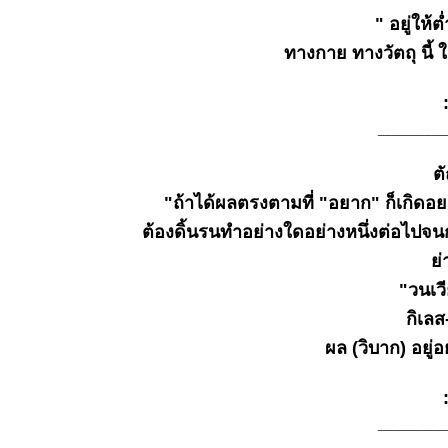
28
" อยู่ให้ต่
พฤศจิกายน
2568
ทางกาย ทางวัตถุ นี้ 
ธรรมะวันนี้
๒๐ พ.ย.
:-
๒๕๖๘
_______
ธรรมะวันนี้
๑๓ พ.ย.
ตัณ
๒๕๖๘
ธรรมะวันนี้
"ถ้าได้ผลตรงตามที่ "อยาก" ก็เกิดอยา
๕ พ.ย.
ต้องดิ้นรนทำอย่างใดอย่างหนึ่งต่อไปจน
๒๕๖๘
่า
ธรรมะวันนี้
"วนเว
๒๙ ต.ค.
๒๕๖๘
กิเลส
ธรรมะวันนี้
ผล (วิบาก) อยู่อ
๒๑ ต.ค.
๒๕๖๘
:-
ธรรมะวันนี้
_______
๑๕ ต.ค.
๒๕๖๘