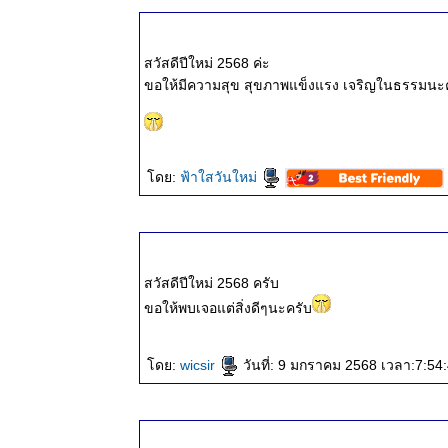
ธรรมะวันนี้
๒๘ ม.ค.
สวัสดีปีใหม่ 2568 ค่ะ
๒๕๖๘
ขอให้มีความสุข สุขภาพแข็งแรง เจริญในธรรมนะ
ธรรมะวันนี้
๒๑ ม.ค.
๒๕๖๘
ธรรมะวันนี้
๑๓ ม.ค.
ดย:
ฟ้าใสวันใหม่
๒๕๖๘
ธรรมะวันนี้
๖ ม.ค.
๒๕๖๘
สวัสดีปีใหม่ 2568 ครับ
ธรรมะวันนี้
๒๙ ธ.ค.
ขอให้พบเจอแต่สิ่งดีๆนะครับ
๒๕๖๗
ธรรมะวันนี้
ดย:
wicsir
วันที่: 9 มกราคม 2568 เวลา:7:54
๒๓ ธ.ค.
๒๕๖๗
ธรรมะวันนี้
๑๕ ธ.ค.