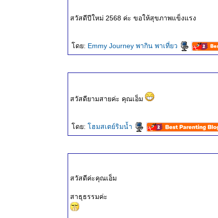
๒๕ ต.ค.
๒๕๖๗
สวัสดีปีใหม่ 2568 ค่ะ ขอให้สุขภาพแข็งแรง
ธรรมะวันนี้
๑๗ ต.ค.
๒๕๖๗
ดย:
Emmy Journey พากิน พาเที่ยว
ธรรมะวันนี้
๑๐ ต.ค.
๒๕๖๗
ธรรมะวันนี้
๒ ต.ค.
สวัสดียามสายค่ะ คุณเอ็ม
๒๕๖๗
ธรรมะวันนี้
ดย:
ฮมสเตย์ริมน้ำ
๒๕ ก.ย.
๒๕๖๗
ธรรมะวันนี้
๑๗ ก.ย.
๒๕๖๗
สวัสดีค่ะคุณเอ็ม
ธรรมะวันนี้
๑๐ ก.ย.
สาธุธรรมค่ะ
๒๕๖๗
ธรรมะวันนี้