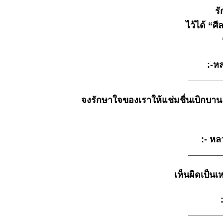
๑๘ ม.ค.
รั
๒๕๖๙
ไว้ได้ “ศี
ธรรมะวันนี้
๑๑ ม.ค.
๒๕๖๙
ธรรมะวันนี้
:-หลว
๓ ม.ค.
_______
๒๕๖๙
ธรรมะวันนี้
จงรักษาใจของเราให้แช่มชื่นเบิกบาน ผ่อ
๒๗
ธ.ค.๒๕๖๘
ธรรมะวันนี้
๑๙ ธ.ค.
:- หลวง
๒๕๖๘
_______
ธรรมะวันนี้
13 ธ.ค.
เห็นผิดเป็นเห
2568
ธรรมะวันนี้
๕ ธ.ค.
:-
๒๕๖๘
_______
ธรรมะวันนี้