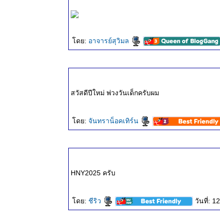
ธรรมะวันนี้
๕ ก.ค.
๒๕๖๗
ดย:
อาจารย์สุวิมล
สวัสดีปีใหม่ พ่วงวันเด็กครับผม
ดย:
จันทราน็อคเทิร์น
HNY2025 ครับ
ดย:
ชีริว
วันที่: