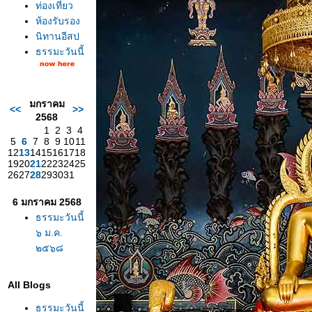
ท่องเที่ยว
ห้องรับรอง
นิทานอีสป
ธรรมะวันนี้
มกราคม
<<
>>
2568
1
2
3
4
5
6
7
8
9
10
11
12
13
14
15
16
17
18
19
20
21
22
23
24
25
26
27
28
29
30
31
6 มกราคม 2568
ธรรมะวันนี้
๖ ม.ค.
๒๕๖๘
All Blogs
ธรรมะวันนี้