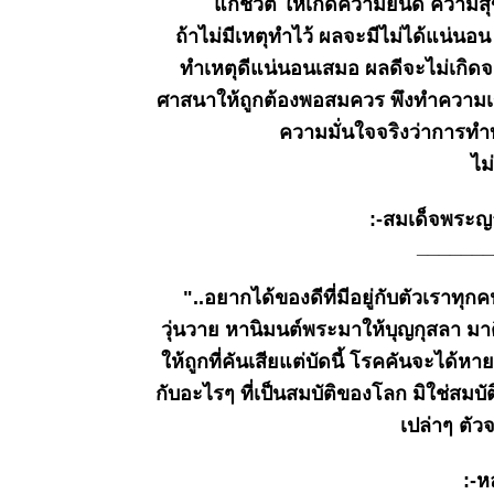
พ.ค.๒๕๖๙
ก่ชีวิต ให้เกิดความยินดี ความสุ
ธรรมะวันนี้
ถ้าไม่มีเหตุทำไว้ ผลจะมีไม่ได้แน่น
๒๔ เม.ย.
ทำเหตุดีแน่นอนเสมอ ผลดีจะไม่เกิด
๒๕๖๙
ธรรมะวันนี้
ศาสนาให้ถูกต้องพอสมควร พึงทำความเข้
๑๖
ความมั่นใจจริงว่าการทำ
เม.ย.๒๕๖๙
ไม
ธรรมะวันนี้
๑๐
:-สมเด็จพระญา
เม.ย.๒๕๖๙
ธรรมะวันนี้
_______
๒
เม.ย.๒๕๖๙
"..อยากได้ของดีที่มีอยู่กับตัวเราทุก
ธรรมะวันนี้
วุ่นวาย หานิมนต์พระมาให้บุญกุสลา มาติ
๒๖
ห้ถูกที่คันเสียแต่บัดนี้ โรคคันจะได้ห
มี.ค.๒๕๖๙
ธรรมะวันนี้
กับอะไรๆ ที่เป็นสมบัติของโลก มิใช่สมบ
๑๘
เปล่าๆ ตัว
มี.ค.๒๕๖๙
ธรรมะวันนี้
:-หลว
๑๑