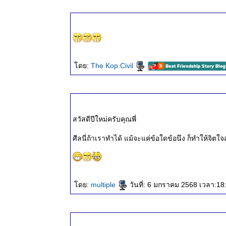
๓ ก.ค.
๒๕๖๘
ธรรมะวันนี้
๒๕ มิ.ย.
๒๕๖๘
ธรรมะวันนี้
ดย:
The Kop Civil
๑๘ มิ.ย.
๒๕๖๘
ธรรมะวันนี้
๑๐ มิ.ย.
๒๕๖๘
สวัสดีปีใหม่ครับคุณพี่
ธรรมะวันนี้
๓ มิ.ย.
ศีลนี่ถ้าเราทำได้ แม้จะแค่ข้อใดข้อนึง ก็ทำให้จิ
๒๕๖๘
ธรรมะวันนี้
๒๖ พ.ค.
๒๕๖๘
ดย:
multiple
วันที่: 6 มกราคม 2568 เวลา:18
ธรรมะวันนี้
๑๙ พ.ค.
๒๕๖๘
ธรรมะวันนี้