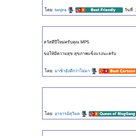
๒ ก.ย.
ดย:
tanjira
วันที
๒๕๖๗
ธรรมะวันนี้
๒๗ ส.ค.
๒๕๖๗
ธรรมะวันนี้
สวัสดีปีใหม่ครับคุณ MP5
๑๙ ส.ค.
๒๕๖๗
ขอให้มีความสุข สุขภาพแข็งแรงนะครับ
ธรรมะวันนี้
๑๒ ส.ค.
ดย:
มาช้ายังดีกว่าไม่มา
๒๕๖๗
ธรรมะวันนี้
๔ ส.ค.
๒๕๖๗
ธรรมะวันนี้
๒๐ ก.ค.
๒๕๖๗
ดย:
อาจารย์สุวิมล
ธรรมะวันนี้
๑๓ ก.ค.
๒๕๖๗