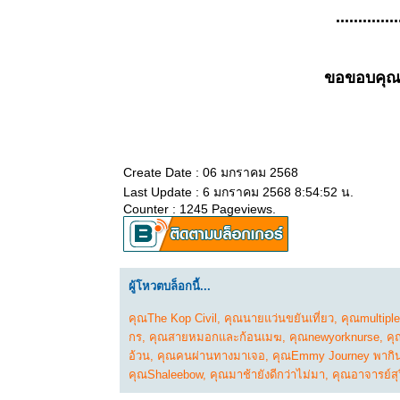
ธรรมะวันนี้
..............
๗ ต.ค.
๒๕๖๘
ธรรมะวันนี้
ขอขอบคุณท
๓๐ ก.ย.
๒๕๖๘
ธรรมะวันนี้
๒๒ ก.ย.
๒๕๖๘
Create Date : 06 มกราคม 2568
ธรรมะวันนี้
Last Update : 6 มกราคม 2568 8:54:52 น.
Counter : 1245 Pageviews.
๑๕ ก.ย.
๒๕๖๘
ธรรมะวันนี้
๗ ก.ย.
ผู้โหวตบล็อกนี้...
๒๕๖๘
ธรรมะวันนี้
คุณThe Kop Civil
,
คุณนายแว่นขยันเที่ยว
,
คุณmultiple
๓๑ ส.ค.
กร
,
คุณสายหมอกและก้อนเมฆ
,
คุณnewyorknurse
,
คุ
๒๕๖๘
อ้วน
,
คุณคนผ่านทางมาเจอ
,
คุณEmmy Journey พากิน 
ธรรมะวันนี้
คุณShaleebow
,
คุณมาช้ายังดีกว่าไม่มา
,
คุณอาจารย์สุ
๒๓ ส.ค.