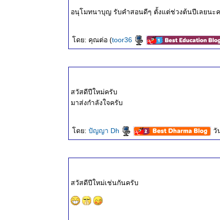
๑๑ พ.ค.
อนุโมทนาบุญ รับคำสอนดีๆ ตั้งแต่ช่วงต้นปีเลยนะค
๒๕๖๘
ธรรมะวันนี้
๔ พ.ค.
ดย: คุณต่อ (
toor36
๒๕๖๘
ธรรมะวันนี้
๒๖ เม.ย.
๒๕๖๘
สวัสดีปีใหม่ครับ
ธรรมะวันนี้
มาส่งกำลังใจครับ
๒๐ เม.ย.
๒๕๖๘
ธรรมะวันนี้
ดย:
ปัญญา Dh
วั
๑๒ เม.ย.
๒๕๖๘
ธรรมะวันนี้
๕ เม.ย.
๒๕๖๘
สวัสดีปีใหม่เช่นกันครับ
ธรรมะวันนี้
๒๘ มี.ค.
๒๕๖๘