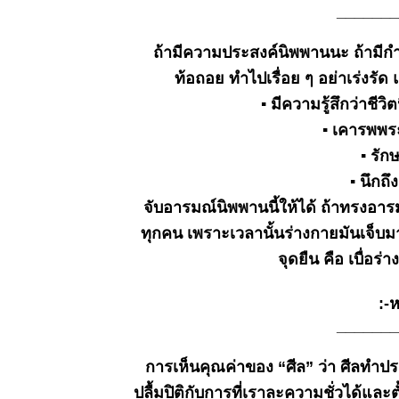
_______
มี.ค.๒๕๖๙.
ธรรมะวันนี้
ถ้ามีความประสงค์นิพพานนะ ถ้ามีกำล
๓
มี.ค.๒๕๖๙
ท้อถอย ทำไปเรื่อย ๆ อย่าเร่งรัด
ธรรมะวันนี้
▪ มีความรู้สึกว่าชีวิ
๒๔ ก
▪ เคารพพร
พ.๒๕๖๙
ธรรมะวันนี้
▪ รักษ
๑๖ ก.พ.
▪ นึกถ
๒๕๖๙
จับอารมณ์นิพพานนี้ให้ได้ ถ้าทรงอา
ธรรมะวันนี้
๑๐ ก.พ.
ทุกคน เพราะเวลานั้นร่างกายมันเจ็บมาก
๒๕๖๙
จุดยืน คือ เบื่อร
ธรรมะวันนี้
๒
:-หล
ก.พ.๒๕๖๙
_______
ธรรมะวันนี้
๒๖ ม.ค.
การเห็นคุณค่าของ “ศีล” ว่า ศีลทำประโ
๒๕๖๙
ธรรมะวันนี้
ปลื้มปิติกับการที่เราละความชั่วได้และตั้