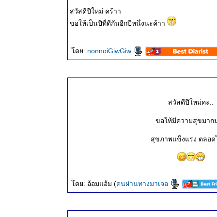
๒๕๖๗
สวัสดีปีใหม่ คร้าา
ธรรมะวันนี้
ขอให้เป็นปีที่ดีกันอีกปีหนึ่งนะค้าา
๘ ธ.ค.
๒๕๖๗
ธรรมะวันนี้
ดย:
nonnoiGiwGiw
๓๐ พ.ย.
๒๕๖๗
ธรรมะวันนี้
๒๓ พ.ย.
๒๕๖๗
สวัสดีปีใหม่คะ..
ธรรมะวันนี้
ขอให้มีความสุขมาก
๑๕ พ.ย.
๒๕๖๗
สุขภาพแข็งแรง ตลอด
ธรรมะวันนี้
๘ พ.ย.
๒๕๖๗
ธรรมะวันนี้
ดย: อ้อมแอ้ม (
คนผ่านทางมาเจอ
๓๑ ต.ค.
๒๕๖๗
ธรรมะวันนี้